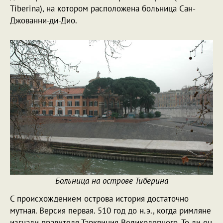
Tiberina), на котором расположена больница Сан-
Джованни-ди-Дио.
Больница на острове Тиберина
С происхождением острова история достаточно
мутная. Версия первая. 510 год до н.э., когда римляне
изгнали правителя Тарквиния Великолепного. То ли он