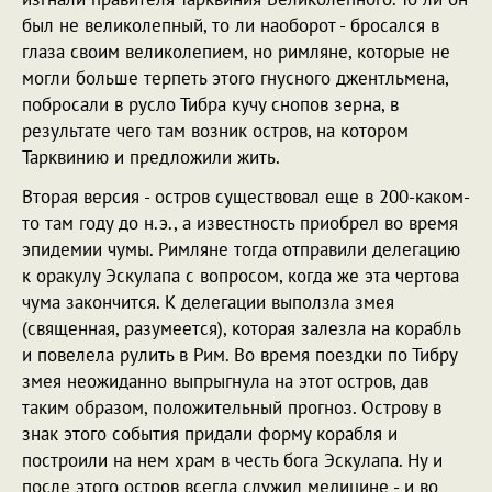
был не великолепный, то ли наоборот - бросался в
глаза своим великолепием, но римляне, которые не
могли больше терпеть этого гнусного джентльмена,
побросали в русло Тибра кучу снопов зерна, в
результате чего там возник остров, на котором
Тарквинию и предложили жить.
Вторая версия - остров существовал еще в 200-каком-
то там году до н.э., а известность приобрел во время
эпидемии чумы. Римляне тогда отправили делегацию
к оракулу Эскулапа с вопросом, когда же эта чертова
чума закончится. К делегации выползла змея
(священная, разумеется), которая залезла на корабль
и повелела рулить в Рим. Во время поездки по Тибру
змея неожиданно выпрыгнула на этот остров, дав
таким образом, положительный прогноз. Острову в
знак этого события придали форму корабля и
построили на нем храм в честь бога Эскулапа. Ну и
после этого остров всегда служил медицине - и во