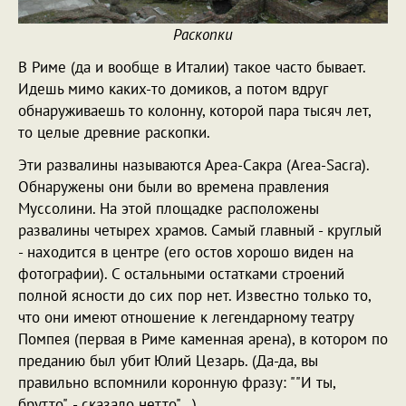
Раскопки
В Риме (да и вообще в Италии) такое часто бывает.
Идешь мимо каких-то домиков, а потом вдруг
обнаруживаешь то колонну, которой пара тысяч лет,
то целые древние раскопки.
Эти развалины называются Ареа-Сакра (Area-Sacra).
Обнаружены они были во времена правления
Муссолини. На этой площадке расположены
развалины четырех храмов. Самый главный - круглый
- находится в центре (его остов хорошо виден на
фотографии). С остальными остатками строений
полной ясности до сих пор нет. Известно только то,
что они имеют отношение к легендарному театру
Помпея (первая в Риме каменная арена), в котором по
преданию был убит Юлий Цезарь. (Да-да, вы
правильно вспомнили коронную фразу: ""И ты,
брутто", - сказало нетто"...)