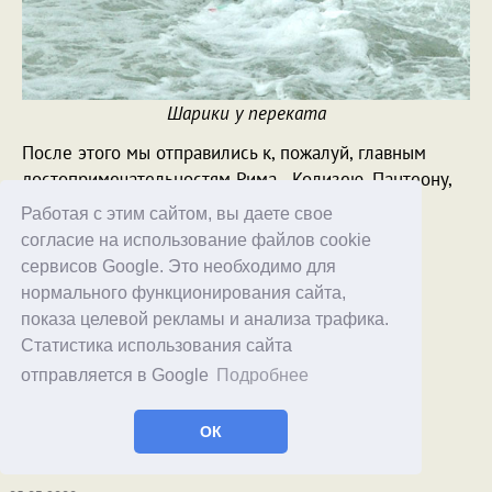
Шарики у переката
После этого мы отправились к, пожалуй, главным
достопримечательностям Рима - Колизею, Пантеону,
Палатину и Форуму.
Работая с этим сайтом, вы даете свое
согласие на использование файлов cookie
[
продолжение
]
сервисов Google. Это необходимо для
нормального функционирования сайта,
показа целевой рекламы и анализа трафика.
Статистика использования сайта
отправляется в Google
Подробнее
ОК
© 1998–2026 Alex Exler