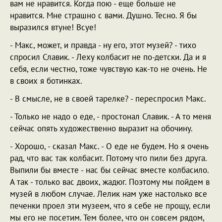
вам не нравится. Когда пою - еще больше не
нравится. Мне страшно с вами. Душно. Тесно. Я бы
выразился втуне! Всуе!
- Макс, может, и правда - ну его, этот музей? - тихо
спросил Славик. - Леху колбасит не по-детски. Да и я
себя, если честно, тоже чувствую как-то не очень. Не
в своих я ботинках.
- В смысле, не в своей тарелке? - переспросил Макс.
- Только не надо о еде, - простонал Славик. - А то меня
сейчас опять художественно выразит на обочину.
- Хорошо, - сказал Макс. - О еде не будем. Но я очень
рад, что вас так колбасит. Потому что пили без друга.
Выпили бы вместе - нас бы сейчас вместе колбасило.
А так - только вас двоих, жадюг. Поэтому мы пойдем в
музей в любом случае. Лелик нам уже настолько все
печенки проел эти музеем, что я себе не прощу, если
мы его не посетим. Тем более, что он совсем рядом,