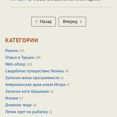
Назад
Вперед
КАТЕГОРИИ
Разное
255
Отдых в Турции
105
Web-обзор
103
Свадебное путешествие Лелика
78
Записки жены программиста
62
Американская ария князя Игоря
47
Записки кота Шашлыка
36
Италия
27
Дневник тещи
26
Лелик едет на рыбалку
22