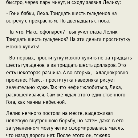
быстро, через пару минут, и сходу заявил Лелику:
- Гони бабки, Леха. Тридцать шесть гульденов на
встречу с прекрасным. По двенадцать с носа.
- Ты что, Макс, офонарел? - выпучил глаза Лелик. -
Тридцать шесть гульденов? На эти деньги проститутку
можно купить!
- Во-первых, проститутку можно купить не за тридцать
шесть гульденов, а за тридцать шесть долларов. Это
есть некоторая разница. А во-вторых, - хладнокровно
произнес Макс, - проститутка наверняка рисует
значительно хуже. Так что нефиг жлобиться, Леха,
раскошеливайся. Сам же ждал этого единственного
Гога, как манны небесной.
Лелик немного постоял на месте, выдерживая
нелегкую внутреннюю борьбу, но затем даже в его
затуманенном мозгу четко сформировалась мысль,
что назад дороги нет. После этого он, тяжело