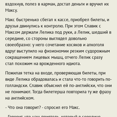
вздохнув, полез в карман, достал деньги и вручил их
Максу.
Макс быстренько сбегал к кассе, приобрел билеты, и
друзья двинулись к контролю. При этом Славик с
Максом держали Лелика под руки, а Лелик, шедший в
середине, со стороны выглядел довольно
своеобразно: у него сочетание косяков и алкоголя
вдруг выступило на физиономии резким судорожным
сокращением лицевых мышц, отчего Лелик сразу
стал похожим на врожденного идиота.
Пожилая тетка на входе, проверяющая билеты, при
виде Лелика обрадовалась и стала что-то говорить по-
голландски. Славик объяснил ей по-английски, что они
не понимают. Тогда билетерша повторила ту же фразу
на английском.
- Что она говорит? - спросил его Макс.
- Говорит, что наш приятель, который в середине,