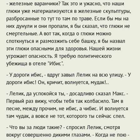
- железные варанчики? Так это и ужасно, что наши
глюки уже материализуются в железные скульптуры,
разбросанные то тут то там по траве. Если бы мы на
них дунули и они пропали, я бы сказал, что глюки не
смертельные. А вот так, когда о глюки можно
споткнуться и размозжить себе башку, я бы назвал
эти глюки опасными для здоровья. Нашей жизни
угрожает опасность. Я требую политического
убежища в отеле "Ибис".
- У дороги ибис, - вдруг завыл Лелик на всю улицу. - У
дороги ибис! Он, кричит, волнуется, мудак!..
- Лелик, да успокойся ты, - досадливо сказал Макс. -
Первый раз вижу, чтобы тебя так колбасило. Там в
песне, между прочим, не ибис, а чибис. И волнуется
там чудак, а вовсе не тот, которого ты сейчас спел.
- Что вы за люди такие? - спросил Лелик, смотря
вокруг совершенно дикими глазами. - Когда не пою -