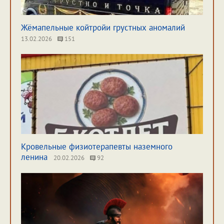
Жёмапельные койтройи грустных аномалий
13.02.2026
151
Кровельные физиотерапевты наземного
ленина
20.02.2026
92