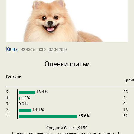
Кеша
48090
0
02.04.2018
Оценки статьи
Рейтинг
рей
5
18.4%
23
4
1.6%
2
3
0.0%
0
2
14.4%
18
1
65.6%
82
Средний балл: 1,9130
Количество человек, участвовавших в рейтинговании: 151