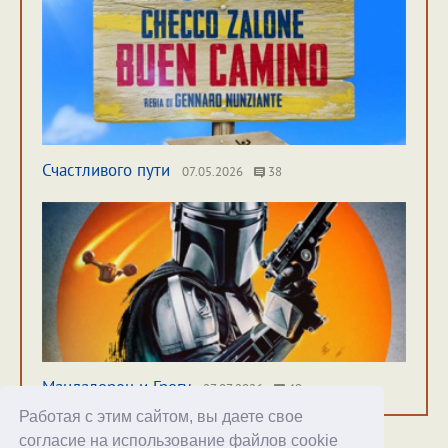
Счастливого пути
07.05.2026
38
Мандалорец и Грогу
27.07.2026
49
Работая с этим сайтом, вы даете свое
согласие на использование файлов cookie