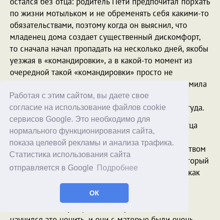
остался без отца: родитель Пети предпочитал порхать
по жизни мотыльком и не обременять себя какими-то
обязательствами, поэтому когда он выяснил, что
младенец дома создает существенный дискомфорт,
то сначала начал пропадать на несколько дней, якобы
уезжая в «командировки», а в какой-то момент из
очередной такой «командировки» просто не
вернулся: как потом выяснила Петина мама Людмила
Андреевна, он нашел в другом городе работу с
Работая с этим сайтом, вы даете свое
предоставлением проживания и просто сбежал туда.
согласие на использование файлов cookie
сервисов Google. Это необходимо для
Людмила Андреевна маленького Петю против отца
нормального функционирования сайта,
специально не настраивала, однако реальной
показа целевой рекламы и анализа трафика.
ситуации не скрывала, так что Петя вырос с чувством
Статистика использования сайта
глубочайшего презрения к своему родителю, который
отправляется в Google
Подробнее
за все это время даже не удосужился выяснить, как
там вообще его ребенок. Петя с детства хорошо
ОК
видел, как тяжело вкалывает его мама, чтобы
обеспечить сыну нормальное существование,
научился это ценить, и они с матерью были очень