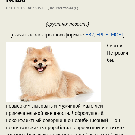
02.04.2018
48064
Комментарии (0)
(грустная повесть)
[скачать в электронном формате
FB2
,
EPUB
,
MOBI
]
Сергей
Петрович
был
невысоким лысоватым мужчиной мало чем
примечательной внешности. Добродушный,
неконфликтный,совершенно неамбициозный — он
почти всю жизнь проработал в проектном институте:
тот имел большую значимость при Советском Союзе,