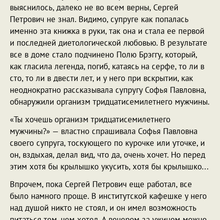
выяснилось, далеко не во всем верны, Сергей
Петрович не знал. Видимо, супруге как попалась
именно эта книжка в руки, так она и стала ее первой
и последней диетологической любовью. В результате
все в доме стало подчинено Полю Брэггу, который,
как гласила легенда, погиб, катаясь на серфе, то ли в
сто, то ли в двести лет, и у него при вскрытии, как
неоднократно рассказывала супругу Софья Павловна,
обнаружили организм тридцатисемилетнего мужчины.
«Ты хочешь организм тридцатисемилетнего
мужчины?» — властно спрашивала Софья Павловна
своего супруга, тоскующего по курочке или уточке, и
он, вздыхая, делал вид, что да, очень хочет. Но перед
этим хотя бы крылышко укусить, хотя бы крылышко...
Впрочем, пока Сергей Петрович еще работал, все
было намного проще. В институтской кафешке у него
над душой никто не стоял, и он имел возможность
питаться тем, чем хотел. А вечером за ужином можно