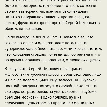
было и перетерпеть, тем более что Брэгг, со всеми
своими завихрениями, все-таки рекомендовал
питаться натуральной пищей и против овощного
салата, фруктов и горстки орехов Сергей Петрович, в
общем, не возражал.
Но по выходе на пенсию Софья Павловна за него
взялась всерьез и один раз даже посадила на
супернизкокалорийное питание, мотивировав это тем,
что голодания страшно полезны для организма и что
во время голодания он, организм, отлично очищается.
В результате Сергей Петрович позавтракал
малюсеньким кусочком хлеба, в обед съел одно яйцо
и не съел полагающийся ему малюсенький кусочек
постной говядины, потому что случайно сжег его на
сковородке, разогревая, на ужин, скрежеща зубами,
съел две морковки и одно яблочко, ну и на
следующий день утром он просто не смог встать с