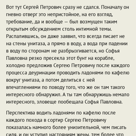
Вот тут Сергей Петрович сразу не сдался. Поначалу он
гневно отверг это непристойное, на его взгляд,
требование, да и вообще — был возмущен таким
открытым обсуждением столь интимной темы.
Распалившись, он даже заявил, что всегда писает не
на стены унитаза, а прямо в воду, а вода при падении
в воду по сторонам не разбрызгивается, но Софья
Павловна резко пресекла этот бунт на корабле,
холодно предложив Сергею Петровичу после каждого
процесса деуринации проводить ладонями по кафелю
вокруг унитаза, а потом делиться с ней
впечатлениями по поводу того, что же он там такого
интересного обнаружил. А ты там обнаружишь немало
интересного, зловеще пообещала Софья Павловна.
Перспектива водить ладонями по кафелю после
каждого похода в сортир Сергею Петровичу
показалась намного более унизительной, чем писать
сидя, и он уступил настояниям жены, тем более что