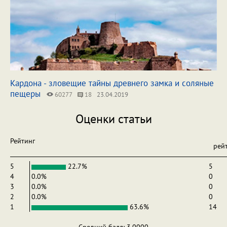
Кардона - зловещие тайны древнего замка и соляные
пещеры
60277
18
23.04.2019
Оценки статьи
Рейтинг
рей
5
22.7%
5
4
0.0%
0
3
0.0%
0
2
0.0%
0
1
63.6%
14