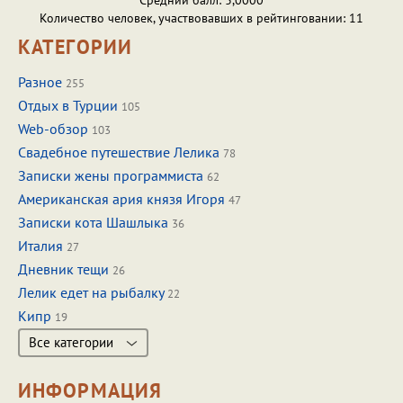
Средний балл: 3,0000
Количество человек, участвовавших в рейтинговании: 11
КАТЕГОРИИ
Разное
255
Отдых в Турции
105
Web-обзор
103
Свадебное путешествие Лелика
78
Записки жены программиста
62
Американская ария князя Игоря
47
Записки кота Шашлыка
36
Италия
27
Дневник тещи
26
Лелик едет на рыбалку
22
Кипр
19
Все категории
ИНФОРМАЦИЯ