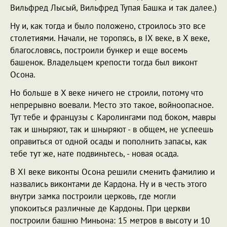
Вильфред Лысый, Вильфред Тупая Башка и так далее.)
Ну и, как тогда и было положено, строилось это все
столетиями. Начали, не торопясь, в IX веке, в X веке,
благословясь, построили бункер и еще восемь
башенок. Владельцем крепости тогда был виконт
Осона.
Но больше в X веке ничего не строили, потому что
непрерывно воевали. Место это такое, войноопасное.
Тут тебе и французы с Каролингами под боком, мавры
так и шныряют, так и шныряют - в общем, не успеешь
оправиться от одной осады и пополнить запасы, как
тебе тут же, нате подвиньтесь, - новая осада.
В XI веке виконты Осона решили сменить фамилию и
назвались виконтами де Кардона. Ну и в честь этого
внутри замка построили церковь, где могли
упокоиться различные де Кардоны. При церкви
построили башню Миньона: 15 метров в высоту и 10