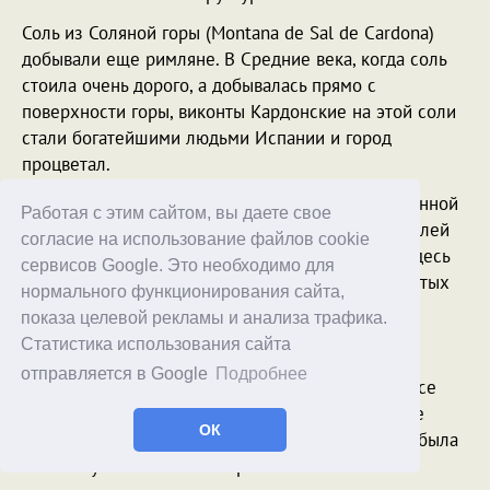
Соль из Соляной горы (Montana de Sal de Cardona)
добывали еще римляне. В Средние века, когда соль
стоила очень дорого, а добывалась прямо с
поверхности горы, виконты Кардонские на этой соли
стали богатейшими людьми Испании и город
процветал.
Однако к XX веку открытый способ добычи каменной
Работая с этим сайтом, вы даете свое
соли и калийных, а также магниево-калийных солей
согласие на использование файлов cookie
был практически полностью исчерпан, так что здесь
сервисов Google. Это необходимо для
стали создаваться подземные рудники. В двадцатых
нормального функционирования сайта,
годах прошлого века стали производиться
показа целевой рекламы и анализа трафика.
неорганические удобрения, в которых
Статистика использования сайта
использовались хлориды натрия и калия, так что
отправляется в Google
Подробнее
здесь построили две большие шахты, которые все
углублялись и углублялись, пока одна из шахт не
ОК
достигла огромной глубины в 1309 метров - это была
самая глубокая шахта в стране.