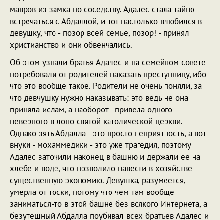
мавров из замка по соседству. Адалес стала тайно
встречаться с Абдаллой, и тот настолько влюбился в
девушку, что - позор всей семье, позор! - принял
христианство и они обвенчались.
Об этом узнали братья Адалес и на семейном совете
потребовали от родителей наказать преступницу, ибо
что это вообще такое. Родители не очень поняли, за
что девчушку нужно наказывать: это ведь не она
приняла ислам, а наоборот - привела одного
неверного в лоно святой католической церкви.
Однако зять Абдалла - это просто неприятность, а вот
внуки - мохаммедики - это уже трагедия, поэтому
Адалес заточили наконец в башню и держали ее на
хлебе и воде, что позволило навести в хозяйстве
существенную экономию. Девушка, разумеется,
умерла от тоски, потому что чем там вообще
заниматься-то в этой башне без всякого Интернета, а
безутешный Абдалла поубивал всех братьев Адалес и