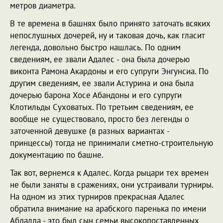
метров диаметра.
В те времена в башнях было принято заточать всяких
непослушных дочерей, ну и таковая дочь, как гласит
легенда, довольно быстро нашлась. По одним
сведениям, ее звали Адалес - она была дочерью
виконта Рамона Акардоны и его супруги Энгунсиа. По
другим сведениям, ее звали Астурина и она была
дочерью барона Хосе Абандоны и его супруги
Клотильды Суховатых. По третьим сведениям, ее
вообще не существовало, просто без легенды о
заточенной девушке (в разных вариантах -
принцессы) тогда не принимали сметно-строительную
документацию по башне.
Так вот, вернемся к Адалес. Когда рыцари тех времен
не были заняты в сражениях, они устраивали турниры.
На одном из этих турниров прекрасная Адалес
обратила внимание на арабского паренька по имени
Абдалла - это был сын семьи высокопоставленных