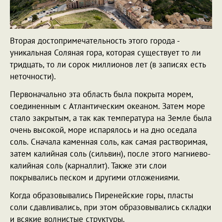
Вторая достопримечательность этого города -
уникальная Соляная гора, которая существует то ли
тридцать, то ли сорок миллионов лет (в записях есть
неточности).
Первоначально эта область была покрыта морем,
соединенным с Атлантическим океаном. Затем море
стало закрытым, а так как температура на Земле была
очень высокой, море испарялось и на дно оседала
соль. Сначала каменная соль, как самая растворимая,
затем калийная соль (сильвин), после этого магниево-
калийная соль (карналлит). Также эти слои
покрывались песком и другими отложениями.
Когда образовывались Пиренейские горы, пласты
соли сдавливались, при этом образовывались складки
и всякие волнистые структуры.