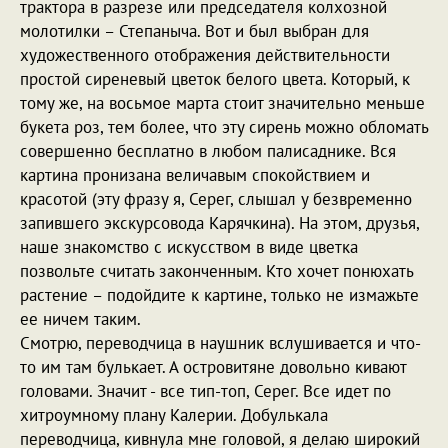
трактора в разрезе или председателя колхозной
молотилки – Степаныча. Вот и был выбран для
художественного отображения действительности
простой сиреневый цветок белого цвета. Который, к
тому же, на восьмое марта стоит значительно меньше
букета роз, тем более, что эту сирень можно обломать
совершенно бесплатно в любом палисаднике. Вся
картина пронизана величавым спокойствием и
красотой (эту фразу я, Серег, слышал у безвременно
запившего экскурсовода Карячкина). На этом, друзья,
наше знакомство с искусством в виде цветка
позвольте считать законченным. Кто хочет понюхать
растение – подойдите к картине, только не измажьте
ее ничем таким.
Смотрю, переводчица в наушник вслушивается и что-
то им там булькает. А островитяне довольно кивают
головами. Значит - все тип-топ, Серег. Все идет по
хитроумному плану Калерии. Добулькала
переводчица, кивнула мне головой, я делаю широкий