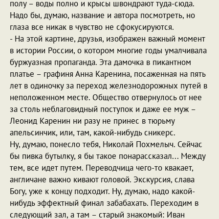
полу – воды полно и крысы швондрают туда-сюда.
Надо бы, думаю, название и автора посмотреть, но
глаза все никак в чувство не сфокусируются.
- На этой картине, друзья, изображен важный момент
в истории России, о котором многие годы умалчивала
буржуазная пропаганда. Эта дамочка в пикантном
платье – графиня Анна Каренина, посаженная на пять
лет в одиночку за переход железнодорожных путей в
неположенном месте. Общество отвернулось от нее
за столь неблаговидный поступок и даже ее муж –
Леонид Каренин ни разу не принес в тюрьму
апельсинчик, или, там, какой-нибудь сникерс.
Ну, думаю, понесло тебя, Николай Похмелыч. Сейчас
бы пивка бутылку, я бы такое понарассказал... Между
тем, все идет путем. Переводчица чего-то квакает,
англичане важно кивают головой. Экскурсия, слава
Богу, уже к концу подходит. Ну, думаю, надо какой-
нибудь эффектный финал забабахать. Переходим в
следующий зал, а там – старый знакомый: Иван