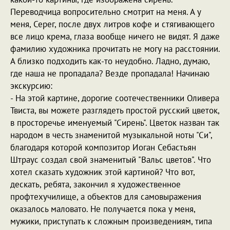
Переводчица вопросительно смотрит на меня. А у
меня, Серег, после двух литров кофе и стягивающего
все лицо крема, глаза вообще ничего не видят. Я даже
фамилию художника прочитать не могу на расстоянии.
А близко подходить как-то неудобно. Ладно, думаю,
где наша не пропадала? Везде пропадала! Начинаю
экскурсию:
- На этой картине, дорогие соотечественники Оливера
Твиста, вы можете разглядеть простой русский цветок,
в просторечье именуемый "Сирень". Цветок назван так
народом в честь знаменитой музыкальной ноты "Си",
благодаря которой композитор Иоган Себастьян
Штраус создал свой знаменитый "Вальс цветов". Что
хотел сказать художник этой картиной? Что вот,
дескать, ребята, закончил я художественное
профтехучилище, а объектов для самовыражения
оказалось маловато. Не получается пока у меня,
мужики, приступать к сложным произведениям, типа