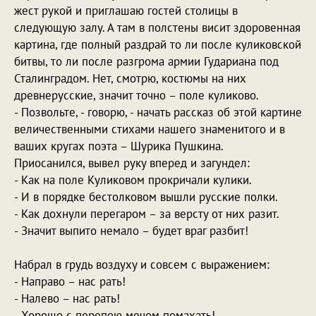
жест рукой и приглашаю гостей столицы в
следующую залу. А там в полстены висит здоровенная
картина, где полный раздрай то ли после куликовской
битвы, то ли после разгрома армии Гудариана под
Сталинградом. Нет, смотрю, костюмы на них
древнерусские, значит точно – поле куликово.
- Позвольте, - говорю, - начать рассказ об этой картине
величественными стихами нашего знаменитого и в
ваших кругах поэта – Шурика Пушкина.
Приосанился, вывел руку вперед и загундел:
- Как на поле Куликовом прокричали кулики.
- И в порядке бестолковом вышли русские полки.
- Как дохнули перегаром – за версту от них разит.
- Значит выпито немало – будет враг разбит!
Набрал в грудь воздуху и совсем с выражением:
- Направо – нас рать!
- Налево – нас рать!
- Хорошо с перепою мечом помахать!