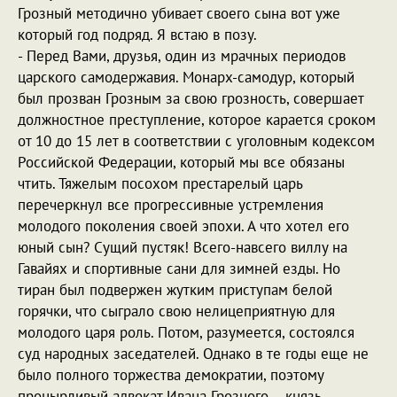
Грозный методично убивает своего сына вот уже
который год подряд. Я встаю в позу.
- Перед Вами, друзья, один из мрачных периодов
царского самодержавия. Монарх-самодур, который
был прозван Грозным за свою грозность, совершает
должностное преступление, которое карается сроком
от 10 до 15 лет в соответствии с уголовным кодексом
Российской Федерации, который мы все обязаны
чтить. Тяжелым посохом престарелый царь
перечеркнул все прогрессивные устремления
молодого поколения своей эпохи. А что хотел его
юный сын? Сущий пустяк! Всего-навсего виллу на
Гавайях и спортивные сани для зимней езды. Но
тиран был подвержен жутким приступам белой
горячки, что сыграло свою нелицеприятную для
молодого царя роль. Потом, разумеется, состоялся
суд народных заседателей. Однако в те годы еще не
было полного торжества демократии, поэтому
пронырливый адвокат Ивана Грозного – князь