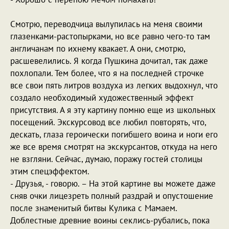
Смотрю, переводчица вылупилась на меня своими
глазенками-растопырками, но все равно чего-то там
англичанам по ихнему квакает. А они, смотрю,
расшевелились. Я когда Пушкина дочитал, так даже
похлопали. Тем более, что я на последней строчке
все свои пять литров воздуха из легких выдохнул, что
создало необходимый художественный эффект
присутствия. А я эту картину помню еще из школьных
посещений. Экскурсовод все любил повторять, что,
дескать, глаза героически погибшего воина и ноги его
же все время смотрят на экскурсантов, откуда на него
не взгляни. Сейчас, думаю, поражу гостей столицы
этим спецэффектом.
- Друзья, - говорю. – На этой картине вы можете даже
сняв очки лицезреть полный раздрай и опустошение
после знаменитый битвы Кулика с Мамаем.
Доблестные древние воины секлись-рубались, пока