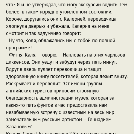
что? Я и не утверждал, что могу экскурсии водить. Тем
более, в таком изрядно утомленном состоянии.
Короче, доругались они с Калерией, переводчица
хлопнула дверью и убежала. Калерия на меня
смотрит и так задумчиво говорит:
- Ну что, Коля, облажались мы с тобой по полной
программе!
- Фигня, Каля, - говорю. – Наплевать на этих чарльзов
диккенсов. Они уедут и забудут через пять минут.
Вдруг в дверь пуляет переводчица и тащит
здоровенную книгу посетителей, которая лежит внизу.
Раскрывает и переводит: "От имени группы
английских туристов приносим огромную
благодарность администрации музея, которая за
каких-то пять фунтов в час предоставила нам
незабываемую встречу с известным на весь мир
замечательным русским артистом – Геннадием
Хазановым".
Во как, Серег! Ты въезжаешь? За это надо тяпнуть.