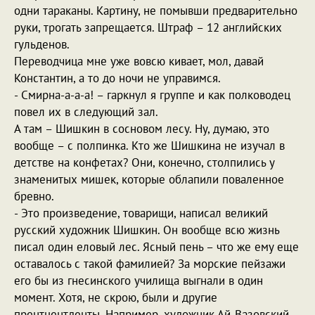
одни тараканы. Картину, не помывши предварительно
руки, трогать запрещается. Штраф – 12 английских
гульденов.
Переводчица мне уже вовсю кивает, мол, давай
Константин, а то до ночи не управимся.
- Смирна-а-а-а! – гаркнул я группе и как полководец
повел их в следующий зал.
А там – Шишкин в сосновом лесу. Ну, думаю, это
вообще – с полпинка. Кто же Шишкина не изучал в
детстве на конфетах? Они, конечно, столпились у
знаменитых мишек, которые облапили поваленное
бревно.
- Это произведение, товарищи, написал великий
русский художник Шишкин. Он вообще всю жизнь
писал один еловый лес. Ясный пень – что же ему еще
оставалось с такой фамилией? За морские пейзажи
его бы из гнесинского училища выгнали в один
момент. Хотя, не скрою, были и другие
прентцентденты. Например, художник Ай-Вазовский