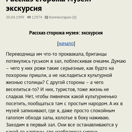
экскурсия
30.04.1999
12974
Комментарии (0)
Рассказ сторожа музея: экскурсия
[
начало
]
Переводчица им что-то проквакала, британцы
потянулись гуськом в зал, поблескивая очками. Думаю
– чего у них рожи такие серьезные, как будто на
похороны пришли, а не насладиться культурной
жизнью столицы? С другой стороны – а чего
веселиться-то? И них, туристов, тоже жизнь не
сладкая. Нет, чтобы пивнячок какой культурненько
посетить, пообщаться там с простым народом. А их в
музей запихивают, где я, даже просто спокойным
галопом обходя залы, колотье в боку наживаю.
Заходим в первый зал. Они все останавливаются у
какой-то картины, где изображена сирень.