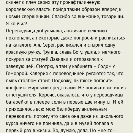
скинет с плеч своих эту пронафталиненую
королевскую власть, пойдя таким образом вперед к
новым свершениям. Спасибо за внимание, товарищи.
Я кончил!
Переводчица добулькала, англичане вежливо
похлопали, а некоторые даже попросили расписаться
на каталоге. А я, Серег, расписался и стырил одну
красивую ручку. Группа, слава Богу, ушла, я немного
покурил за статуей Давидки и отправился к
заведующей. Смотрю, а там у кабинета – Содом с
Геморрой. Калерия с переводчицей ругаются так, что
пыль столбом стоит. Подхожу, пытаюсь погасить
конфликт мирными средствами. Не поливать же их из
огнетушителя. Короче, оказалось, что у переводчицы
батарейки в плеере сели в первые две минуты. И ей
приходилось всю мою белиберду англичанам
переводить, потому что сама она даже из школьного
курса ничего не помнила, да и в музей попала в
первый раз в жизни. Во, думаю, дела. Но мне-то –