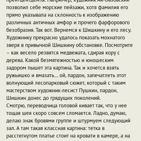
позволил себе морские пейзажи, хотя фамилия его
прямо указывала на склонность к изображению
различных античных амфор и прочего фарфорового
безобразия. Так вот. Вернемся к Шишкину и его лесу.
Художнику прекрасно удалось показать мохнатого
зверя в привычной Шишкину обстановке. Посмотрите
– как весело резвятся медвежата, сдирая кору с
дерева. Какой безмятежностью и юношеским
задором пышет эта картина. Так и хочется взять
ружьишко и вмазать… ой, пардон, запечатлеть этот
волнующий лесопарковый сюжет, который с таким
мастерством художник-лесист Пушкин, пардон,
Шишкин донес до грядущих поколений.
Смотрю, переводчица головой кивает так, что у нее
тощая шея скоро совсем сломается. Ладно, думаю,
делаю знак бровями группе и штурмуем следующий
зал. А там такая классная картина: тетка в
расстегнутом платье стоит на кровати в камере, а на