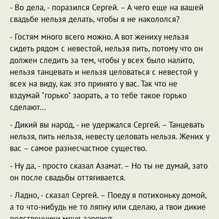
- Во дела, - поразился Сергей. – А чего еще на вашей
свадьбе нельзя делать, чтобы я не накололся?
- Гостям много всего можно. А вот жениху нельзя
сидеть рядом с невестой, нельзя пить, потому что он
должен следить за тем, чтобы у всех было налито,
нельзя танцевать и нельзя целоваться с невестой у
всех на виду, как это принято у вас. Так что не
вздумай "горько" заорать, а то тебе такое горько
сделают…
- Дикий вы народ, - не удержался Сергей. – Танцевать
нельзя, пить нельзя, невесту целовать нельзя. Жених у
вас – самое разнесчастное существо.
- Ну да, - просто сказал Азамат. – Но ты не думай, зато
он после свадьбы оттягивается.
- Ладно, - сказал Сергей. – Поеду я потихоньку домой,
а то что-нибудь не то ляпну или сделаю, а твои дикие
родственники меня зарежут.