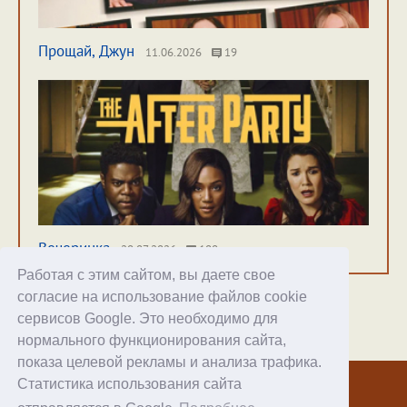
Прощай, Джун
11.06.2026
19
Вечеринка
20.07.2026
100
Работая с этим сайтом, вы даете свое
согласие на использование файлов cookie
сервисов Google. Это необходимо для
нормального функционирования сайта,
Хостинг
показа целевой рекламы и анализа трафика.
Статистика использования сайта
© 1998–2026 Alex Exler