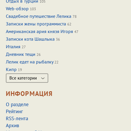
Отдых в Турции
105
Web-обзор
103
Свадебное путешествие Лелика
78
Записки жены программиста
62
Американская ария князя Игоря
47
Записки кота Шашлыка
36
Италия
27
Дневник тещи
26
Лелик едет на рыбалку
22
Кипр
19
Все категории
ИНФОРМАЦИЯ
О разделе
Рейтинг
RSS-лента
Архив