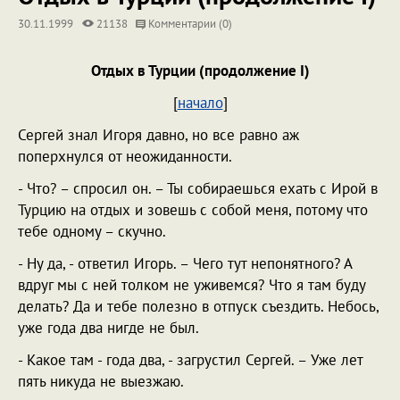
30.11.1999
21138
Комментарии (0)
Отдых в Турции (продолжение I)
[
начало
]
Сергей знал Игоря давно, но все равно аж
поперхнулся от неожиданности.
- Что? – спросил он. – Ты собираешься ехать с Ирой в
Турцию на отдых и зовешь с собой меня, потому что
тебе одному – скучно.
- Ну да, - ответил Игорь. – Чего тут непонятного? А
вдруг мы с ней толком не уживемся? Что я там буду
делать? Да и тебе полезно в отпуск съездить. Небось,
уже года два нигде не был.
- Какое там - года два, - загрустил Сергей. – Уже лет
пять никуда не выезжаю.