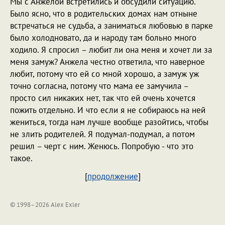
Мы с Анжелой встретились и обсудили ситуацию.
Было ясно, что в родительских домах нам отныне
встречаться не судьба, а заниматься любовью в парке
было холодновато, да и народу там больно много
ходило. Я спросил – любит ли она меня и хочет ли за
меня замуж? Анжела честно ответила, что наверное
любит, потому что ей со мной хорошо, а замуж уж
точно согласна, потому что мама ее замучила –
просто сил никаких нет, так что ей очень хочется
пожить отдельно. И что если я не собираюсь на ней
жениться, тогда нам лучше вообще разойтись, чтобы
не злить родителей. Я подумал-подумал, а потом
решил – черт с ним. Женюсь. Попробую - что это
такое.
[
продолжение
]
© 1998–2026 Alex Exler