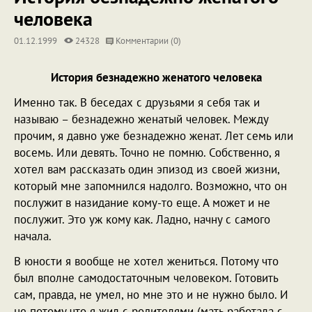
человека
01.12.1999
24328
Комментарии (0)
История безнадежно женатого человека
Именно так. В беседах с друзьями я себя так и
называю – безнадежно женатый человек. Между
прочим, я давно уже безнадежно женат. Лет семь или
восемь. Или девять. Точно не помню. Собственно, я
хотел вам рассказать один эпизод из своей жизни,
который мне запомнился надолго. Возможно, что он
послужит в назидание кому-то еще. А может и не
послужит. Это уж кому как. Ладно, начну с самого
начала.
В юности я вообще не хотел жениться. Потому что
был вполне самодостаточным человеком. Готовить
сам, правда, не умел, но мне это и не нужно было. И
не потому что я жил с родителями (мать работала с