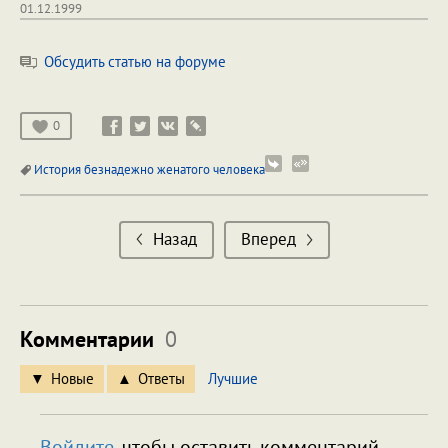
01.12.1999
Обсудить статью на форуме
0
История безнадежно женатого человека
Назад
Вперед
Комментарии
0
Новые
Ответы
Лучшие
Войдите
, чтобы оставить комментарий.