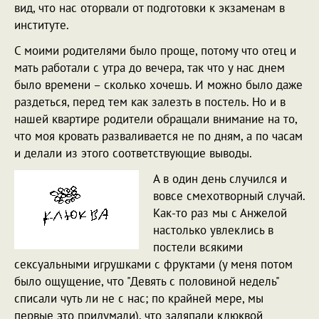
вид, что нас оторвали от подготовки к экзаменам в
институте.
С моими родителями было проще, потому что отец и
мать работали с утра до вечера, так что у нас днем
было времени – сколько хочешь. И можно было даже
раздеться, перед тем как залезть в постель. Но и в
нашей квартире родители обращали внимание на то,
что моя кровать разваливается не по дням, а по часам
и делали из этого соответствующие выводы.
А в один день случился и
вовсе смехотворный случай.
Как-то раз мы с Анжелой
настолько увлеклись в
постели всякими
сексуальными игрушками с фруктами (у меня потом
было ощущение, что "Девять с половиной недель"
списали чуть ли не с нас; по крайней мере, мы
первые это придумали), что заляпали клюквой