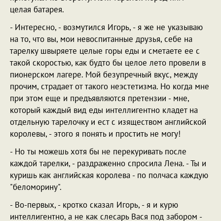
целая батарея.
- Интересно, - возмутился Игорь, - я же не указываю
на то, что вы, мои невоспитанные друзья, себе на
тарелку швыряете целые горы еды и сметаете ее с
такой скоростью, как будто бы целое лето провели в
пионерском лагере. Мой безупречный вкус, между
прочим, страдает от такого неэстетизма. Но когда мне
при этом еще и предъявляются претензии - мне,
который каждый вид еды интеллигентно кладет на
отдельную тарелочку и ест с изяществом английской
королевы, - этого я понять и простить не могу!
- Но ты можешь хотя бы не перекуривать после
каждой тарелки, - раздраженно спросила Лена. - Ты и
куришь как английская королева - по полчаса каждую
"беломорину".
- Во-первых, - кротко сказал Игорь, - я и курю
интеллигентно, а не как слесарь Вася под забором -