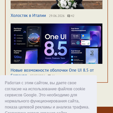
Холостяк в Италии
29.06.2026
42
Новые возможности оболочки One UI 8.5 от
Samsung
07.07.2026
41
Работая с этим сайтом, вы даете свое
согласие на использование файлов cookie
сервисов Google. Это необходимо для
нормального функционирования сайта,
Хостинг
показа целевой рекламы и анализа трафика.