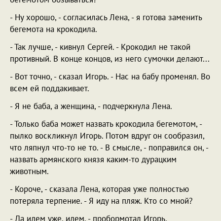
- Ну хорошо, - согласилась Лена, - я готова заменить
бегемота на крокодила.
- Так лучше, - кивнул Сергей. - Крокодил не такой
противный. В конце концов, из него сумочки делают...
- Вот точно, - сказал Игорь. - Нас на бабу променял. Во
всем ей поддакивает.
- Я не баба, а женщина, - подчеркнула Лена.
- Только баба может назвать крокодила бегемотом, -
пылко воскликнул Игорь. Потом вдруг он сообразил,
что ляпнул что-то не то. - В смысле, - поправился он, -
назвать армянского князя каким-то дурацким
животным.
- Короче, - сказала Лена, которая уже полностью
потеряла терпение. - Я иду на пляж. Кто со мной?
- Да идем уже, идем, - пробормотал Игорь,