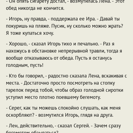
- Он опять сигарету достал, - возмутилась Лена. - Этот
обед никогда не кончится.
- Игорь, ну правда, - поддержала ее Ира. - Давай ты
покуришь на пляже. Пусик, ну сколько можно жрать?
Я тоже купаться хочу.
- Хорошо, - сказал Игорь тихо и печально. - Раз я
нахожусь в обстановке непрерывной травли, тогда я
вообще отказываюсь от обеда. Пусть я останусь
голодным, пусть!
- Кто бы говорил, - радостно сказала Лена, вскакивая с
места. - Достаточно просто посмотреть на стопку
тарелок перед тобой, чтобы образ голодной сиротки
уступил место плотно поевшему бегемоту.
- Серег, как ты можешь спокойно слушать, как меня
оскорбляют? - возмутился Игорь, глядя на друга.
- Лен, действительно, - сказал Сергей. - Зачем сразу
бегемотом обзываться?