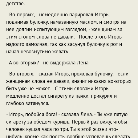
детстве.
- Во-первых, - немедленно парировал Игорь,
поднимая булочку, намазанную маслом, и смотря на
нее долгим испытующим взглядом, - женщинам за
этим столом слова не давали. - После этого Игорь
надолго замолчал, так как засунул булочку в рот и
начал невозмутимо жевать.
- А во-вторых? - не выдержала Лена.
- Во-вторых, - сказал Игорь, прожевав булочку, - если
женщинам слова не давали, значит никаких во-вторых
быть уже не может. - С этими словами Игорь
медленно достал сигарету из пачки, прикурил и
глубоко затянулся.
- Игорь, побойся бога! - сказала Лена. - Ты уже пятую
сигарету за обедом куришь. Первый раз вижу, чтобы
человек кушал часа по три. Ты в этой жизни что-
нибудь, кроме как поесть, вообще успеваешь сделать