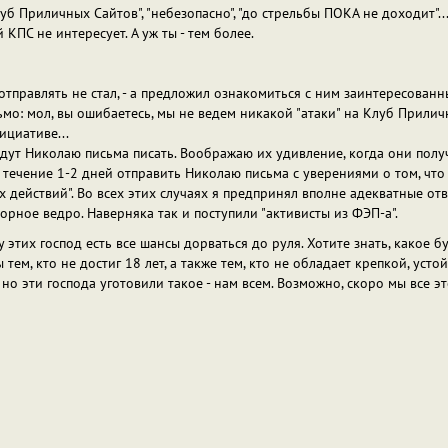
уб Приличных Сайтов", "небезопасно", "до стрельбы ПОКА не доходит"...
КПС не интересует. А уж ты - тем более.
тправлять не стал, - а предложил ознакомиться с ним заинтересованны
мо: мол, вы ошибаетесь, мы не ведем никакой "атаки" на Клуб Приличн
 инициативе...
удут Николаю письма писать. Воображаю их удивление, когда они получи
чение 1-2 дней отправить Николаю письма с уверениями о том, что он
ных действий". Во всех этих случаях я предпринял вполне адекватные 
сорное ведро. Наверняка так и поступили "активисты из ФЭП-а".
этих господ есть все шансы дорваться до руля. Хотите знать, какое буд
тем, кто не достиг 18 лет, а также тем, кто не обладает крепкой, усто
но эти господа уготовили такое - нам всем. Возможно, скоро мы все эт