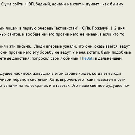
 С ума сойти. ФЭП, бедный, ночами не спит и думает - как бы ему
м лицам, в первую очередь "активистам" ФЭПа. Пожалуй, 1-2 дня -
ых сайтов, и вообще ничего против него не имеем, а если кто-то
ли эти письма... Люди впервые узнали, что они, оказывается, ведут
и против него эту борьбу не ведут. У меня, кстати, были подобные
ответные действия: попросил свой любимый
TheBat!
в дальнейшем
ущее нас - всех, живущих в этой стране, - ждет, когда эти люди
йчивой нервной системой. Хотя, впрочем, этот сайт известен в сети
о увидим на телеэкранах и в газетах. Это наше светлое будущее по-