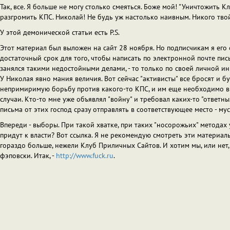
Так, все. Я больше не могу столько смеяться. Боже мой! "Уничтожить Кл
разгромить КПС. Николай! Не будь уж настолько наивным. Никого твой 
У этой демонической статьи есть P.S.
Этот материал был выложен на сайт 28 ноября. Но подписчикам я его о
достаточный срок для того, чтобы написать по электронной почте пись
занялся такими недостойными делами, - то только по своей личной
У Николая явно мания величия. Вот сейчас "активисты" все бросят и б
непримиримую борьбу против какого-то КПС, и им еще необходимо в те
случаи. Кто-то мне уже объявлял "войну" и требовал каких-то "ответ
письма от этих господ сразу отправлять в соответствующее место - му
Впереди - выборы. При такой хватке, при таких "носорожьих" методах у 
придут к власти? Вот ссылка. Я не рекомендую смотреть эти материалы 
гораздо больше, нежели Клуб Приличных Сайтов. И хотим мы, или нет, 
фэповски. Итак, -
http://www.fuck.ru
.