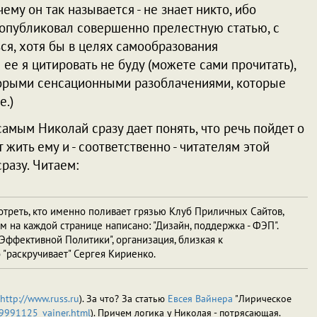
чему он так называется - не знает никто, ибо
 опубликовал совершенно прелестную статью, с
ся, хотя бы в целях самообразования
ю ее я цитировать не буду (можете сами прочитать),
торыми сенсационными разоблачениями, которые
е.)
 самым Николай сразу дает понять, что речь пойдет о
жить ему и - соответственно - читателям этой
разу. Читаем:
мотреть, кто именно поливает грязью Клуб Приличных Сайтов,
ром на каждой странице написано: "Дизайн, поддержка - ФЭП".
 Эффективной Политики", организация, близкая к
"раскручивает" Сергея Кириенко.
http://www.russ.ru
). За что? За статью
Евсея Вайнера
"Лирическое
19991125_vainer.html
). Причем логика у Николая - потрясающая.