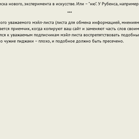
а нового, эксперимента в искусстве. Или – "ню". У Рубенса, например,
***
ного уважаемого мэйл-листа (листа для обмена информацией, мнениями
ется приемчик, когда копируют ваш сайт и заменяют часть слов своими
атился к уважаемым подписчикам мэйл-листа воспрепятствовать подобн
 о чужие пиджаки – плохо, и подобное должно быть пресечено.