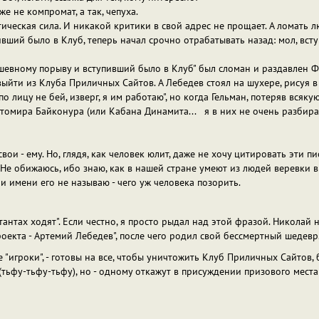
же не компромат, а так, чепуха.
ическая сила. И никакой критики в свой адрес не прощает. А ломать л
вший было в Клуб, теперь начал срочно отрабатывать назад: мол, вст
 душевному порыву и вступивший было в Клуб" был сломан и раздавлен 
ыйти из Клуба Приличных Сайтов. А Лебедев стоял на шухере, рисуя в 
 по лицу не бей, изверг, я им работаю", но когда Гельман, потеряв вся
омира Байконура (или Кабана Динамита... я в них не очень разбираю
свои - ему. Но, глядя, как человек юлит, даже не хочу цитировать эти 
Не обижаюсь, ибо знаю, как в нашей стране умеют из людей веревки вит
у и имени его не называю - чего уж человека позорить.
ьтантах ходят". Если честно, я просто рыдал над этой фразой. Николай н
оекта - Артемий Лебедев", после чего родил свой бессмертный шедевр
е "игроки", - готовы на все, чтобы уничтожить Клуб Приличных Сайтов,
тьфу-тьфу-тьфу), но - одному откажут в присуждении призового места н