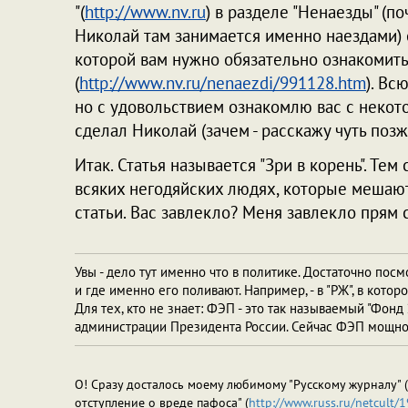
"(
http://www.nv.ru
) в разделе "Ненаезды" (по
Николай там занимается именно наездами)
которой вам нужно обязательно ознакомить
(
http://www.nv.ru/nenaezdi/991128.htm
). Вс
но с удовольствием ознакомлю вас с неко
сделал Николай (зачем - расскажу чуть позж
Итак. Статья называется "Зри в корень". Тем
всяких негодяйских людях, которые мешают 
статьи. Вас завлекло? Меня завлекло прям с
Увы - дело тут именно что в политике. Достаточно пос
и где именно его поливают. Например, - в "РЖ", в кото
Для тех, кто не знает: ФЭП - это так называемый "Фонд
администрации Президента России. Сейчас ФЭП мощно 
О! Сразу досталось моему любимому "Русскому журналу" (
отступление о вреде пафоса" (
http://www.russ.ru/netcult/