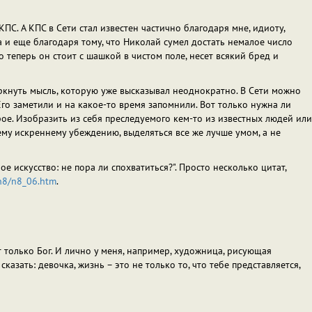
ПС. А КПС в Сети стал известен частично благодаря мне, идиоту,
а и еще благодаря тому, что Николай сумел достать немалое число
о теперь он стоит с шашкой в чистом поле, несет всякий бред и
ркнуть мысль, которую уже высказывал неоднократно. В Сети можно
го заметили и на какое-то время запомнили. Вот только нужна ли
рое. Изобразить из себя преследуемого кем-то из известных людей или
ему искреннему убеждению, выделяться все же лучше умом, а не
ое искусство: не пора ли спохватиться?". Просто несколько цитат,
/n8/n8_06.htm
.
т только Бог. И лично у меня, например, художница, рисующая
азать: девочка, жизнь – это не только то, что тебе представляется,