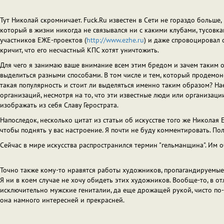
Тут Николай скромничает. Fuck.Ru известен в Сети не гораздо больше,
который в жизни никогда не связывался ни с какими клубами, тусовкам
участников ЕЖЕ-проектов (
http://www.ezhe.ru
) и даже спровоцировал с
кричит, что его несчастный КПС хотят уничтожить.
Для чего я занимаю ваше внимание всем этим бредом и зачем таким 
выделиться разными способами. В том числе и тем, который продемон
такая популярность и стоит ли выделяться именно таким образом? Нае
организаций, несмотря на то, что эти известные люди или организаци
изображать из себя Славу Герострата.
Напоследок, несколько цитат из статьи об искусстве того же Николая Е
чтобы поднять у вас настроение. Я почти не буду комментировать. По
Сейчас в мире искусства распространился термин "гельманщина". Им о
Точно также кому-то нравятся работы художников, пропагандируемые д
Я ни в коем случае не хочу обидеть этих художников. Вообще-то, в от
исключительно мужские гениталии, да еще дрожащей рукой, чисто по-чел
она намного интересней и прекрасней.