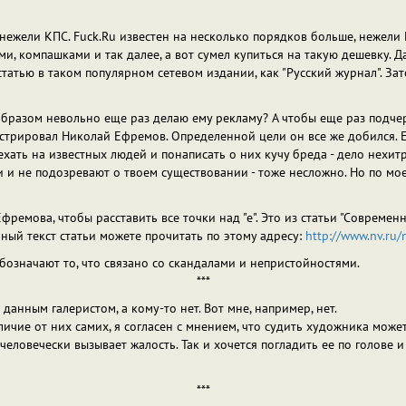
 нежели КПС. Fuck.Ru известен на несколько порядков больше, нежели К
и, компашками и так далее, а вот сумел купиться на такую дешевку. Д
татью в таком популярном сетевом издании, как "Русский журнал". Зат
образом невольно еще раз делаю ему рекламу? А чтобы еще раз подче
стрировал Николай Ефремов. Определенной цели он все же добился. Е
хать на известных людей и понаписать о них кучу бреда - дело нехит
и и не подозревают о твоем существовании - тоже несложно. Но по мо
фремова, чтобы расставить все точки над "е". Это из статьи "Современн
лный текст статьи можете прочитать по этому адресу:
http://www.nv.ru
бозначают то, что связано со скандалами и непристойностями.
***
анным галеристом, а кому-то нет. Вот мне, например, нет.
личие от них самих, я согласен с мнением, что судить художника може
овечески вызывает жалость. Так и хочется погладить ее по голове и ск
***