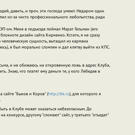
юдей, давить, и проч. эти господа умеют. Недаром один
упил из-за чисто профессионального любопытства, ради
ФЭП-ом. Меня в подъезде поймал Марат Гельман (его
блокноте дизайн сайта Кириенко. Кстати, я не сразу
кую человеческую сущность, вытащил из кармана
сь), я был морально сломлен и дал клятву выйти из КПС.
письма, и не обижаюсь на откровенную ложь в адрес Клуба,
ь. Знаю, что платят ему деньги те, у кого Лебедев в
а сайте "Быков и Коров" (
http://bk.ru
), для которого я
.
 быть в Клубе может оказаться небезопасным. До
а конкурсе, другому "сломают" сайт, у третьего "отъедет"