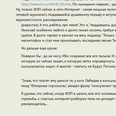
http://www.nv.ru/n8/n8_06.htm
. По нынешним меркам, - да
Ну, только ФЭП сейчас в сети Интернет - самая мощная полит
сетевой журналист, поддавшийся душевному порыву и вступи
журналистского расследования.
(радостно) А это, ребята, про меня! Это я, "поддавшись
Николай особенно любит) и долго пинал ногами, требуя в
сдался. Я долго терпел и кричал на весь подъезд: "Только
магнитофон и стал мне проигрывать последнюю песню Тит
Но дальше еще круче:
Поверил бы - да не могу. Ибо сохранил все его письма. И 
которую он сейчас пишет, и которую легко опровергнуть. 
консультантах ходит. А захотят - платить не будут. Потом
"Знаю, что платят ему деньги те, у кого Лебедев в консул
пишу "Юморные гороскопы", увидел фразу "консультант пр
Я думаю, что сейчас, когда ФЭП в целом, или его основны
стрельбы, к счастью, интернет-разборки пока не доходят (
рекламодатель...