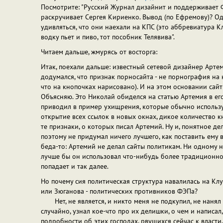
Посмотрите: "Русский Журнал дизайнит и поддерживает 
раскручивает Сергея Кириенко. Вывод (по Ефремову)? Одн
удивляться, что они наехали на КПС (это аббревиатура Кл
водку пьет и пиво, тот пособник Телявива".
Читаем дальше, жмурясь от восторга:
Итак, поехали дальше: известный сетевой дизайнер Арте
додумался, что признак порносайта - не порнография на н
что на кнопочках нарисовано). И на этом основании сай
Объясняю. Это Николай обиделся на статью Артемия в его
приводил в пример ухищрения, которые обычно использу
открытие всех ссылок в новых окнах, дикое количество кн
те признаки, о которых писал Артемий. Ну и, понятное дел
поэтому не придумал ничего лучшего, как поставить ему в
беда-то: Артемий не делал сайты политикам. Ни одному н
лучше бы он использовал что-нибудь более традиционно
попадает и так далее.
Но почему сия политическая структура навалилась на Кл
или Зюганова - политических противников ФЭПа?
Нет, не является, и никто меня не подкупил, не нанял "
случайно, узнал кое-что про их делишки, о чем и написа
подробности об этих господах, рвущихся сейчас к власти. 