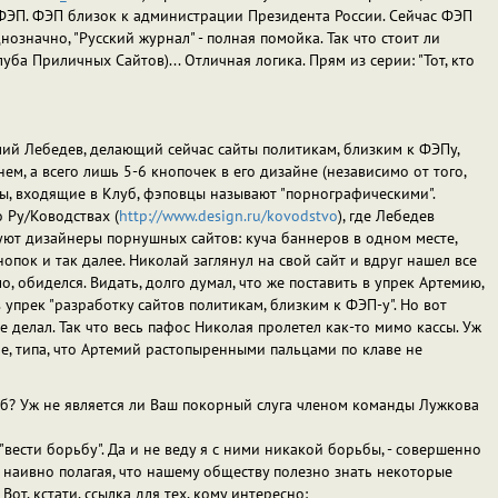
ФЭП. ФЭП близок к администрации Президента России. Сейчас ФЭП
означно, "Русский журнал" - полная помойка. Так что стоит ли
уба Приличных Сайтов)... Отличная логика. Прям из серии: "Тот, кто
мий Лебедев, делающий сейчас сайты политикам, близким к ФЭПу,
ем, а всего лишь 5-6 кнопочек в его дизайне (независимо от того,
ты, входящие в Клуб, фэповцы называют "порнографическими".
 Ру/Ководствах (
http://www.design.ru/kovodstvo
), где Лебедев
ют дизайнеры порнушных сайтов: куча баннеров в одном месте,
опок и так далее. Николай заглянул на свой сайт и вдруг нашел все
о, обиделся. Видать, долго думал, что же поставить в упрек Артемию,
 упрек "разработку сайтов политикам, близким к ФЭП-у". Но вот
е делал. Так что весь пафос Николая пролетел как-то мимо кассы. Уж
е, типа, что Артемий растопыренными пальцами по клаве не
уб? Уж не является ли Ваш покорный слуга членом команды Лужкова
вести борьбу". Да и не веду я с ними никакой борьбы, - совершенно
л, наивно полагая, что нашему обществу полезно знать некоторые
Вот, кстати, ссылка для тех, кому интересно: