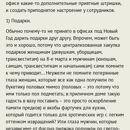
офисе какие-то дополнительные приятные штришки,
и создать приподнятое настроение у сотрудников.
1) Подарки.
Обычно почему-то не принято в офисах под Новый
Год дарить подарки друг другу. Впрочем, может быть
это и хорошо, потому что централизованная закупка
подарков женщинам (девушкам, уборщицам,
трансвеститам) на 8-е марта и мужчинам (юношам,
самцам, трансвеститкам и начальникам) сами помните
к чему приводит… Неужели не помните потерянные
глаза женщин, которые все как одна получили по
букетику половых мимоз (половых – это потому что
ими только пол подметать; в приличном доме такую
гадость в вазу поставить – это просто оскорбление
памяти предков) и якобы фартучек для кухни,
который годится только для эротических игр с легким
оттенком извращений? Или глаза мужчин, которые
независимо от фасона пиджака получили по светло-