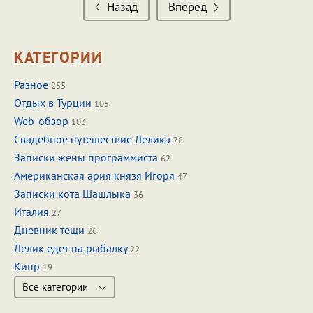
Назад
Вперед
КАТЕГОРИИ
Разное
255
Отдых в Турции
105
Web-обзор
103
Свадебное путешествие Лелика
78
Записки жены программиста
62
Американская ария князя Игоря
47
Записки кота Шашлыка
36
Италия
27
Дневник тещи
26
Лелик едет на рыбалку
22
Кипр
19
Все категории