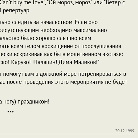
Can't buy me love", "Ой мороз, мороз" или "Ветер с
й репертуар.
ьно следить за начальством. Если оно
 присутствующим необходимо максимально
ачальство было хорошо слышно всем
жать всем телом восхищение от прослушивания
ески вскрикивая как бы в молитвенном экстазе:
нско! Карузо! Шаляпин! Дима Маликов!"
ты помогут вам в должной мере потренироваться в
 вас после проведения этого мероприятия не будет
а ногу) праздником!
***
30.12.1999