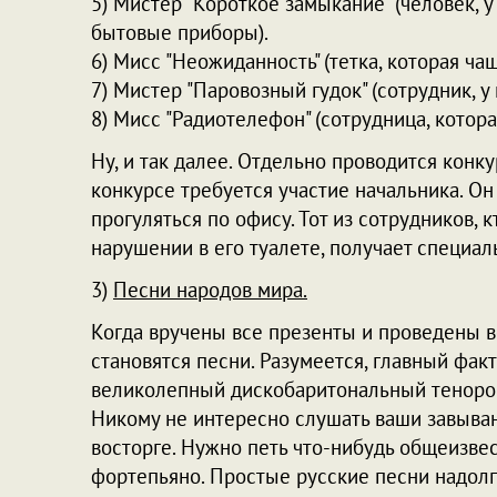
5) Мистер "Короткое замыкание" (человек, 
бытовые приборы).
6) Мисс "Неожиданность" (тетка, которая ча
7) Мистер "Паровозный гудок" (сотрудник, у
8) Мисс "Радиотелефон" (сотрудница, котора
Ну, и так далее. Отдельно проводится конк
конкурсе требуется участие начальника. Он
прогуляться по офису. Тот из сотрудников,
нарушении в его туалете, получает специа
3)
Песни народов мира.
Когда вручены все презенты и проведены 
становятся песни. Разумеется, главный факт
великолепный дискобаритональный тенорок,
Никому не интересно слушать ваши завыван
восторге. Нужно петь что-нибудь общеизве
фортепьяно. Простые русские песни надолг