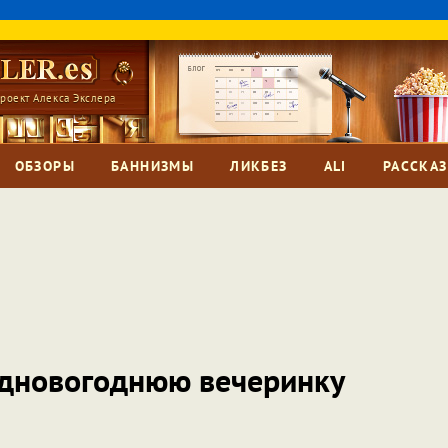
роект Алекса Экслера
ОБЗОРЫ
БАННИЗМЫ
ЛИКБЕЗ
ALI
РАССКА
едновогоднюю вечеринку