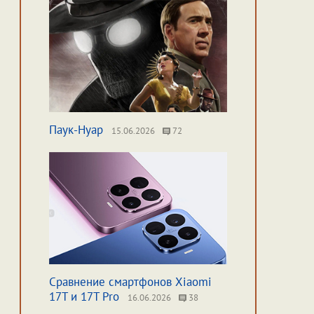
Паук-Нуар
15.06.2026
72
Сравнение смартфонов Xiaomi
17T и 17T Pro
16.06.2026
38