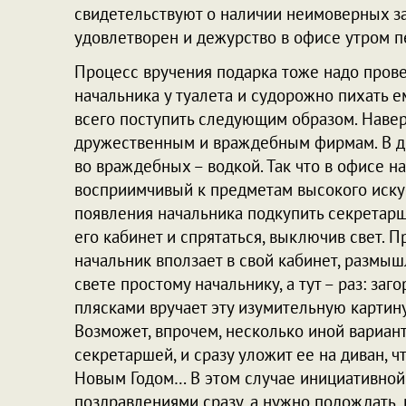
свидетельствуют о наличии неимоверных зап
удовлетворен и дежурство в офисе утром пе
Процесс вручения подарка тоже надо провес
начальника у туалета и судорожно пихать е
всего поступить следующим образом. Навер
дружественным и враждебным фирмам. В др
во враждебных – водкой. Так что в офисе н
восприимчивый к предметам высокого иску
появления начальника подкупить секретарш
его кабинет и спрятаться, выключив свет. 
начальник вползает в свой кабинет, размышл
свете простому начальнику, а тут – раз: заг
плясками вручает эту изумительную картину 
Возможет, впрочем, несколько иной вариант,
секретаршей, и сразу уложит ее на диван, 
Новым Годом… В этом случае инициативной 
поздравлениями сразу, а нужно подождать,