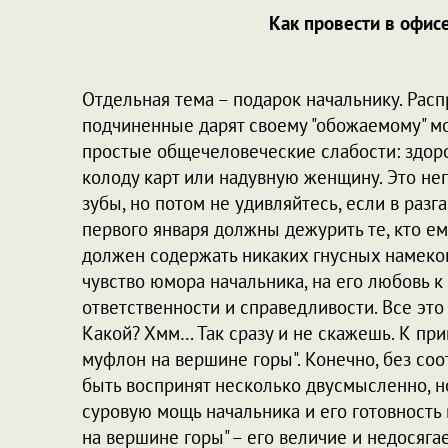
Как провести в офи
Отдельная тема – подарок начальнику. Расп
подчиненные дарят своему "обожаемому" мо
простые общечеловеческие слабости: здор
колоду карт или надувную женщину. Это неп
зубы, но потом не удивляйтесь, если в разг
первого января должны дежурить те, кто ем
должен содержать никаких гнусных намеков
чувство юмора начальника, на его любовь к 
ответственности и справедливости. Все эт
Какой? Хмм… Так сразу и не скажешь. К пр
муфлон на вершине горы". Конечно, без со
быть воспринят несколько двусмысленно, но
суровую мощь начальника и его готовность
на вершине горы" – его величие и недосягае