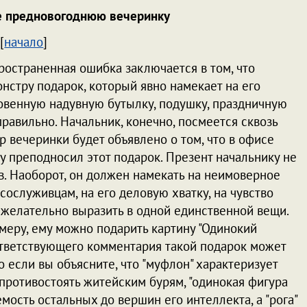
се предновогоднюю вечеринку
[
начало
]
ространенная ошибка заключается в том, что
нстру подарок, который явно намекает на его
овенную надувную бутылку, подушку, праздничную
равильно. Начальник, конечно, посмеется сквозь
ар вечеринки будет объявлено о том, что в офисе
у преподносил этот подарок. Презент начальнику не
. Наоборот, он должен намекать на неимоверное
сослуживцам, на его деловую хватку, на чувство
о желательно выразить в одной единственной вещи.
имеру, ему можно подарить картину "Одинокий
ответствующего комментария такой подарок может
 если вы объясните, что "муфлон" характеризует
 противостоять житейским бурям, "одинокая фигура
мость остальных до вершин его интеллекта, а "рога"