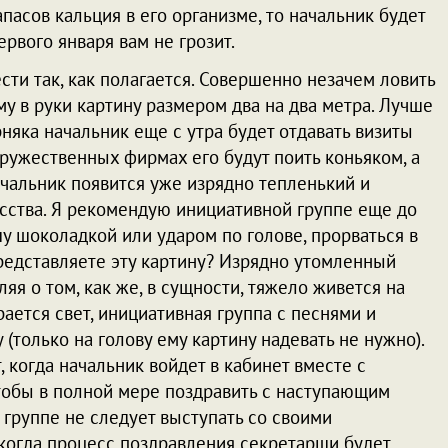
асов кальция в его организме, то начальник будет
рвого января вам не грозит.
ти так, как полагается. Совершенно незачем ловить
му в руки картину размером два на два метра. Лучше
няка начальник еще с утра будет отдавать визиты
ужественных фирмах его будут поить коньяком, а
ачальник появится уже изрядно тепленький и
сства. Я рекомендую инициативной группе еще до
у шоколадкой или ударом по голове, прорваться в
Представляете эту картину? Изрядно утомленный
яя о том, как же, в сущности, тяжело живется на
орается свет, инициативная группа с песнями и
(только на голову ему картину надевать не нужно).
 когда начальник войдет в кабинет вместе с
чтобы в полной мере поздравить с наступающим
группе не следует выступать со своими
 когда процесс поздравления секретарши будет