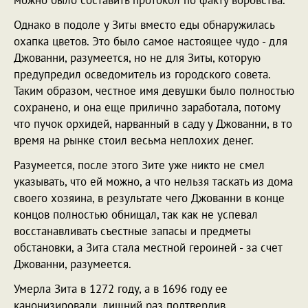
можно было составить протокол по факту воровства.
Однако в подоле у Зиты вместо еды обнаружилась
охапка цветов. Это было самое настоящее чудо - для
Джованни, разумеется, но не для Зиты, которую
предупредил осведомитель из городского совета.
Таким образом, честное имя девушки было полностью
сохранено, и она еще прилично заработала, потому
что пучок орхидей, нарванный в саду у Джованни, в то
время на рынке стоил весьма неплохих денег.
Разумеется, после этого Зите уже никто не смел
указывать, что ей можно, а что нельзя таскать из дома
своего хозяина, в результате чего Джованни в конце
концов полностью обнищал, так как не успевал
восстанавливать съестные запасы и предметы
обстановки, а Зита стала местной героиней - за счет
Джованни, разумеется.
Умерла Зита в 1272 году, а в 1696 году ее
канонизировали, лишний раз подтвердив