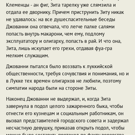
Клеменцы - ан фиг, Зита тарелку уже слямзила и
отдала ее дворнику. Причем приструнить Зиту никак
не удавалось: на все душеспасительные беседы
Джованни она отвечала, что легче палке салями
попасть внутрь макарони, чем ему, подлому
эксплуататору и олигарху, попасть в рай. И что она,
Зита, лишь искупает его грехи, отдавая фуа-гра
мелким служащим.
Джованни пытался было воззвать к луккийской
общественности, требуя сочувствия и понимания, но и
в Лукке тех времен олигархов не любили, поэтому
симпатии народа были на стороне Зиты.
Наконец Джованни не выдержал, и, когда Зита
завернула в подол целого зажаренного быка, чтобы
отнести его кузнецам и социальным работникам, он
вызвал представителей городского совета и задержал
несчастную девушку, приказав открыть подол, чтобы