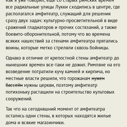
Как я уже говорил, еще со старых римских времен
все радиальные улицы Лукки сходились в центре, где
располагался амфитеатр, служащий для решения
сразу двух задач: культурно-просветительной в виде
сражений гладиаторов и прочих состязаний, а также
боевито-оборонительной, потому что во времена
всяких нашествий за стенами амфитеатра прятались
воины, которые метко стреляли сквозь бойницы.
Однако в отличие от крепостной стены амфитеатр до
нынешних времен все-таки не дожил. Римляне на его
возведение потратили кучу камней и кирпича, но
местные власти решили, что горожанам
нужен
бассейн
нужны церкви, поэтому амфитеатр
потихоньку растащили на строительство культовых
сооружений.
Так что на сегодняшний момент от амфитеатра
остались одни стены, в которых находятся жилые
дома и всякие магазинчики.