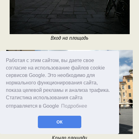
Вход на площадь
Работая с этим сайтом, вы даете свое
согласие на использование файлов cookie
сервисов Google. Это необходимо для
нормального функционирования сайта,
показа целевой рекламы и анализа трафика.
Статистика использования сайта
отправляется в Google
Подробнее
ОК
Крыло площади