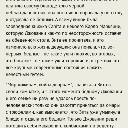
платила своему благодетелю черной
неблагодарностью: она постоянно воровала у него еду
и отдавала ее бедным. А всему виной была
зловредная книжка Capitale некоего Карло Марксини,
которую Джованни как-то по неосторожности оставил
на обеденном столе, Зита ее прочитала, и это
изменило всю жизнь девушки: она поняла, что, во-
первых, бедные - не такие уж и плохие, во-вторых,
что богатые - не такие уж и хорошие и, в-третьих, что
все крупные современные состояния нажиты
нечестным путем.
"Мир хижинам, война дворцам", - написала Зита в
своей комнатке, и с этого момента бедному Джованни
и его семье ни разу не удалось поесть по-
человечески: только они захотят приняться за омары
с трюфелями, как выясняется, что Зита уже умыкнула
блюдо и отдала его бедным. Только Джованни решит
потешить себя макарони с колбасками по рецепту