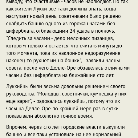
выводу, что счастливые - часов не наблюдают. Но так
как жители Лукки все-таки должны знать, когда
наступает новый день, советниками было решено
снабдить башню одного из горожан часами без
циферблата, отбивающими 24 удара в полночь.
"Следить за часами - дело мелочных пизанцев,
которым только и остается, что считать минуты до
того момента, пока их наклонное недоразумение
наконец-то рухнет им на бошки", - заявили члены
совета, после чего Делле-Оре обзавелась отличными
часами без циферблата на ближайшие сто лет.
Луккийцы были весьма довольны решением своего
руководства. "Молодцы, советнички, кумпешка у них
еще варит", - радовались луккийцы, потому что их
часы на Делле-Оре по крайней мере раз в сутки
показывали абсолютно точное время.
Впрочем, через сто лет городские власти выкупили
башню и все-таки установили на нее нормальный