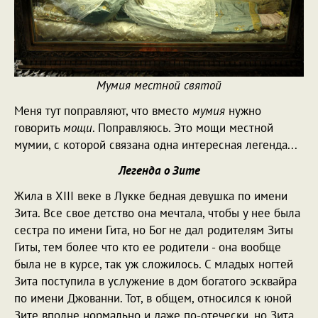
Мумия местной святой
Меня тут поправляют, что вместо
мумия
нужно
говорить
мощи
. Поправляюсь. Это мощи местной
мумии, с которой связана одна интересная легенда...
Легенда о Зите
Жила в XIII веке в Лукке бедная девушка по имени
Зита. Все свое детство она мечтала, чтобы у нее была
сестра по имени Гита, но Бог не дал родителям Зиты
Гиты, тем более что кто ее родители - она вообще
была не в курсе, так уж сложилось. С младых ногтей
Зита поступила в услужение в дом богатого эсквайра
по имени Джованни. Тот, в общем, относился к юной
Зите вполне нормально и даже по-отечески, но Зита