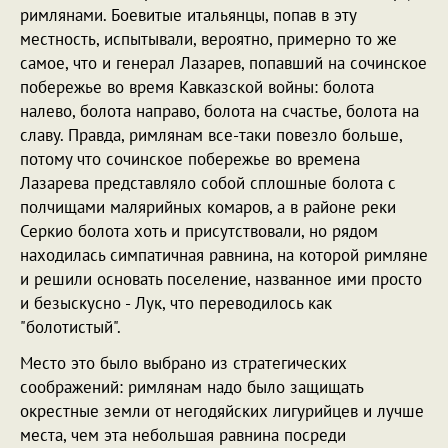
римлянами. Боевитые итальянцы, попав в эту
местность, испытывали, вероятно, примерно то же
самое, что и генерал Лазарев, попавший на сочинское
побережье во время Кавказcкой войны: болота
налево, болота направо, болота на счастье, болота на
славу. Правда, римлянам все-таки повезло больше,
потому что сочинское побережье во времена
Лазарева представляло собой сплошные болота с
полчищами малярийных комаров, а в районе реки
Серкио болота хоть и присутствовали, но рядом
находилась симпатичная равнина, на которой римляне
и решили основать поселение, названное ими просто
и безыскусно - Лук, что переводилось как
"болотистый".
Место это было выбрано из стратегических
соображений: римлянам надо было защищать
окрестные земли от негодяйских лигурийцев и лучше
места, чем эта небольшая равнина посреди