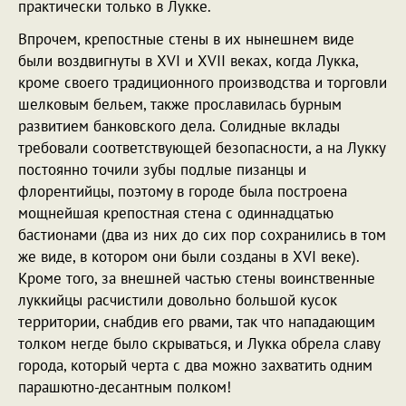
практически только в Лукке.
Впрочем, крепостные стены в их нынешнем виде
были воздвигнуты в XVI и XVII веках, когда Лукка,
кроме своего традиционного производства и торговли
шелковым бельем, также прославилась бурным
развитием банковского дела. Солидные вклады
требовали соответствующей безопасности, а на Лукку
постоянно точили зубы подлые пизанцы и
флорентийцы, поэтому в городе была построена
мощнейшая крепостная стена с одиннадцатью
бастионами (два из них до сих пор сохранились в том
же виде, в котором они были созданы в XVI веке).
Кроме того, за внешней частью стены воинственные
луккийцы расчистили довольно большой кусок
территории, снабдив его рвами, так что нападающим
толком негде было скрываться, и Лукка обрела славу
города, который черта с два можно захватить одним
парашютно-десантным полком!