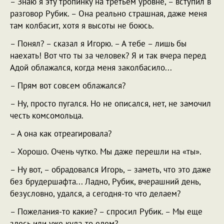
– Знаю я эту тропинку на третьем уровне, – вступил в
разговор Рубик. – Она реально страшная, даже меня
там колбасит, хотя я высоты не боюсь.
– Понял? – сказал я Игорю. – А тебе – лишь бы
наехать! Вот что ты за человек? Я и так вчера перед
Адой облажался, когда меня заколбасило...
– Прям вот совсем облажался?
– Ну, просто пугался. Но не описался, нет, не замочил
честь комсомольца.
– А она как отреагировала?
– Хорошо. Очень чутко. Мы даже перешли на «ты».
– Ну вот, – обрадовался Игорь, – заметь, что это даже
без брудершафта... Ладно, Рубик, вчерашний день,
безусловно, удался, а сегодня-то что делаем?
– Пожелания-то какие? – спросил Рубик. – Мы еще
здесь или уже куда-то едем?