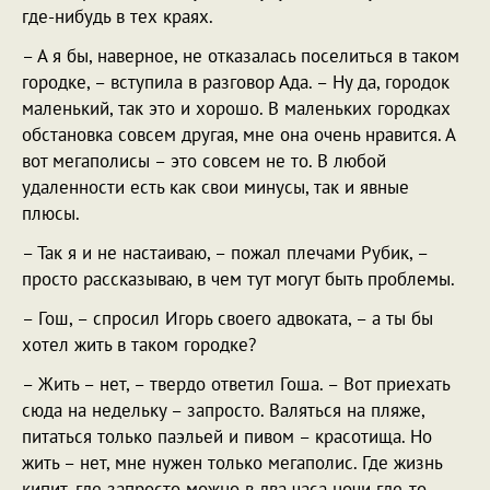
где-нибудь в тех краях.
– А я бы, наверное, не отказалась поселиться в таком
городке, – вступила в разговор Ада. – Ну да, городок
маленький, так это и хорошо. В маленьких городках
обстановка совсем другая, мне она очень нравится. А
вот мегаполисы – это совсем не то. В любой
удаленности есть как свои минусы, так и явные
плюсы.
– Так я и не настаиваю, – пожал плечами Рубик, –
просто рассказываю, в чем тут могут быть проблемы.
– Гош, – спросил Игорь своего адвоката, – а ты бы
хотел жить в таком городке?
– Жить – нет, – твердо ответил Гоша. – Вот приехать
сюда на недельку – запросто. Валяться на пляже,
питаться только паэльей и пивом – красотища. Но
жить – нет, мне нужен только мегаполис. Где жизнь
кипит, где запросто можно в два часа ночи где-то