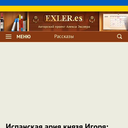
Рассказы
МЕНЮ
Испанская ария князя Игоря: