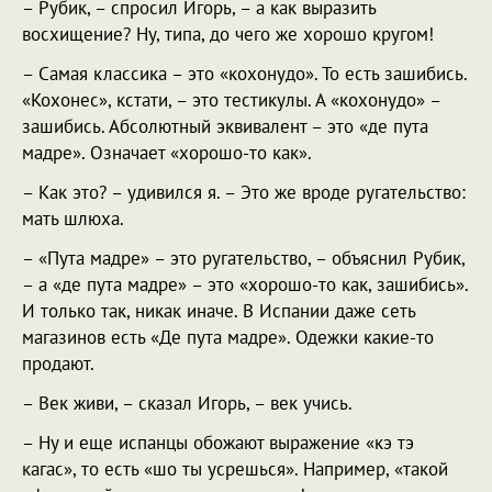
– Рубик, – спросил Игорь, – а как выразить
восхищение? Ну, типа, до чего же хорошо кругом!
– Самая классика – это «кохонудо». То есть зашибись.
«Кохонес», кстати, – это тестикулы. А «кохонудо» –
зашибись. Абсолютный эквивалент – это «де пута
мадре». Означает «хорошо-то как».
– Как это? – удивился я. – Это же вроде ругательство:
мать шлюха.
– «Пута мадре» – это ругательство, – объяснил Рубик,
– а «де пута мадре» – это «хорошо-то как, зашибись».
И только так, никак иначе. В Испании даже сеть
магазинов есть «Де пута мадре». Одежки какие-то
продают.
– Век живи, – сказал Игорь, – век учись.
– Ну и еще испанцы обожают выражение «кэ тэ
кагас», то есть «шо ты усрешься». Например, «такой