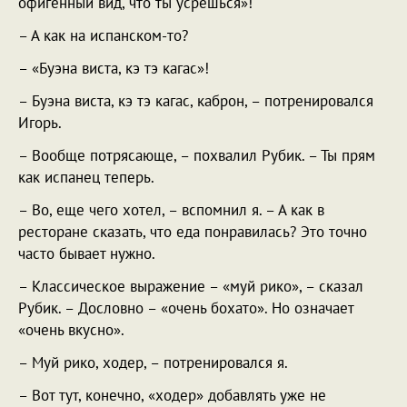
офигенный вид, что ты усрешься»!
– А как на испанском-то?
– «Буэна виста, кэ тэ кагас»!
– Буэна виста, кэ тэ кагас, каброн, – потренировался
Игорь.
– Вообще потрясающе, – похвалил Рубик. – Ты прям
как испанец теперь.
– Во, еще чего хотел, – вспомнил я. – А как в
ресторане сказать, что еда понравилась? Это точно
часто бывает нужно.
– Классическое выражение – «муй рико», – сказал
Рубик. – Дословно – «очень бохато». Но означает
«очень вкусно».
– Муй рико, ходер, – потренировался я.
– Вот тут, конечно, «ходер» добавлять уже не