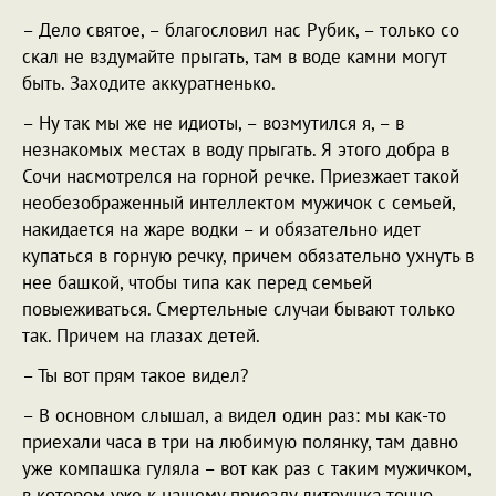
– Дело святое, – благословил нас Рубик, – только со
скал не вздумайте прыгать, там в воде камни могут
быть. Заходите аккуратненько.
– Ну так мы же не идиоты, – возмутился я, – в
незнакомых местах в воду прыгать. Я этого добра в
Сочи насмотрелся на горной речке. Приезжает такой
необезображенный интеллектом мужичок с семьей,
накидается на жаре водки – и обязательно идет
купаться в горную речку, причем обязательно ухнуть в
нее башкой, чтобы типа как перед семьей
повыеживаться. Смертельные случаи бывают только
так. Причем на глазах детей.
– Ты вот прям такое видел?
– В основном слышал, а видел один раз: мы как-то
приехали часа в три на любимую полянку, там давно
уже компашка гуляла – вот как раз с таким мужичком,
в котором уже к нашему приезду литрушка точно