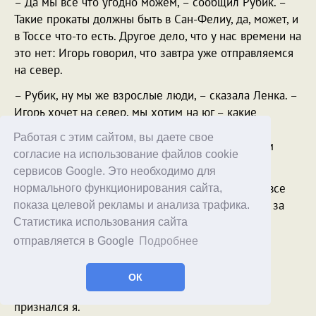
– Да мы все что угодно можем, – сообщил Рубик. –
Такие прокаты должны быть в Сан-Фелиу, да, может, и
в Тоссе что-то есть. Другое дело, что у нас времени на
это нет: Игорь говорил, что завтра уже отправляемся
на север.
– Рубик, ну мы же взрослые люди, – сказала Ленка. –
Игорь хочет на север, мы хотим на юг – какие
проблемы? Пускай сам едет на север, а мы тут
Работая с этим сайтом, вы даете свое
оттянемся. Потом его догоним. Что я там на этом
согласие на использование файлов cookie
севере не видела?
сервисов Google. Это необходимо для
– Не знаю, – признался Рубик, – я-то там почти все
нормального функционирования сайта,
видел. Но там тоже интересно и красиво. Ладно, за
показа целевой рекламы и анализа трафика.
ужином обсудим. Сейчас вы явно поддались
Статистика использования сайта
очарованию момента.
отправляется в Google
Подробнее
– Лично я очень поддалась, – призналась Ада.
ОК
– И мне этот момент хочется как-то продлить, –
признался я.