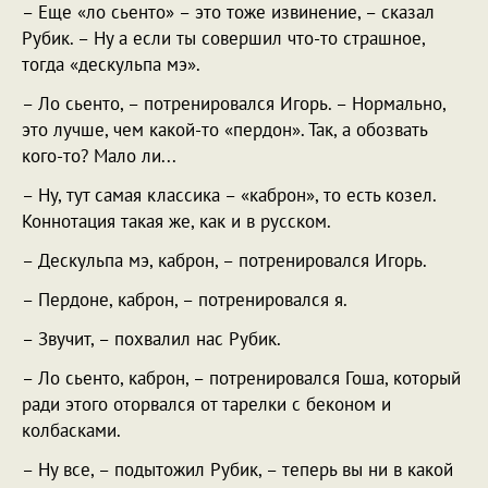
– Еще «ло сьенто» – это тоже извинение, – сказал
Рубик. – Ну а если ты совершил что-то страшное,
тогда «дескульпа мэ».
– Ло сьенто, – потренировался Игорь. – Нормально,
это лучше, чем какой-то «пердон». Так, а обозвать
кого-то? Мало ли...
– Ну, тут самая классика – «каброн», то есть козел.
Коннотация такая же, как и в русском.
– Дескульпа мэ, каброн, – потренировался Игорь.
– Пердоне, каброн, – потренировался я.
– Звучит, – похвалил нас Рубик.
– Ло сьенто, каброн, – потренировался Гоша, который
ради этого оторвался от тарелки с беконом и
колбасками.
– Ну все, – подытожил Рубик, – теперь вы ни в какой