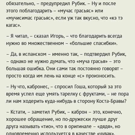
обязательно, – предупредил Рубик. – Ну и после
этого поблагодарить – «мучас грасьяс» или
«мучисимас грасьяс», если уж так вкусно, что «кэ тэ
кагас».
– Я читал, – сказал Игорь, – что благодарить всегда
нужно во множественном – «большие спасибки».
– Да, в испанском – именно так, – подтвердил Рубик,
– однако не нужно думать, что «муча грасья» – это
большая ошибка. Они сами так постоянно говорят –
просто когда им лень на конце «с» произносить.
– Ну что, кабронес, – спросил Гоша, который за это
время успел еще умять тарелку с фруктами, – не пора
ли нам ходерить куда-нибудь в сторону Коста-Бравы?
– Кстати, – заметил Рубик, – каброн – это, конечно,
хорошее обращение, но по-дружески лучше друг
друга называть «тио», что в оригинале – «дядя», но
одновременно используется в качестве «чувак»,