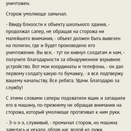
уничтожен.
Сторож умоляюще замычал.
- Ввиду близости к объекту школьного здания, -
продолжал сапер, не обращая на сторожа ни
малейшего внимания, - объект должен быть вывезен
на полигон, где и будет произведено его
уничтожение. Вы все, - тут он кивнул солдатам и нам, -
получите благодарности за обнаруженное взрывное
устройство. Вот мои координаты и телефоны, - он дал
первому солдату какую-то бумажку, - я все подтвержу
вашему начальству. Все ребята. Удачи. Благодарю за
службу!
С этими словами саперы подхватили ящик и затащили
его в машину, по-прежнему не обращая внимания на
сторожа, который умоляюще протягивал к ним руки.
- Э-э-э-э, служивый, - промычал сторож, но машина
завелась и уехала, обдав нас водой из лужи.