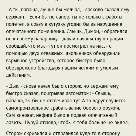
- А ты, папаша, лучше бы молчал, - ласково сказал ему
сержант. - Если бы не сапер, ты не только с работы
полетел, а сразу в кутузку угодил бы за нарушение
опечатанного помещения. Слышь, Димон, - обратился
он к своему напарнику, - давай начальству по рации
сообщай, что мы, - тут он посмотрел на нас, - с
помощью двух отважных школьников обнаружили
взрывное устройство, которое быстро было
обезврежено благодаря нашим четким и умелым
действиям.
- Дык, - снова начал было сторож, но сержант ему
быстро сказал, поигрывая автоматом: - Слышь,
папаша, ты бы не отсвечивал тут. А то вдруг случится
самопроизвольное срабатывание боевого оружия.
Сам виноват, нефига было в подвал опечатанный
лазить. Шуруй отсюда, чтобы я тебя больше не видел.
Сторож скривился и отправился куда-то в сторону