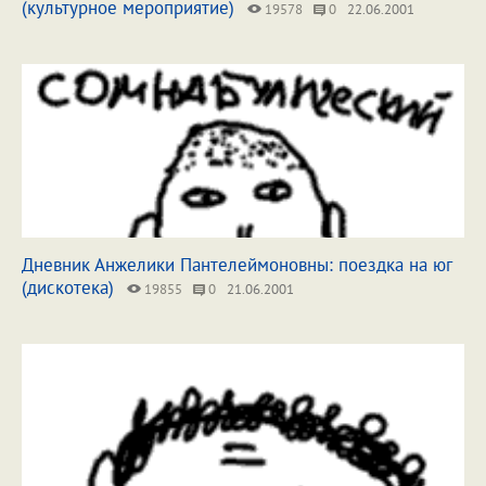
(культурное мероприятие)
19578
0
22.06.2001
Дневник Анжелики Пантелеймоновны: поездка на юг
(дискотека)
19855
0
21.06.2001