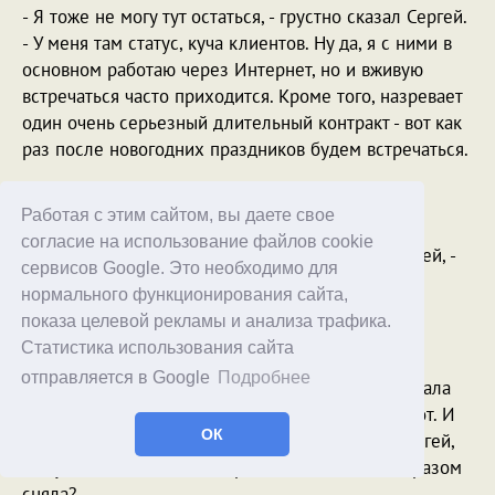
- Я тоже не могу тут остаться, - грустно сказал Сергей.
- У меня там статус, куча клиентов. Ну да, я с ними в
основном работаю через Интернет, но и вживую
встречаться часто приходится. Кроме того, назревает
один очень серьезный длительный контракт - вот как
раз после новогодних праздников будем встречаться.
- Вот видишь, - сказала Катя. - Получается, что не
судьба.
Работая с этим сайтом, вы даете свое
согласие на использование файлов cookie
- Может, - достаточно беспомощно спросил Сергей, -
сервисов Google. Это необходимо для
мы поженимся, как и они?
нормального функционирования сайта,
- И что это даст?
показа целевой рекламы и анализа трафика.
Статистика использования сайта
Сергей задумался. По любому получалось, что
отправляется в Google
Подробнее
женитьба - вовсе не панацея. Она никак не снимала
стоящие перед ними проблемы. Скорее наоборот. И
ОК
вот как это у Игоря так получилось, подумал Сергей,
что у него женитьба эти проблемы каким-то образом
сняла?