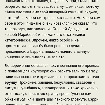
появились, вся компания, глядя на Бэрри, стала ржать.
Бэрри хотел быть на свадьбе в лучшем виде, поэтому
Миша одолжил ему свой шикарный кожаный пиджак,
который на Бэрри смотрелся как пальто. Но Бэрри сам
себе в этом пиджаке очень нравился - он сказал, что
теперь одет, как злодеи из "Харлей Дэвидсон и
ковбой Марлборо", и снимать его отказывался
категорически. Впрочем, никто особо и не
протестовал - свадьбу было решено сделать
прикольной, а Бэрри в пиджаке-пальто в данную
концепцию вписывался на все сто.
До церемонии оставался час, и компания его провела
с пользой для кругозора: они раскатывали по Вегасу,
пили шампанское и кричали в окна прохожим всякую
ерунду. Прохожие, завидев, безусловно, свадебный
лимузин, улыбались, аплодировали и тоже кричали в
ответ всякую приятную ерунду вроде "удачно вам
обжениться" или "дайте шампанского глотнуть". Бэрри
периодически напускал на себя серьезный вид,