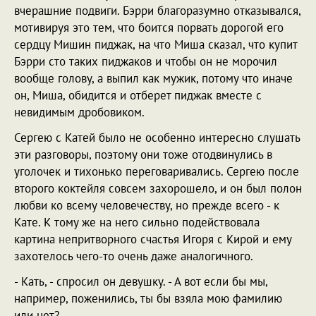
вчерашние подвиги. Бэрри благоразумно отказывался,
мотивируя это тем, что боится порвать дорогой его
сердцу Мишин пиджак, на что Миша сказал, что купит
Бэрри сто таких пиджаков и чтобы он не морочил
вообще голову, а выпил как мужик, потому что иначе
он, Миша, обидится и отберет пиджак вместе с
невидимым дробовиком.
Сергею с Катей было не особенно интересно слушать
эти разговоры, поэтому они тоже отодвинулись в
уголочек и тихонько переговаривались. Сергею после
второго коктейля совсем захорошело, и он был полон
любви ко всему человечеству, но прежде всего - к
Кате. К тому же на него сильно подействовала
картина непритворного счастья Игоря с Кирой и ему
захотелось чего-то очень даже аналогичного.
- Кать, - спросил он девушку. - А вот если бы мы,
например, поженились, ты бы взяла мою фамилию
или нет?