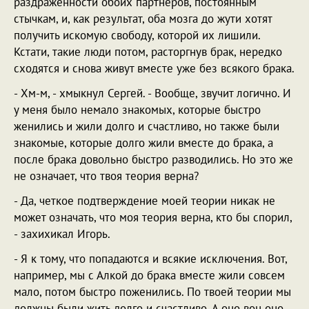
раздраженности обоих партнеров, постоянным
стычкам, и, как результат, оба мозга до жути хотят
получить искомую свободу, которой их лишили.
Кстати, такие люди потом, расторгнув брак, нередко
сходятся и снова живут вместе уже без всякого брака.
- Хм-м, - хмыкнул Сергей. - Вообще, звучит логично. И
у меня было немало знакомых, которые быстро
женились и жили долго и счастливо, но также были
знакомые, которые долго жили вместе до брака, а
после брака довольно быстро разводились. Но это же
не означает, что твоя теория верна?
- Да, четкое подтверждение моей теории никак не
может означать, что моя теория верна, кто бы спорил,
- захихикал Игорь.
- Я к тому, что попадаются и всякие исключения. Вот,
например, мы с Алкой до брака вместе жили совсем
мало, потом быстро поженились. По твоей теории мы
должны были жить долго и счастливо. А оно вон оно