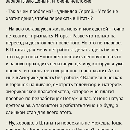
зарабатываю деньги. И очень неплохие.
- Так в чем проблема? - удивился Сергей. - У тебя не
хватит денег, чтобы переехать в Штаты?
- На всю оставшуюся жизнь меня и моих детей - точно
не хватит, - признался Игорь. - Разве что только на
переезд и десяток лет после того. Но это не главное.
В Штатах для меня нет работы: делать здесь бизнес -
это надо снова много лет положить непонятно на что
и заново проходить непаханую целину, которую я уже
прошел и с меня ее совершенно точно хватит. А что
мне в Америке делать без работы? Валяться в носках
в горошек на диване, смотреть телевизор и материть
американское правительство, которое мне платит
пособие по безработице? Нет уж, я пас. У меня натура
деятельная. А таксистом я работать точно не буду, я
слишком стар для всего этого.
- Ну, хорошо, в Штаты ты переехать не можешь. Тогда
почему бы Кире не переехать в Россию? - спросил