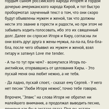
гордым сыном российского народа Игорем и гордой
дочерью американского народа Кирой, и тот быстро
пробормотал заученный текст о том, что они скоро
будут объявлены мужем и женой, так что должны
нести это звание в горести и радости, но при этом не
забывать ходить голосовать, ибо это их священный
долг. Далее он спросил Игоря и Киру, согласны ли
они взять друг друга в жены-мужья, ла-ла-ла, бла-бла-
бла, после чего объявил их мужем и женой, взял
гитару и затянул Love me tender.
- А ты-то тут при чем? - возмутился Игорь по-
английски, оторвавшись от целования Киры. - Это
пускай меня она любит нежно, а не тебя.
- Да ладно, пускай споет, - сказал ему Сергей. - У него
нет песни "Люби Игоря нежно", точно тебе говорю.
Впрочем, "Элвис" на слова Игоря не обратил ни
малейшего внимания, а продолжал выводить песню,
прикрыв как бы в экстазе глаза. Пел он, кстати,