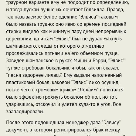
траурном варианте ему не подходит по определению,
и тогда пускай лучше их сочетает Годзилла. Правда,
так называемое белое одеяние "Элвиса" таковым
было назвать трудно: оно явно со времен последней
стирки видело как минимум пару дней непрерывных
церемоний, да и сам "Элвис" был не дурак махнуть
шампанского, следы от которого отчетливо
прослеживались пятнами на его объемном пузце.
Завидев шампанское в руках Миши и Бэрри, "Элвис"
тут же стребовал бокальчик, чтобы, как он сказал,
"песня задорнее лилась". Ему выдали наполненный
пластиковый бокал, каковой "Элвис" лихо осушил,
после чего с громовым криком "Лехаим" попытался
было эффектно грохнуть бокалом об пол, но тот,
ударившись, отскочил и улетел куда-то в угол. Все
зааплодировали.
После этого подошедшая менеджер дала "Элвису"
документ, в котором регистрировался брак между