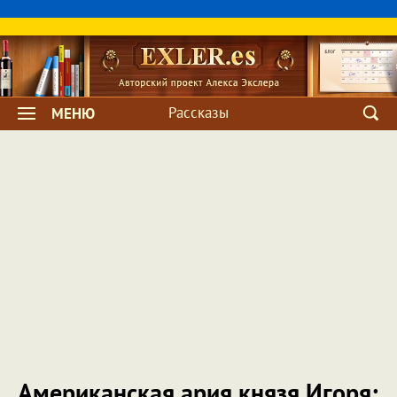
Рассказы
МЕНЮ
Американская ария князя Игоря: