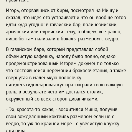
Игорь, оторвавшись от Киры, посмотрел на Мишу и
сказал, что идея его устраивает и что он вообще готов
идти куда угодно: в гавайский бар, полинезийский,
армянский или еврейский - ему, в общем, все равно,
лишь бы там наливали в бокалы размером с ведро.
В гавайском баре, который представлял собой
объемистую кафешку, народу было полно, однако
продемонстрированный Игорем документ о только
что состоявшейся церемонии бракосочетания, а также
свернутая в маленькую полосочку
пятидесятидолларовая купюра сыграли свою важную
роль, в результате чего им достался столик,
окруженный со всех сторон диванчиками.
- Эх, красота-то какая, - восхитился Миша, получив
свой вожделенный коктейль размером если не с
ведро, то уж по крайней мере - с увесистую кружку
для пива.