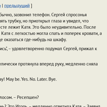
о
|
предыдущий
]
обычно, зазвонил телефон. Сергей спросонья
ять трубку, но приоткрыл глаза и увидел, что
есте лежит Катя. Это было неудивительно. После
Катя с легкостью могла спать и поперек кровати, а
е оказаться где-нибудь на шкафу.
ись", – удовлетворенно подумал Сергей, прижал к
лически протянула вперед руку, медленно сняла
y! May be. Yes. No. Later. Bye.
олосом. – Ресепшен?
ь? Это Игорь, – медленно ответила Катя. – Заявил,