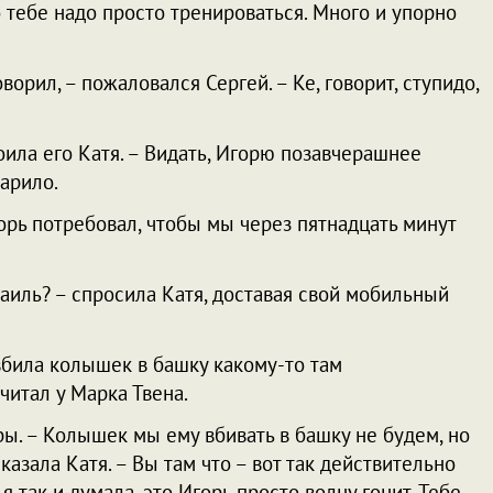
Но тебе надо просто тренироваться. Много и упорно
ворил, – пожаловался Сергей. – Ке, говорит, ступидо,
оила его Катя. – Видать, Игорю позавчерашнее
дарило.
горь потребовал, чтобы мы через пятнадцать минут
иль? – спросила Катя, доставая свой мобильный
вбила колышек в башку какому-то там
читал у Марка Твена.
иры. – Колышек мы ему вбивать в башку не будем, но
сказала Катя. – Вы там что – вот так действительно
 я так и думала, это Игорь просто волну гонит. Тебе