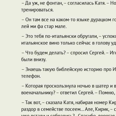
– Да уж, не фонтан, – согласилась Катя. – 
тренироваться.
– Он там все на каком-то языке дурацком го
лей ми фа стар мале.
– Это тебя по-итальянски обругали, – успок
итальянское вино только сейчас в голову у
– Что будем делать? – спросил Сергей. – И
были внизу.
– Знаешь такую библейскую историю про Иа
телефон.
– Которая проскользнула ночью в шатер и 
военачальнику? – ответил Сергей. – Помню, 
– Так вот, – сказала Катя, набирая номер К
раздор в семействе посеем... Але, Кирик, – 
уже встали и собрались?.. Спасибо, дорогая,