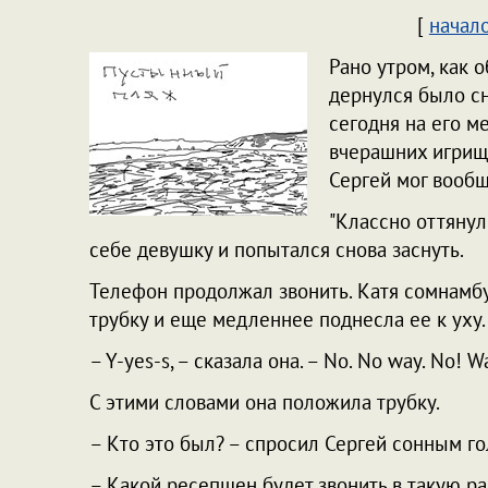
[
начал
Рано утром, как 
дернулся было сн
сегодня на его м
вчерашних игрищ 
Сергей мог вообщ
"Классно оттянул
себе девушку и попытался снова заснуть.
Телефон продолжал звонить. Катя сомнамбу
трубку и еще медленнее поднесла ее к уху.
– Y-yes-s, – сказала она. – No. No way. No! Wa
С этими словами она положила трубку.
– Кто это был? – спросил Сергей сонным г
– Какой ресепшен будет звонить в такую ран