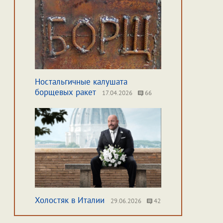
Ностальгичные калушата
борщевых ракет
17.04.2026
66
Холостяк в Италии
29.06.2026
42