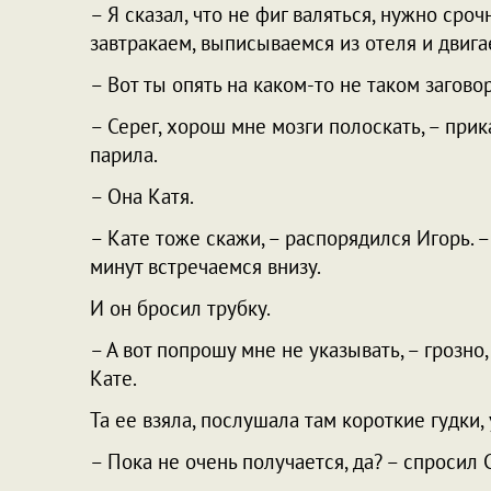
– Я сказал, что не фиг валяться, нужно сроч
завтракаем, выписываемся из отеля и двигае
– Вот ты опять на каком-то не таком загово
– Серег, хорош мне мозги полоскать, – прик
парила.
– Она Катя.
– Кате тоже скажи, – распорядился Игорь. –
минут встречаемся внизу.
И он бросил трубку.
– А вот попрошу мне не указывать, – грозно,
Кате.
Та ее взяла, послушала там короткие гудки,
– Пока не очень получается, да? – спросил 