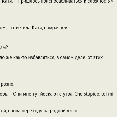
а Катя. – Пришлось приспосабливаться к сложностям
ом, – ответила Катя, помрачнев.
сам?
до же как-то избавляться, в самом деле, от этих
грозно.
ь. – Они мне тут йескают с утра. Che stupido, lei mi
гей, снова переходя на родной язык.