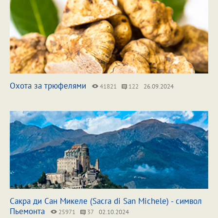
Охота за трюфелями
41821
122
26.09.2024
Сакра ди Сан Микеле (Sacra di San Michele) - символ
Пьемонта
25971
37
02.10.2024