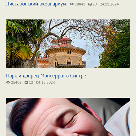
Лиссабонский океанариум
28841
29
24.11.2024
Парк и дворец Монсеррат в Синтре
25409
12
04.12.2024