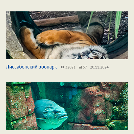
Лиссабонский зоопарк
32021
57
20.11.2024