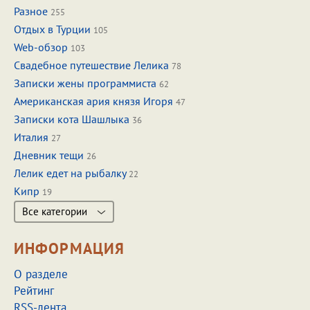
Разное
255
Отдых в Турции
105
Web-обзор
103
Свадебное путешествие Лелика
78
Записки жены программиста
62
Американская ария князя Игоря
47
Записки кота Шашлыка
36
Италия
27
Дневник тещи
26
Лелик едет на рыбалку
22
Кипр
19
Все категории
ИНФОРМАЦИЯ
О разделе
Рейтинг
RSS-лента