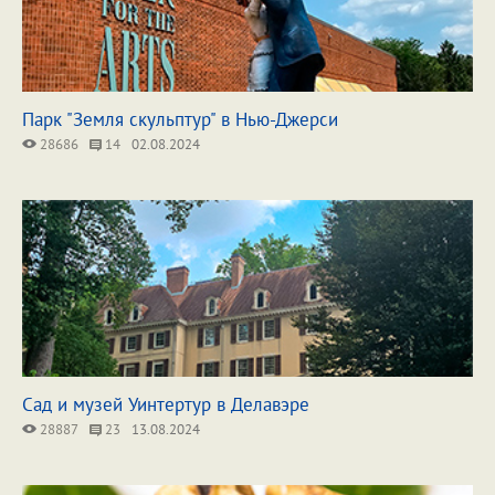
Парк "Земля скульптур" в Нью-Джерси
28686
14
02.08.2024
Сад и музей Уинтертур в Делавэре
28887
23
13.08.2024