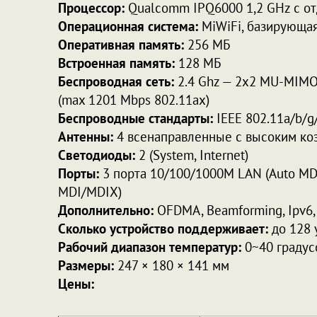
Процессор:
Qualcomm IPQ6000 1,2 GHz с о
Операционная система:
MiWiFi, базирующа
Оперативная память:
256 МБ
Встроенная память:
128 МБ
Беспроводная сеть:
2.4 Ghz — 2х2 MU-MIMO
(max 1201 Mbps 802.11ax)
Беспроводные стандарты:
IEEE 802.11a/b/g/
Антенны:
4 всенаправленные с высоким ко
Светодиоды:
2 (System, Internet)
Порты:
3 порта 10/100/1000M LAN (Auto MD
MDI/MDIX)
Дополнительно:
OFDMA, Beamforming, Ipv6,
Сколько устройство поддерживает:
до 128 
Рабочий диапазон температур:
0~40 градус
Размеры:
247 × 180 × 141 мм
Цены: