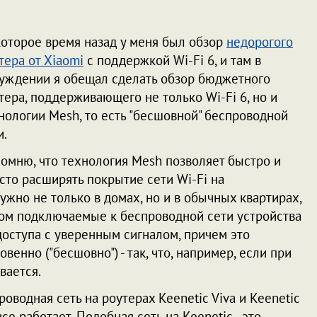
оторое время назад у меня был обзор
недорогого
тера от Xiaomi
с поддержкой Wi-Fi 6, и там в
уждении я обещал сделать обзор бюджетного
тера, поддерживающего не только Wi-Fi 6, но и
нологии Mesh, то есть "бесшовной" беспроводной
и.
омню, что технология Mesh позволяет быстро и
сто расширять покрытие сети Wi-Fi на
ужно не только в домах, но и в обычных квартирах,
этом подключаемые к беспроводной сети устройства
оступа с уверенным сигналом, причем это
енно ("бесшовно") - так, что, например, если при
ывается.
оводная сеть на роутерах Keenetic Viva и Keenetic
 все работает. Подобная сеть на Keenetic - это