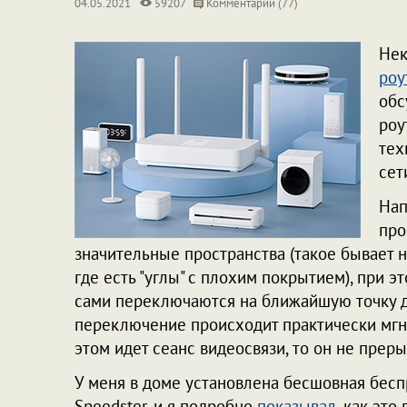
04.05.2021
59207
Комментарии (77)
Нек
роу
обс
роу
тех
сет
Нап
про
значительные пространства (такое бывает н
где есть "углы" с плохим покрытием), при 
сами переключаются на ближайшую точку д
переключение происходит практически мгнов
этом идет сеанс видеосвязи, то он не прер
У меня в доме установлена бесшовная беспр
Speedster, и я подробно
показывал
, как это