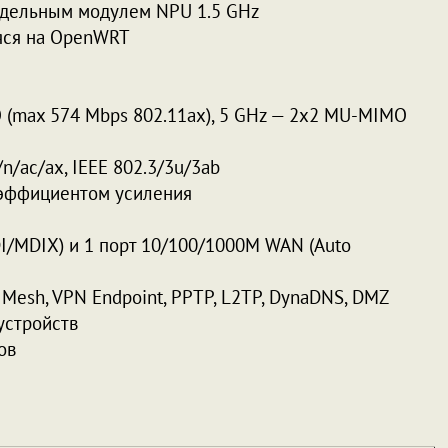
тдельным модулем NPU 1.5 GHz
яся на OpenWRT
 (max 574 Mbps 802.11ax), 5 GHz — 2х2 MU-MIMO
n/ac/ax, IEEE 802.3/3u/3ab
эффициентом усиления
I/MDIX) и 1 порт 10/100/1000M WAN (Auto
 Mesh,
VPN Endpoint, PPTP, L2TP, DynaDNS, DMZ
устройств
ов