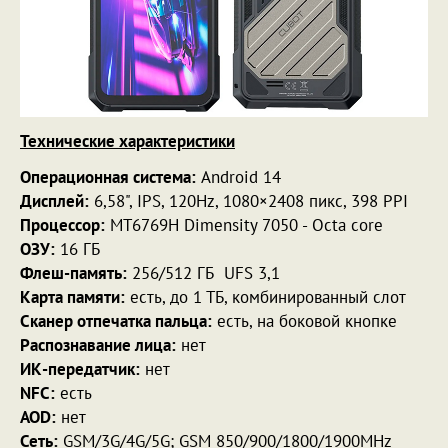
Технические характеристики
Операционная система:
Android 14
Дисплей:
6,58", IPS, 120Hz, 1080×2408 пикс, 398 PPI
Процессор:
MT6769H Dimensity 7050 - Octa core
ОЗУ:
16 ГБ
Флеш-память:
256/512 ГБ UFS 3,1
Карта памяти:
есть, до 1 ТБ, комбинированный слот
Сканер отпечатка пальца:
есть, на боковой кнопке
Распознавание лица:
нет
ИК-передатчик:
нет
NFC:
есть
AOD:
нет
Сеть:
GSM/3G/4G/5G; GSM 850/900/1800/1900MHz