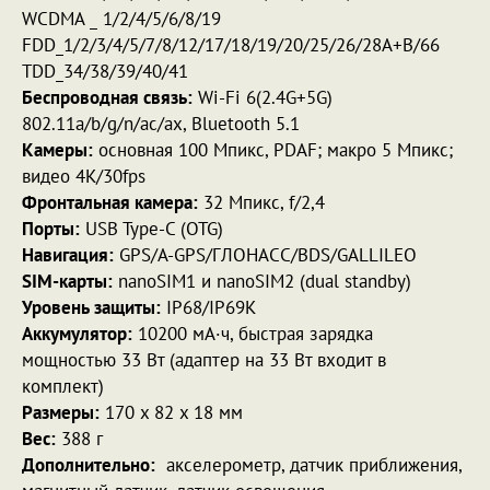
WCDMA _ 1/2/4/5/6/8/19
FDD_1/2/3/4/5/7/8/12/17/18/19/20/25/26/28A+B/66
TDD_34/38/39/40/41
Беспроводная связь:
Wi-Fi 6(2.4G+5G)
802.11a/b/g/n/ac/ax, Bluetooth 5.1
Камеры:
основная 100 Мпикс, PDAF; макро 5 Мпикс;
видео 4К/30fps
Фронтальная камера:
32 Мпикс, f/2,4
Порты:
USB Type-C (OTG)
Навигация:
GPS/A-GPS/ГЛОНАСС/BDS/GALLILEO
SIM-карты:
nanoSIM1 и nanoSIM2 (dual standby)
Уровень защиты:
IP68/IP69K
Аккумулятор:
10200 мА·ч, быстрая зарядка
мощностью 33 Вт (адаптер на 33 Вт входит в
комплект)
Размеры:
170 x 82 x 18 мм
Вес:
388 г
Дополнительно:
акселерометр, датчик приближения,