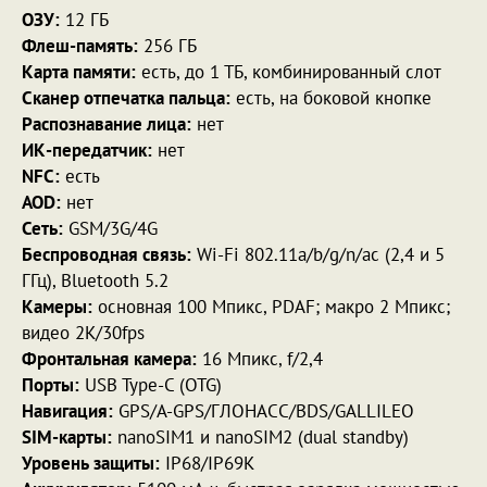
ОЗУ:
12 ГБ
Флеш-память:
256 ГБ
Карта памяти:
есть, до 1 ТБ, комбинированный слот
Сканер отпечатка пальца:
есть, на боковой кнопке
Распознавание лица:
нет
ИК-передатчик:
нет
NFC:
есть
AOD:
нет
Сеть:
GSM/3G/4G
Беспроводная связь:
Wi-Fi 802.11a/b/g/n/ac (2,4 и 5
ГГц), Bluetooth 5.2
Камеры:
основная 100 Мпикс, PDAF; макро 2 Мпикс;
видео 2К/30fps
Фронтальная камера:
16 Мпикс, f/2,4
Порты:
USB Type-C (OTG)
Навигация:
GPS/A-GPS/ГЛОНАСС/BDS/GALLILEO
SIM-карты:
nanoSIM1 и nanoSIM2 (dual standby)
Уровень защиты:
IP68/IP69K