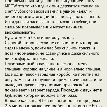
Проблема с такой ушной конфигурацией как у
MPOW это то что в ушах они держаться только за
счёт глубокого засовывания в ушной канал, и
ничего кроме этого (ни finа, ни заушного зацепа).
И тогда если засовывать как можно глубже, при
сильном потовыделении может начинать
выскальзывать..
Ну, это может быть индивидуально...
С другой стороны если не сильно потеть то вроде
сидят надежно, почти час без сильной тряски и
пота - нормально, не сдвинулись и даже сильного
дискомфорта не вызвали.
Плюс заметный в качестве телефона - меня
слышали хорошо на улице и я нормально слышал.
Ещё один плюс - зарядная коробочка приятна на
ощупь, магнита (наушники примагничиваются и не
выпадают даже вверх ногами при тряске) и
показывает матереет заряда. Последних двух нет в
JayBirdде который дороже в три раза..
В плане качества BT - в целом хорошо в пределах
2-3 метров (больше неопробованный ибо не было