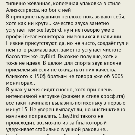
типично жёванная, копеечная упаковка в стиле
Алиэкспресса, но бог с ней
В принципе наушники неплохо показывают себя,
хотя как ни крути.. качество звука заметно
уступает тем же JayBird, ну и не говорю уже о
профи in-ear мониторах. имеющихся в наличии
Низкие присутствуют, да, но не чисто, создаёт гул и
немного размазывает, заметно уступает чистоте
басов тем же JayBird. Высокие получше, хоть и
тоже не идеал. В целом для спорта звук вполне
приемлемый если не ожидать от них качества
близкого к 150$ братьям не говоря уже об 500$
мониторах..
В ушах у меня сидят сносно, хотя при очень
интенсивной нагрузке (скажем в стиле кросфита)
все таки начинают вылазить потихоньку в первые
минут 15. Не уверен выпадут ли, но инстинктивно
начинаю поправлять. С JayBird такого не
происходит, возможно из за finа который
удерживает стабильно в ушной раковине..