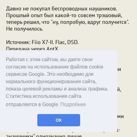
Давно не покупал беспроводных наушников.
Прошлый опыт был какой-то совсем трэшовый,
теперь решил, что "ну, попробую, вдруг получится".
Не получилось.
Источник: Fiio X7-II. Flac, DSD.
Передача через AptX
Работая с этим сайтом, вы даете свое
- Сидят в ухе ОК.
согласие на использование файлов cookie
- Уровень звука недостаточный, в самолете или
сервисов Google. Это необходимо для
метро точно не хватит.
- Качество звука посредственное, басов нет
нормального функционирования сайта,
- Лаги в передаче сигнала от кармана до ушей,
показа целевой рекламы и анализа трафика.
постоянно вздрагиваешь от этого, никакого
Статистика использования сайта
удовольствия от прослушивания
отправляется в Google
Подробнее
Оставляю опыты с беспроводными наушниками
ОК
до лучших времен.
Пока "хороший источник->усилитель->провод-
>наушники" однозначно лучше.