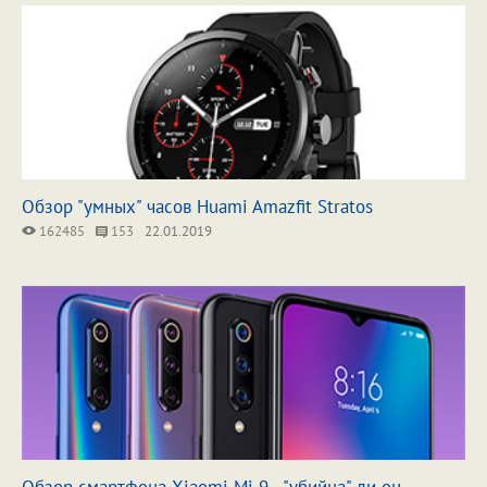
Обзор "умных" часов Huami Amazfit Stratos
162485
153
22.01.2019