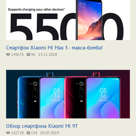
Смартфон Xiaomi Mi Max 3 - макси-бомба!
149678
96
13.11.2018
Обзор смартфона Xiaomi Mi 9T
142728
138
03.07.2019