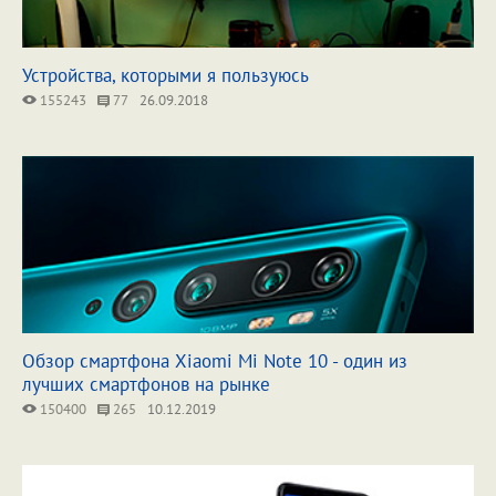
Устройства, которыми я пользуюсь
155243
77
26.09.2018
Обзор смартфона Xiaomi Mi Note 10 - один из
лучших смартфонов на рынке
150400
265
10.12.2019