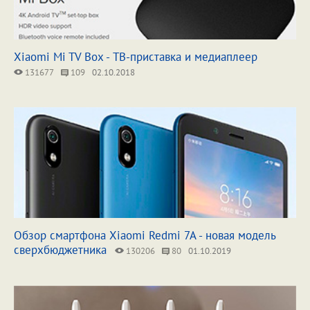
Xiaomi Mi TV Box - ТВ-приставка и медиаплеер
131677
109
02.10.2018
Обзор смартфона Xiaomi Redmi 7A - новая модель
сверхбюджетника
130206
80
01.10.2019