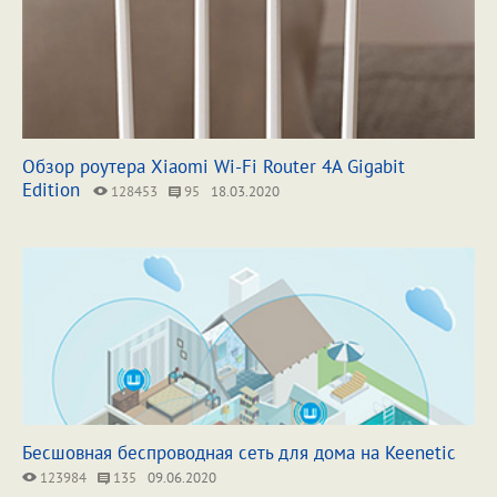
Обзор роутера Xiaomi Wi-Fi Router 4A Gigabit
Edition
128453
95
18.03.2020
Бесшовная беспроводная сеть для дома на Keenetic
123984
135
09.06.2020