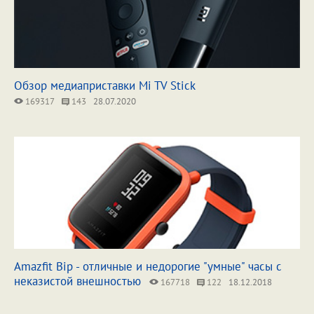
Обзор медиаприставки Mi TV Stick
169317
143
28.07.2020
Amazfit Bip - отличные и недорогие "умные" часы с
неказистой внешностью
167718
122
18.12.2018