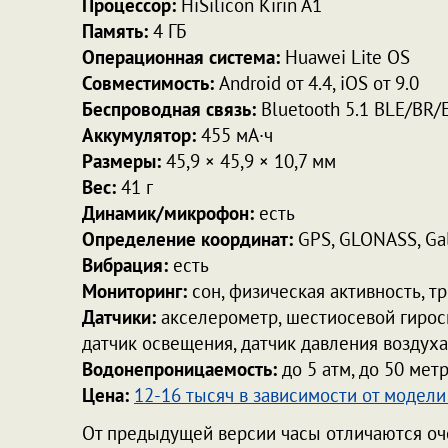
Процессор:
HiSilicon Kirin A1
Память:
4 ГБ
Операционная система:
Huawei Lite OS
Совместимость:
Android от 4.4, iOS от 9.0
Беспроводная связь:
Bluetooth 5.1 BLE/BR/
Аккумулятор:
455 мА·ч
Размеры:
45,9 × 45,9 × 10,7 мм
Вес:
41 г
Динамик/микрофон:
есть
Определение координат:
GPS, GLONASS, Gal
Вибрация:
есть
Мониторинг:
сон, физическая активность, т
Датчики:
акселерометр, шестиосевой гироск
датчик освещения, датчик давления воздуха
Водонепроницаемость:
до 5 атм, до 50 мет
Цена:
12-16 тысяч в зависимости от модели
От предыдущей версии часы отличаются оче