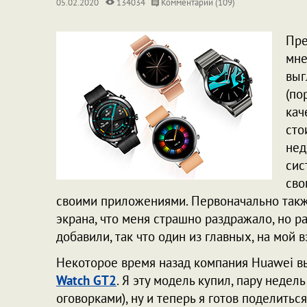
05.02.2020
134034
Комментарии (109)
Пре
мне
выг
(по
кач
сто
нед
сис
сво
своими приложениями. Первоначально такж
экрана, что меня страшно раздражало, но 
добавили, так что один из главных, на мой в
Некоторое время назад компания Huawei в
Watch GT2
. Я эту модель купил, пару недел
оговорками), ну и теперь я готов поделить