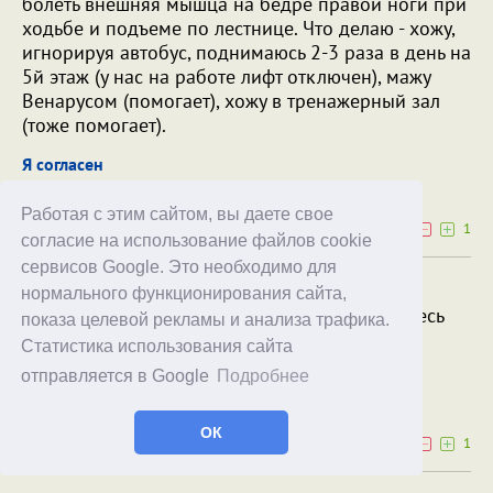
болеть внешняя мышца на бедре правой ноги при
ходьбе и подъеме по лестнице. Что делаю - хожу,
игнорируя автобус, поднимаюсь 2-3 раза в день на
5й этаж (у нас на работе лифт отключен), мажу
Венарусом (помогает), хожу в тренажерный зал
(тоже помогает).
Я согласен
05.02.26
09:13
Работая с этим сайтом, вы даете свое
1
1
согласие на использование файлов cookie
сервисов Google. Это необходимо для
Отлично! От каких еще болезней вам
нормального функционирования сайта,
помогает активная ходьба? Огласите весь
показа целевой рекламы и анализа трафика.
список, пожалуйста! 😄
Статистика использования сайта
отправляется в Google
Подробнее
Рекорд Надоев
Я согласен
05.02.26
09:29
ОК
1
1