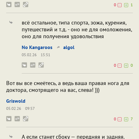
0
1
всё остальное, типа спорта, зожа, курения,
путешествий и т.д. - оно не для омоложения,
оно для получения удовольствия
No Kangaroos
algol
05.02.26
15:51
0
0
Вот вы все смеётесь, а ведь ваша правая нога для
доктора, смотрящего на вас, слева! )))
Griswold
05.02.26
09:57
0
7
А если станет сбоку — передняя и задняя.