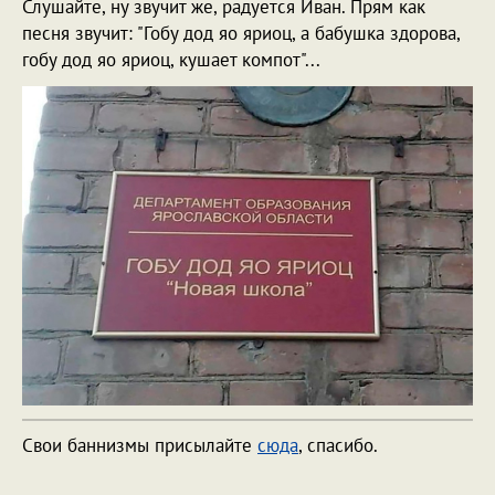
Слушайте, ну звучит же, радуется Иван. Прям как
песня звучит: "Гобу дод яо яриоц, а бабушка здорова,
гобу дод яо яриоц, кушает компот"...
Свои баннизмы присылайте
сюда
, спасибо.