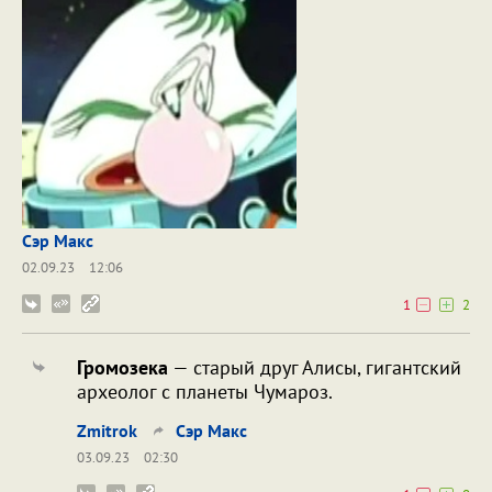
Сэр Макс
02.09.23
12:06
1
2
Громозека
— старый друг Алисы, гигантский
археолог с планеты Чумароз.
Zmitrok
Сэр Макс
03.09.23
02:30