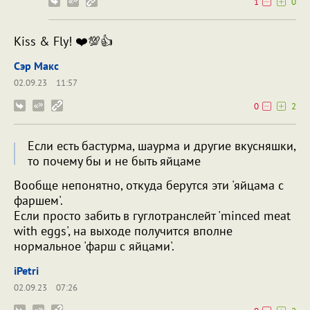
1
0
Kiss & Fly! ❤️💯👍
Сэр Макс
02.09.23
11:57
0
2
Если есть бастурма, шаурма и другие вкусняшки,
то почему бы и не быть яйцаме
Вообще непонятно, откуда берутся эти 'яйцама с
фаршем'.
Если просто забить в гуглотранслейт 'minced meat
with eggs', на выходе получится вполне
нормальное 'фарш с яйцами'.
iPetri
02.09.23
07:26