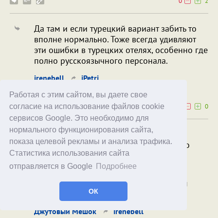
0
2
Да там и если турецкий вариант забить то
вполне нормально. Тоже всегда удивляют
эти ошибки в турецких отелях, особенно где
полно русскоязычного персонала.
irenebell
iPetri
02.09.23
08:51
Работая с этим сайтом, вы даете свое
0
0
согласие на использование файлов cookie
сервисов Google. Это необходимо для
нормального функционирования сайта,
Тоже всегда удивляют эти ошибки в
показа целевой рекламы и анализа трафика.
турецких отелях, особенно где полно
Статистика использования сайта
русскоязычного персонала.
отправляется в Google
Подробнее
Запланированная развлекуха для
отдыхающих, не одним же аниматорам
ОК
вывозить...
Джутовый Мешок
irenebell