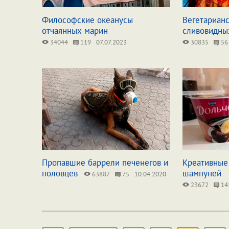
Философские океанусы
Вегетариан
отчаянных марин
сливовидны
34044
119
07.07.2023
30835
56
Пропавшие баррели печенегов и
Креативные
половцев
шампуней
63887
75
10.04.2020
23672
14