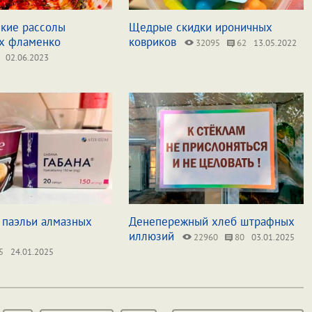
ские рассолы
Щедрые скидки ироничных
х фламенко
ковриков
32095
62
13.05.2022
02.06.2023
 паэльи алмазных
Денепережный хлеб штрафных
иллюзий
22960
80
03.01.2025
5
24.01.2025