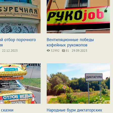
ый отбор порочного
Вентиляционные победы
ия
кофейных рукожопов
22.12.2023
32992
81
29.09.2023
 сказки
Народные бури диктаторских