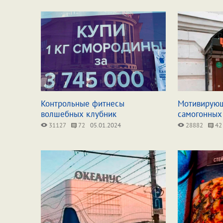
Контрольные фитнесы
Мотивирующ
волшебных клубник
самогонных
31127
72
05.01.2024
28882
42