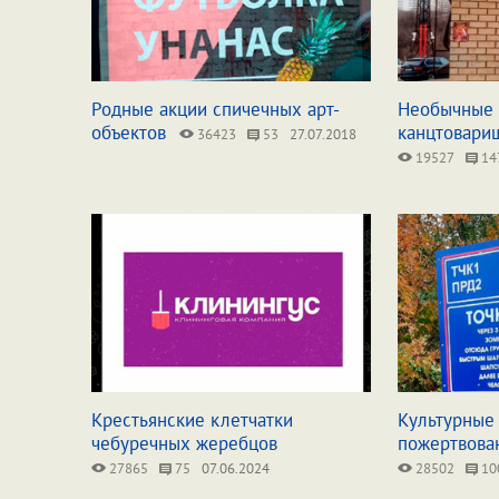
Родные акции спичечных арт-
Необычные 
объектов
канцтовари
36423
53
27.07.2018
19527
14
Крестьянские клетчатки
Культурные
чебуречных жеребцов
пожертвова
27865
75
07.06.2024
28502
10