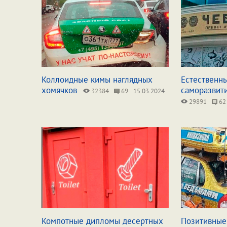
Коллоидные кимы наглядных
Естественн
хомячков
саморазвит
32384
69
15.03.2024
29891
62
Компотные дипломы десертных
Позитивные