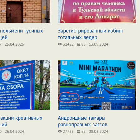
пельмени гусиных
Зарегистрированный избинг
щей
тотальных ведер
7
25.04.2025
32422
85
13.09.2024
 акции креативных
Андроидные тамары
ний
равноправных загсов
0
26.04.2024
27735
58
08.03.2024