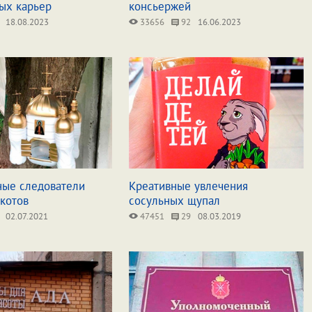
ых карьер
консьержей
18.08.2023
33656
92
16.06.2023
ые следователи
Креативные увлечения
котов
сосульных щупал
02.07.2021
47451
29
08.03.2019