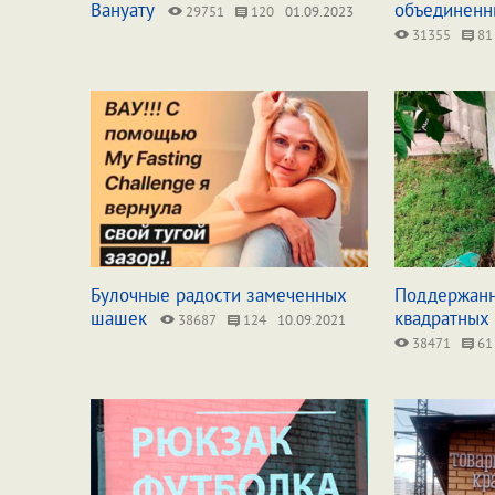
Вануату
объединенн
29751
120
01.09.2023
31355
81
Булочные радости замеченных
Поддержанн
шашек
квадратных 
38687
124
10.09.2021
38471
61