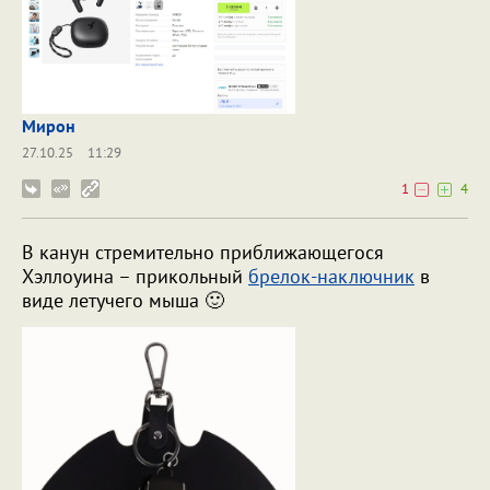
Мирон
27.10.25
11:29
1
4
В канун стремительно приближающегося
Хэллоуина – прикольный
брелок-наключник
в
виде летучего мыша 🙂