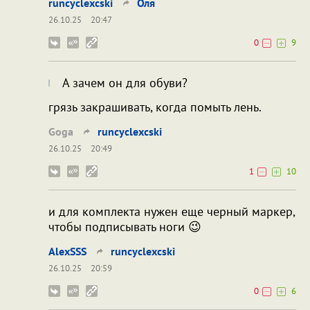
runcyclexcski
Оля
26.10.25
20:47
0
9
А зачем он для обуви?
грязь закрашивать, когда помыть лень.
Goga
runcyclexcski
26.10.25
20:49
1
10
и для комплекта нужен еще черный маркер,
чтобы подписывать ноги 😉
AlexSSS
runcyclexcski
26.10.25
20:59
0
6