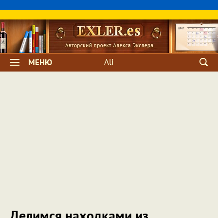
Ali
МЕНЮ
Делимся находками из