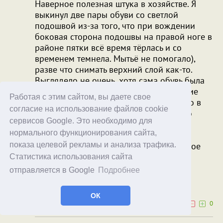
Наверное полезная штука в хозяйстве. Я
выкинул две пары обуви со светлой
подошвой из-за того, что при вождении
боковая сторона подошвы на правой ноге в
районе пятки всё время тёрлась и со
временем темнела. Мытьё не помогало),
разве что снимать верхний слой как-то.
Выглядело не очень, хотя сама обувь была
почти как новая. С тех пор зарёкся такие
Работая с этим сайтом, вы даете свое
брать). С маркерами вижу проблему, что в
согласие на использование файлов cookie
тон действительно попасть нужно, а это
сервисов Google. Это необходимо для
может быть сложновато - изначально
нормального функционирования сайта,
бывают бежевые, и со временем цвет
меняется. В общем, практичнее наверное
показа целевой рекламы и анализа трафика.
выбирать другую обувь).
Статистика использования сайта
отправляется в Google
Подробнее
solus
Оля
28.10.25
06:14
ОК
0
0