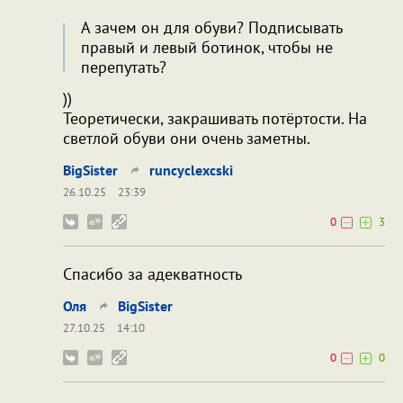
А зачем он для обуви? Подписывать
правый и левый ботинок, чтобы не
перепутать?
))
Теоретически, закрашивать потёртости. На
светлой обуви они очень заметны.
BigSister
runcyclexcski
26.10.25
23:39
0
3
Спасибо за адекватность
Оля
BigSister
27.10.25
14:10
0
0