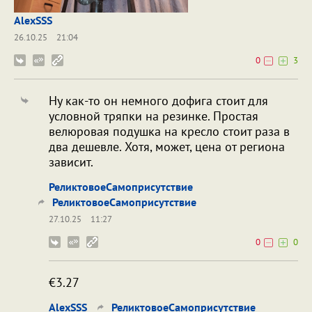
AlexSSS
26.10.25
21:04
0
3
Ну как-то он немного дофига стоит для
условной тряпки на резинке. Простая
велюровая подушка на кресло стоит раза в
два дешевле. Хотя, может, цена от региона
зависит.
РеликтовоеСамоприсутствие
РеликтовоеСамоприсутствие
27.10.25
11:27
0
0
€3.27
AlexSSS
РеликтовоеСамоприсутствие