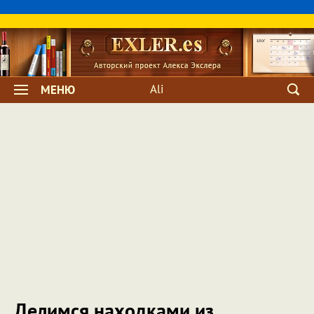
Ali
МЕНЮ
Делимся находками из