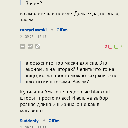
Зачем?
в самолете или поезде. Дома -- да, не знаю,
зачем.
runcyclexcski
OlDm
21.09.25
18:18
0
7
а объясните про маски для сна. Это
экономия на шторах? Лепить что-то на
лицо, когда просто можно закрыть окно
плотными шторами. Зачем?
Купила на Амазоне недорогие blackout
шторы - просто класс! И есть на выбор
разная длина и ширина, а не как в
магазинах.
Suddenly
OlDm
21.09.25
18:33