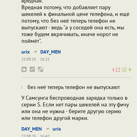
вредная.
Вредная потому, что добавляет пару
шекелей к финальной цене телефона, и ещё
потому, что без неё теперь телефон не
выпускают - ведь "а у соседей она есть, мы
тоже будем вкрячивать, иначе норот не
поймёт".
urix
DAY_MEN
22.09.25
16:21
1
0
без неё теперь телефон не выпускают
У Самсунга беспроводная зарядка только в
серии S. Если нет пары шекелей на эту фичу
или она не нужна - берите другую серию
или телефон другой марки.
DAY_MEN
urix
22.09.25
16:42