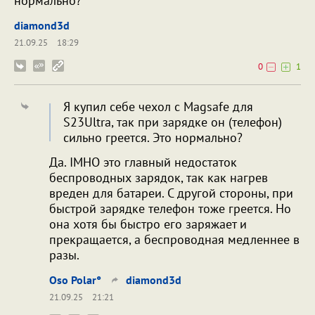
нормально?
diamond3d
21.09.25
18:29
0
1
Я купил себе чехол с Magsafe для
S23Ultra, так при зарядке он (телефон)
сильно греется. Это нормально?
Да. IMHO это главный недостаток
беспроводных зарядок, так как нагрев
вреден для батареи. С другой стороны, при
быстрой зарядке телефон тоже греется. Но
она хотя бы быстро его заряжает и
прекращается, а беспроводная медленнее в
разы.
Oso Polar°
diamond3d
21.09.25
21:21