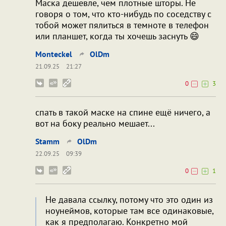
Маска дешевле, чем плотные шторы. Не
говоря о том, что кто-нибудь по соседству с
тобой может пялиться в темноте в телефон
или планшет, когда ты хочешь заснуть 😄
Monteckel
OlDm
21.09.25
21:27
0
3
спать в такой маске на спине ещё ничего, а
вот на боку реально мешает...
Stamm
OlDm
22.09.25
09:39
0
1
Не давала ссылку, потому что это один из
ноунеймов, которые там все одинаковые,
как я предполагаю. Конкретно мой