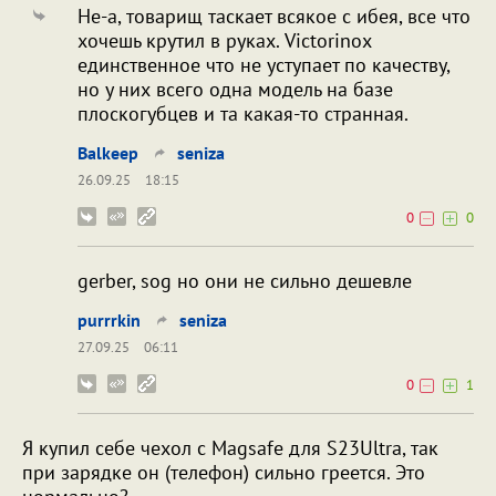
Не-а, товарищ таскает всякое с ибея, все что
хочешь крутил в руках. Victorinox
единственное что не уступает по качеству,
но у них всего одна модель на базе
плоскогубцев и та какая-то странная.
Balkeep
seniza
26.09.25
18:15
0
0
gerber, sog но они не сильно дешевле
purrrkin
seniza
27.09.25
06:11
0
1
Я купил себе чехол с Magsafe для S23Ultra, так
при зарядке он (телефон) сильно греется. Это