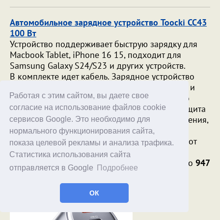
Автомобильное зарядное устройство Toocki CC43
100 Вт
Устройство поддерживает быструю зарядку для
Macbook Tablet, iPhone 16 15, подходит для
Samsung Galaxy S24/S23 и других устройств.
В комплекте идет кабель. Зарядное устройство
автоматически определяет источник питания и
Работая с этим сайтом, вы даете свое
регулирует напряжение/ток для максимально
согласие на использование файлов cookie
безопасной зарядки. Встроенные защиты: защита
от перегрузки по току, защита от перенапряжения,
сервисов Google. Это необходимо для
защита от перегрева, защита от перегрузки,
нормального функционирования сайта,
защита от пониженного напряжения, защита от
показа целевой рекламы и анализа трафика.
короткого замыкания.
Статистика использования сайта
Промокод -
FLZ9GGSKLMY4
скидывает цену до
947
отправляется в Google
Подробнее
руб.
ОК