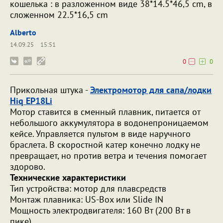
кошелька : в разложенном виде 38*14.5*46,5 cm, в
сложенном 22.5*16,5 cm
Alberto
14.09.25
15:51
0
0
Прикольная штука -
Электромотор для сапа/лодки
Hiq EP18Li
Мотор ставится в сменный плавник, питается от
небольшого аккумулятора в водонепроницаемом
кейсе. Управляется пультом в виде наручного
браслета. В скоростной катер конечно лодку не
превращает, но против ветра и течения помогает
здорово.
Технические характеристики
Тип устройства: мотор для плавсредств
Монтаж плавника: US-Box или Slide IN
Мощность электродвигателя: 160 Вт (200 Вт в
пике)