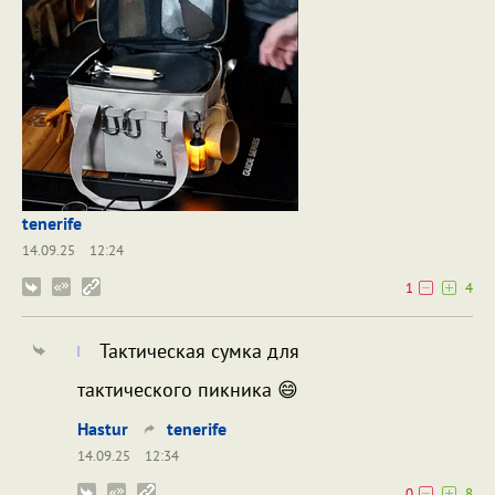
tenerife
14.09.25
12:24
1
4
Тактическая сумка для
тактического пикника 😄
Hastur
tenerife
14.09.25
12:34
0
8