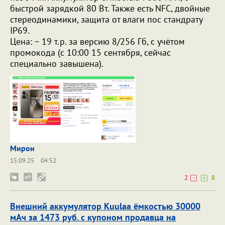
быстрой зарядкой 80 Вт. Также есть NFC, двойные
стереодинамики, защита от влаги пос стандрату
IP69.
Цена: ~ 19 т.р. за версию 8/256 Гб, с учётом
промокода (с 10:00 15 сентября, сейчас
специально завышена).
Мирон
15.09.25
04:52
2
8
Внешний аккумулятор Kuulaa ёмкостью 30000
мАч за 1473 руб. с купоном продавца на