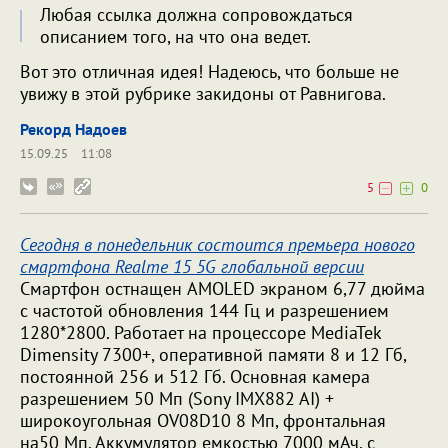
Любая ссылка должна сопровождаться
описанием того, на что она ведет.
Вот это отличная идея! Надеюсь, что больше не
увижу в этой рубрике закидоны от Равнигова.
Рекорд Надоев
15.09.25
11:08
5
0
Сегодня в понедельник состоится премьера нового
смартфона Realme 15 5G глобальной версии
Смартфон остнащен AMOLED экраном 6,77 дюйма
с частотой обновления 144 Гц и разрешением
1280*2800. Работает на процессоре MediaTek
Dimensity 7300+, оперативной памяти 8 и 12 Гб,
постоянной 256 и 512 Гб. Основная камера
разрешением 50 Мп (Sony IMX882 AI) +
широкоугольная OV08D10 8 Мп, фронтальная
на50 Мп. Аккумулятор емкостью 7000 мАч, с