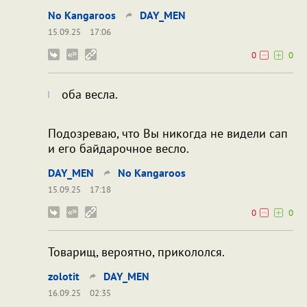
No Kangaroos
DAY_MEN
15.09.25
17:06
0
0
оба весла.
Подозреваю, что Вы никогда не видели сап
и его байдарочное весло.
DAY_MEN
No Kangaroos
15.09.25
17:18
0
0
Товарищ, вероятно, прикололся.
zolotit
DAY_MEN
16.09.25
02:35