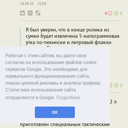
14.09.25
15:03
0
5
Я был уверен, что в конце ролика из
сумки будет извлечена 5-килограммовая
утка по-пекински и литровый флакон
вискаря 😄
Работая с этим сайтом, вы даете свое
Для этого тактическая шляпа нужна.
согласие на использование файлов cookie
Penguin
queso
сервисов Google. Это необходимо для
14.09.25
15:11
нормального функционирования сайта,
показа целевой рекламы и анализа трафика.
0
2
Статистика использования сайта
отправляется в Google
Подробнее
Тактическая сумка для пикника 30/42 л
Для маркетологов, лепящих слово
ОК
"тактический" ко всему подряд, в аду
приготовлен специальньій тактический