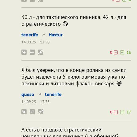
30 л - для тактического пикника, 42 л - для
стратегического 😄
tenerife
Hastur
14.09.25
12:50
0
16
Я был уверен, что в конце ролика из сумки
будет извлечена 5-килограммовая утка по-
пекински и литровый флакон вискаря 😄
queso
tenerife
14.09.25
13:33
0
17
А есть в продаже стратегический
чемоданчик для пикника (на обочине)?