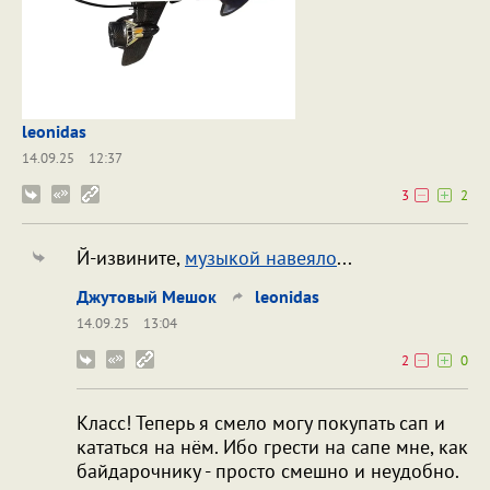
leonidas
14.09.25
12:37
3
2
Й-извините,
музыкой навеяло
...
Джутовый Мешок
leonidas
14.09.25
13:04
2
0
Класс! Теперь я смело могу покупать сап и
кататься на нём. Ибо грести на сапе мне, как
байдарочнику - просто смешно и неудобно.