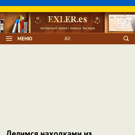
Ali
МЕНЮ
Делимся находками из