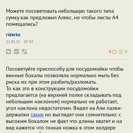
Можете посоветовать небольшую такого типа
сумку как предложил Алекс, но чтобы листы A4
помещались?
riderkz
22.05.25
07:43
0
0
Посоветуйте приспособу для посудомойки чтобы
винные бокалы позволяла нормально мыть без
риска их при этом разбить/разломать.
То как это в конструкции посудомойки
предлагается (на верхней полке складывать под
небольшим наклоном) нормально не работает,
угол наклона недостаточен. Видел на Али палки-
держалки
такие
но выглядят они сомнительно: с
высоким бокалом не факт что длины хватит и на
вид кажется что тонкая ножка в этом холдере