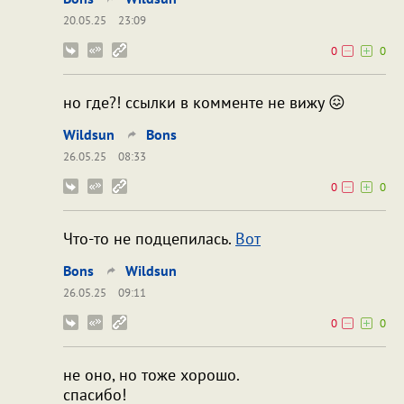
20.05.25
23:09
0
0
но где?! ссылки в комменте не вижу 😖
Wildsun
Bons
26.05.25
08:33
0
0
Что-то не подцепилась.
Вот
Bons
Wildsun
26.05.25
09:11
0
0
не оно, но тоже хорошо.
спасибо!