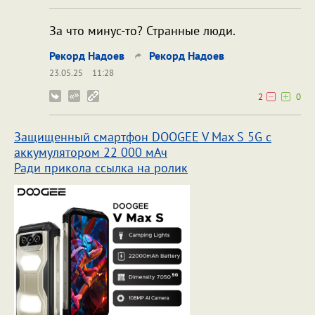
За что минус-то? Странные люди.
Рекорд Надоев
Рекорд Надоев
23.05.25
11:28
2
0
Защищенный смартфон DOOGEE V Max S 5G с
аккумулятором 22 000 мАч
Ради прикола ссылка на ролик