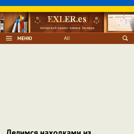
Ali
МЕНЮ
Делимся находками из