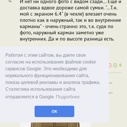
И нет ни одного фото с видом сзади... Еще и
доставка вдвое дороже самой сумки. "...Т.к.
мой с экраном 6.4" (в чехле) влезает очень
плотно как в наружный, так и во внутренние
карманы" - очень странно это, т.к. судя по
фото, наружный карман заметно уже
внутренних. Да и по высоте разница есть.
Chruntick
Monteckel
Работая с этим сайтом, вы даете свое
19.05.25
17:52
согласие на использование файлов cookie
0
0
сервисов Google. Это необходимо для
нормального функционирования сайта,
И нет ни одного фото с видом сзади...
показа целевой рекламы и анализа трафика.
Статистика использования сайта
Ну да, ну надо тридцать сек покопаться...
Не благодарите!
отправляется в Google
Подробнее
ОК