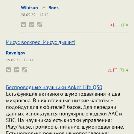
Wildsun
Bons
28.05.25
12:45
0
0
Иисус воскрес! Иисус дышит!
Ravnigov
19.05.25
06:14
21
4
Беспроводные наушники Anker Life Q30
Есть функция активного шумоподавления и два
микрофна. В них отличные низкие частоты –
подойдут для любителей басов. Для передачи
данных используются популярные кодеки AAC и
SBC. На наушниках есть кнопки управления:
Play/Pause, громкость, питание, шумоподавление.
Есть несколько режимов шумоподавления: