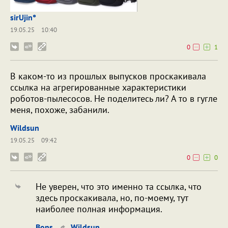
sirUjin°
19.05.25
10:40
0
1
В каком-то из прошлых выпусков проскакивала
ссылка на агрегированные характеристики
роботов-пылесосов. Не поделитесь ли? А то в гугле
меня, похоже, забанили.
Wildsun
19.05.25
09:42
0
0
Не уверен, что это именно та ссылка, что
здесь проскакивала, но, по-моему, тут
наиболее полная информация.
Bons
Wildsun