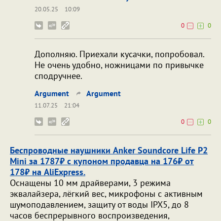
20.05.25
10:09
0
0
Дополняю. Приехали кусачки, попробовал.
Не очень удобно, ножницами по привычке
сподручнее.
Argument
Argument
11.07.25
21:04
0
0
Беспроводные наушники Anker Soundcore Life P2
Mini за 1787₽ с купоном продавца на 176₽ от
178₽ на AliExpress.
Оснащены 10 мм драйверами, 3 режима
эквалайзера, лёгкий вес, микрофоны с активным
шумоподавлением, защиту от воды IPX5, до 8
часов беспрерывного воспроизведения,