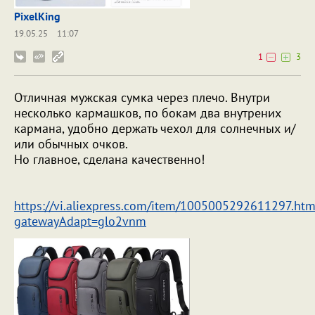
PixelKing
19.05.25
11:07
1
3
Oтличная мужская сумка через плечо. Внутри
несколько кармашков, по бокам два внутрених
кармана, удобно держать чехол для солнечных и/
или обычных очков.
Но главное, сделана качественно!
https://vi.aliexpress.com/item/1005005292611297.htm
gatewayAdapt=glo2vnm