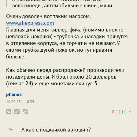
велосипеды, автомобильные шины, мячи.
Очень доволен вот таким насосом.
www.aliexpress.com
Главная для меня киллер-фича (помимо вполне
неплохой накачки) - трубочка и насадки прячутся
в отделение корпуса, не торчат и не мешают. У
сяоми трубка дугой тоже ок, но тут нравитя
больше.
Как обычно перед распродажей производители
позадирали цены. Я брал около 20 долларов
(сейчас 24) и ещё монетами скинул 3.
phanex
16.02.25
18:59
0
4
А как с подкачкой автошин?