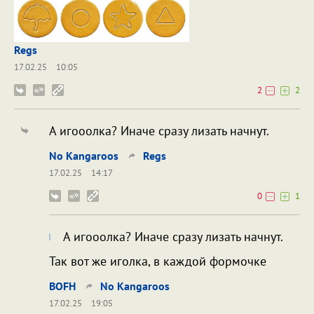
Regs
17.02.25
10:05
2
2
А игооолка? Иначе сразу лизать начнут.
No Kangaroos
Regs
17.02.25
14:17
0
1
А игооолка? Иначе сразу лизать начнут.
Так вот же иголка, в каждой формочке
BOFH
No Kangaroos
17.02.25
19:05