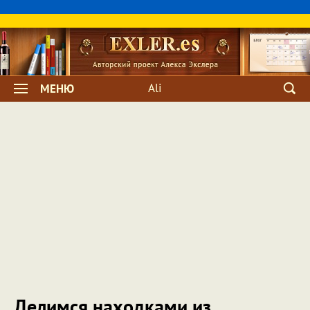
Ali
МЕНЮ
Делимся находками из