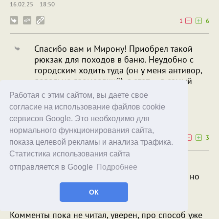
16.02.25
18:50
1
6
Спасибо вам и Мирону! Приобрел такой
рюкзак для походов в баню. Неудобно с
городским ходить туда (он у меня антивор,
довольно громоздкий), а этот — в самый
раз.
Работая с этим сайтом, вы даете свое
согласие на использование файлов cookie
Игорь Кужлев
phanex
сервисов Google. Это необходимо для
17.02.25
07:49
нормального функционирования сайта,
0
3
показа целевой рекламы и анализа трафика.
Статистика использования сайта
В этом случае можно, конечно, ее
отправляется в Google
Подробнее
разблокировать открывалкой для бутылок, но
при этом крышка может повредиться, а это
ОК
нежелательно.
Комменты пока не читал, уверен, про способ уже