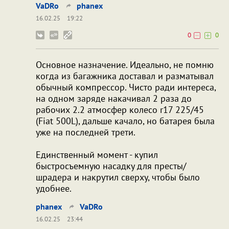
VaDRo
phanex
16.02.25
19:22
0
0
Основное назначение. Идеально, не помню
когда из багажника доставал и разматывал
обычный компрессор. Чисто ради интереса,
на одном заряде накачивал 2 раза до
рабочих 2.2 атмосфер колесо r17 225/45
(Fiat 500L), дальше качало, но батарея была
уже на последней трети.
Единственный момент - купил
быстросъемную насадку для престы/
шрадера и накрутил сверху, чтобы было
удобнее.
phanex
VaDRo
16.02.25
23:44