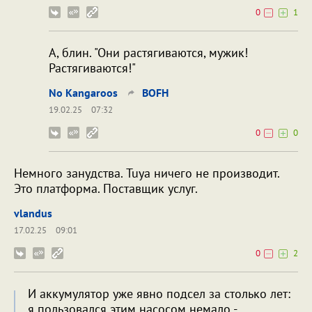
0
1
А, блин. "Они растягиваются, мужик!
Растягиваются!"
No Kangaroos
BOFH
19.02.25
07:32
0
0
Немного занудства. Tuya ничего не производит.
Это платформа. Поставщик услуг.
vlandus
17.02.25
09:01
0
2
И аккумулятор уже явно подсел за столько лет:
я пользовался этим насосом немало -