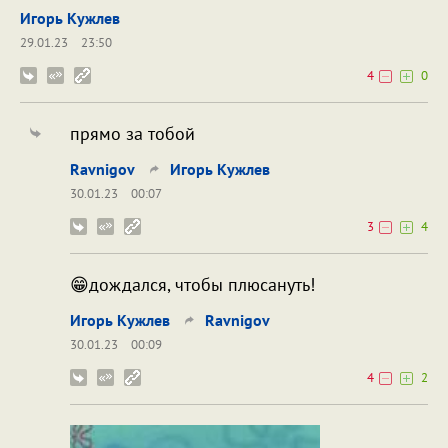
Игорь Кужлев
29.01.23
23:50
4
0
прямо за тобой
Ravnigov
Игорь Кужлев
30.01.23
00:07
3
4
😁дождался, чтобы плюсануть!
Игорь Кужлев
Ravnigov
30.01.23
00:09
4
2