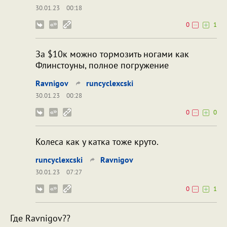
30.01.23
00:18
0
1
За $10к можно тормозить ногами как
Флинстоуны, полное погружение
Ravnigov
runcyclexcski
30.01.23
00:28
0
0
Колеса как у катка тоже круто.
runcyclexcski
Ravnigov
30.01.23
07:27
0
1
Где Ravnigov??