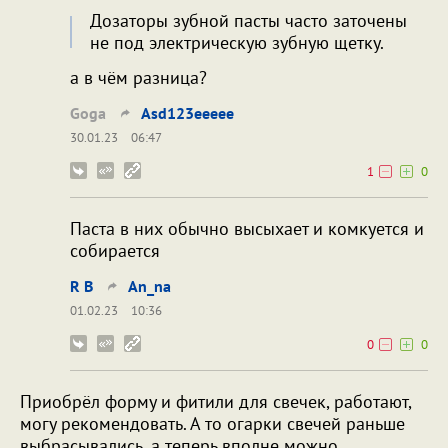
Дозаторы зубной пасты часто заточены
не под электрическую зубную щетку.
а в чём разница?
Goga
Asd123eeeee
30.01.23
06:47
1
0
Паста в них обычно высыхает и комкуется и
собирается
R B
An_na
01.02.23
10:36
0
0
Приобрёл форму и фитили для свечек, работают,
могу рекомендовать. А то огарки свечей раньше
выбрасывались, а теперь вполне можно