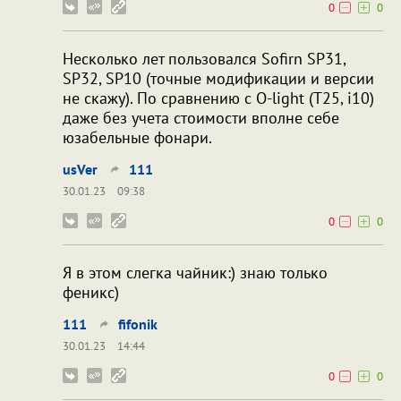
0
0
Несколько лет пользовался Sofirn SP31,
SP32, SP10 (точные модификации и версии
не скажу). По сравнению с O-light (T25, i10)
даже без учета стоимости вполне себе
юзабельные фонари.
usVer
111
30.01.23
09:38
0
0
Я в этом слегка чайник:) знаю только
феникс)
111
fifonik
30.01.23
14:44
0
0