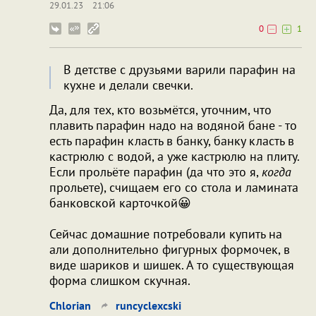
29.01.23
21:06
0
1
В детстве с друзьями варили парафин на
кухне и делали свечки.
Да, для тех, кто возьмётся, уточним, что
плавить парафин надо на водяной бане - то
есть парафин класть в банку, банку класть в
кастрюлю с водой, а уже кастрюлю на плиту.
Если прольёте парафин (да что это я,
когда
прольете), счищаем его со стола и ламината
банковской карточкой😀
Сейчас домашние потребовали купить на
али дополнительно фигурных формочек, в
виде шариков и шишек. А то существующая
форма слишком скучная.
Chlorian
runcyclexcski