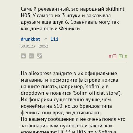
Самый релевантный, это народный skillhint
H03. У самого их 3 штуки и заказывал
друзьям еще штук 6. Сравнивать могу, так
как дома есть и Фениксы.
drunkbot
111
30.01.23
20:52
0
0
На aliexpress зайдите в их официальные
магазины и посмотрите (в строке поиска
начните писать, например, 'sofirn' и в
dropdown-е появится 'Sofirn official store').
Их фонарики существенно лучше, чем
ноунеймы на $10, но до брендов типа
феникса они вряд ли дотягивают.
По вашему сообщения я не очень понял что
за фонарик вам нужен, если такой, как
упомянутые тут HC33 и H03, то у Sofirn-а