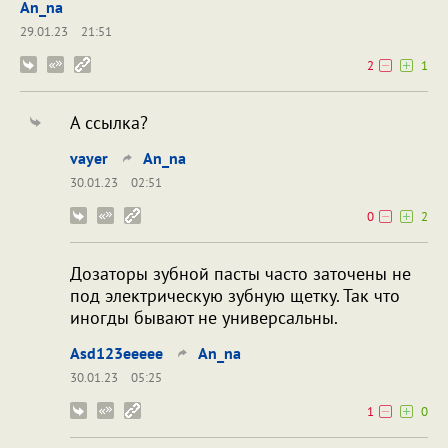
An_na
29.01.23
21:51
2
1
А ссылка?
vayer
An_na
30.01.23
02:51
0
2
Дозаторы зубной пасты часто заточены не
под электрическую зубную щетку. Так что
иногды бывают не универсальны.
Asd123eeeee
An_na
30.01.23
05:25
1
0