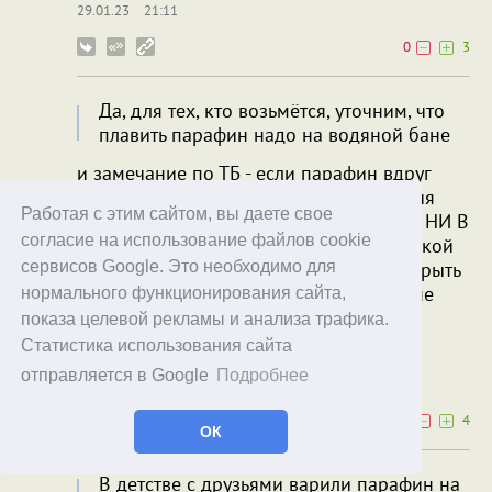
29.01.23
21:11
0
3
Да, для тех, кто возьмётся, уточним, что
плавить парафин надо на водяной бане
и замечание по ТБ - если парафин вдруг
загорится (именно для противодействия
Работая с этим сайтом, вы даете свое
этому следует плавить в водяной бане), НИ В
согласие на использование файлов cookie
КОЕМ СЛУЧАЕ НЕ тушить водой (при такой
попытке будет охрененный взрыв). Закрыть
сервисов Google. Это необходимо для
крышкой, накинуть полотенце. Только не
нормального функционирования сайта,
вода.
показа целевой рекламы и анализа трафика.
Статистика использования сайта
Goga
Chlorian
отправляется в Google
Подробнее
29.01.23
22:03
0
4
ОК
В детстве с друзьями варили парафин на