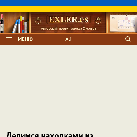
Ali
МЕНЮ
Делимся находками из