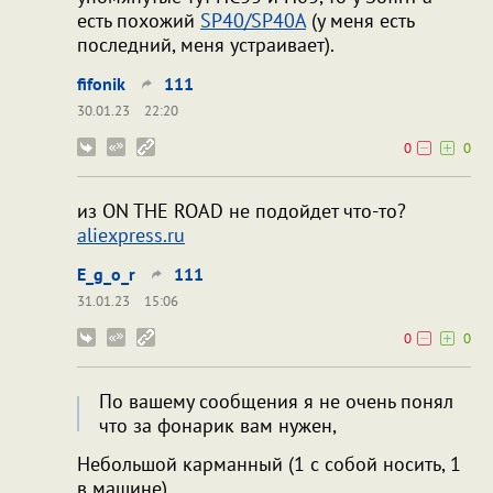
есть похожий
SP40/SP40A
(у меня есть
последний, меня устраивает).
fifonik
111
30.01.23
22:20
0
0
из ON THE ROAD не подойдет что-то?
aliexpress.ru
E_g_o_r
111
31.01.23
15:06
0
0
По вашему сообщения я не очень понял
что за фонарик вам нужен,
Небольшой карманный (1 с собой носить, 1
в машине).