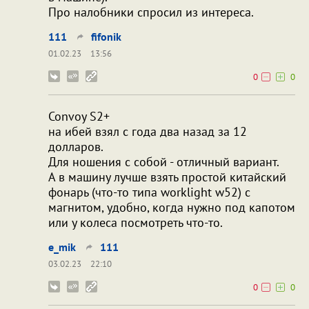
Про налобники спросил из интереса.
111
fifonik
01.02.23
13:56
0
0
Convoy S2+
на ибей взял с года два назад за 12
долларов.
Для ношения с собой - отличный вариант.
А в машину лучше взять простой китайский
фонарь (что-то типа worklight w52) с
магнитом, удобно, когда нужно под капотом
или у колеса посмотреть что-то.
e_mik
111
03.02.23
22:10
0
0