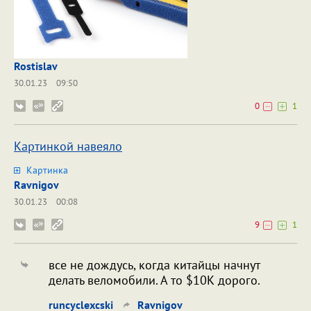
Rostislav
30.01.23
09:50
0
1
Картинкой навеяло
Картинка
Ravnigov
30.01.23
00:08
9
1
все не дождусь, когда китайцы начнут
делать веломобили. А то $10К дорого.
runcyclexcski
Ravnigov