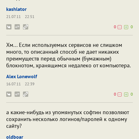
kashlator
21.07.11
22:51
0
0
Хм... Если используемых сервисов не слишком
много, то описанный способ не дает никаких
преимуществ перед обычным (бумажным)
блокнотом, хранящимся недалеко от компьютера.
Alex Lonewolf
16.07.11
22:39
0
0
а какие-нибудь из упомянутых софтин позволяют
сохранить несколько логинов/паролей к одному
сайту?
oldboar