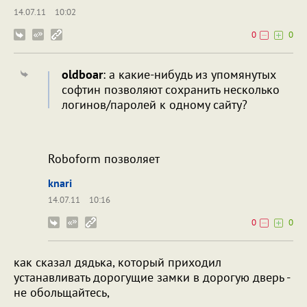
14.07.11
10:02
0
0
oldboar
: а какие-нибудь из упомянутых
софтин позволяют сохранить несколько
логинов/паролей к одному сайту?
Roboform позволяет
knari
14.07.11
10:16
0
0
как сказал дядька, который приходил
устанавливать дорогущие замки в дорогую дверь -
не обольщайтесь,