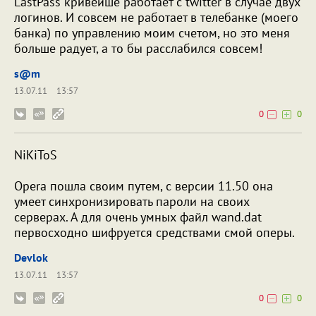
LastPass кривейше работает с twitter в случае двух
логинов. И совсем не работает в телебанке (моего
банка) по управлению моим счетом, но это меня
больше радует, а то бы расслабился совсем!
s@m
13.07.11
13:57
0
0
NiKiToS
Opera пошла своим путем, с версии 11.50 она
умеет синхронизировать пароли на своих
серверах. А для очень умных файл wand.dat
первосходно шифруется средствами смой оперы.
Devlok
13.07.11
13:57
0
0