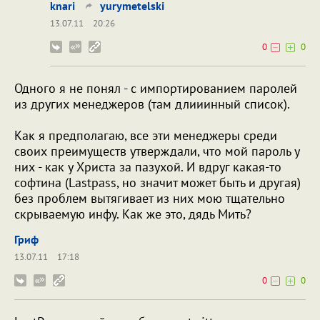
knari
yurymetelski
13.07.11
20:26
0
0
Одного я не понял - с импортированием паролей
из других менеджеров (там длииинный список).
Как я предполагаю, все эти менеджеры среди
своих преимуществ утверждали, что мой пароль у
них - как у Христа за пазухой. И вдруг какая-то
софтина (Lastpass, но значит может быть и другая)
без проблем вытягивает из них мою тщательно
скрываемую инфу. Как же это, дядь Мить?
Гриф
13.07.11
17:18
0
0