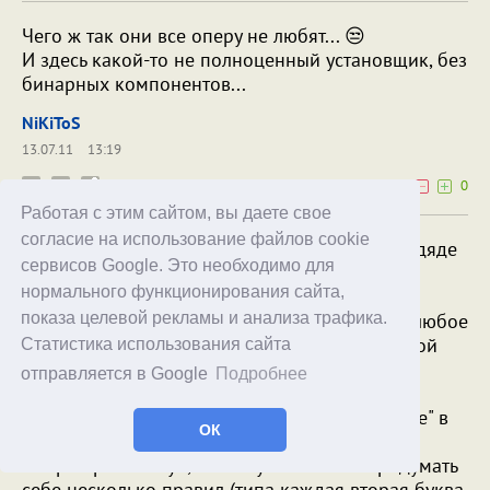
Чего ж так они все оперу не любят... 😒
И здесь какой-то не полноценный установщик, без
бинарных компонентов...
NiKiToS
13.07.11
13:19
0
0
Работая с этим сайтом, вы даете свое
согласие на использование файлов cookie
А по-моему все равно как-то боязно чужому дяде
сервисов Google. Это необходимо для
свои данные доверять. Тем более что есть
нормального функционирования сайта,
разновидность довольно стойких паролей,
которые всегда можно хранить в голове и в любое
показа целевой рекламы и анализа трафика.
время вспомнить - русские фразы в английской
Статистика использования сайта
раскладке. Т.е. проcто придумываем для себя
отправляется в Google
Подробнее
несколько фраз и используем их по мере
надобности. Например "усы завязли в машине" в
ОК
английской раскладке без пробелов будет
"ecspfdzpkbdvfibyt", а если усложнить и придумать
себе несколько правил (типа каждая вторая буква