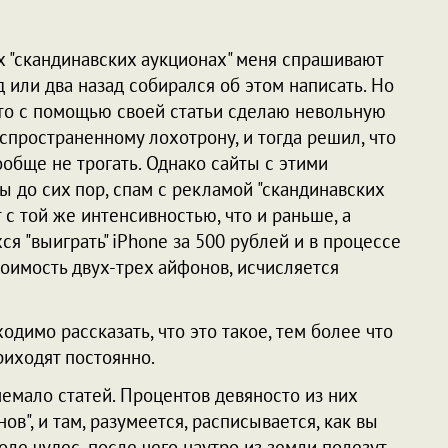
 "скандинавских аукционах" меня спрашивают
д или два назад собирался об этом написать. Но
что с помощью своей статьи сделаю невольную
спространенному лохотрону, и тогда решил, что
ообще не трогать. Однако сайты с этими
ы до сих пор, спам с рекламой "скандинавских
 с той же интенсивностью, что и раньше, а
я "выиграть" iPhone за 500 рублей и в процессе
оимость двух-трех айфонов, исчисляется
одимо рассказать, что это такое, тем более что
риходят постоянно.
немало статей. Процентов девяносто из них
в", и там, разумеется, расписывается, как вы
оле чудес, после чего наутро из земли полезут