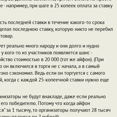
 - например, при шаге в 25 копеек оплата за ставку
ть последней ставки в течение какого-то срока
 сделал последнюю ставку, которую никто не перебил
 товар.
ует реально много народу и они долго и нудно
 у кого-то из участников появляется шанс -
йство стоимостью в 20 000 (тот же айфон). (При
 он включился в торги не с начала, а в самый
зно сэкономил. Ведь если он торгуется с самого
ей, когда с каждой 25-копеечной ставки нужно еще
анизаторы не будут внакладе, даже если реально
 его победителю. Потому что когда айфон
я" за 1 тысячу, то организаторы получают 28 тысяч
тавку платится по 7 рублей).