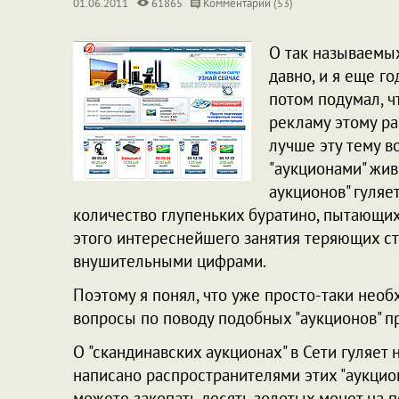
01.06.2011
61865
Комментарии (53)
О так называемых
давно, и я еще го
потом подумал, 
рекламу этому ра
лучше эту тему в
"аукционами" жив
аукционов" гуляет
количество глупеньких буратино, пытающихс
этого интереснейшего занятия теряющих ст
внушительными цифрами.
Поэтому я понял, что уже просто-таки необх
вопросы по поводу подобных "аукционов" п
О "скандинавских аукционах" в Сети гуляет 
написано распространителями этих "аукционо
можете закопать десять золотых монет на п