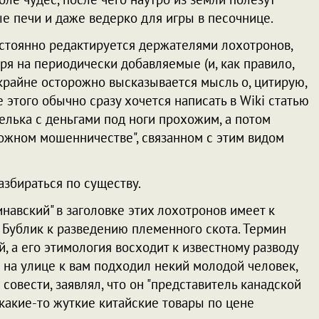
е печи и даже ведерко для игры в песочнице.
стоянно редактируется держателями лохотронов,
ря на периодически добавляемые (и, как правило,
крайне осторожно высказывается мысль о, цитирую,
этого обычно сразу хочется написать в Wiki статью
лька с деньгами под ноги прохожим, а потом
ожном мошенничестве", связанном с этим видом
разбираться по существу.
инавский" в заголовке этих лохотронов имеет к
т Бублик к разведению племенного скота. Термин
, а его этимология восходит к известному разводу
 на улице к вам подходил некий молодой человек,
овести, заявлял, что он "представитель канадской
 какие-то жуткие китайские товары по цене