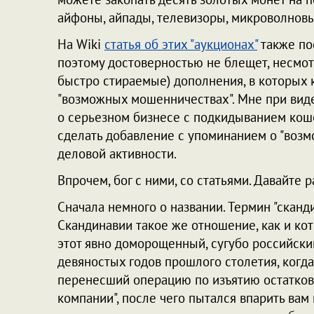
айфоны, айпады, телевизоры, микроволновы
На Wiki
статья об этих "аукционах"
также по
поэтому достоверностью не блещет, несмот
быстро стираемые) дополнения, в которых 
"возможных мошенничествах". Мне при виде 
о серьезном бизнесе с подкидыванием коше
сделать добавление с упоминанием о "возм
деловой активности.
Впрочем, бог с ними, со статьями. Давайте 
Сначала немного о названии. Термин "сканд
Скандинавии такое же отношение, как и ко
этот явно доморощенный, сугубо российский
девяностых годов прошлого столетия, когда
перенесший операцию по изъятию остатков с
компании", после чего пытался впарить вам