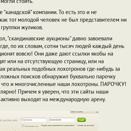
могли стоить.
же "канадской" компании. То есть это и не
, как тот молодой человек не был представителем ни
 группки жуликов.
мол, "скандинавские аукционы" давно завоевали
где, по их словам, сотни тысяч людей каждый день
кционят вовсю! Они даже дают ссылки якобы на
дят или на отсутствующую страницу, или на
ках реальных подобных лохотронов где-нибудь за
 сложных поисков обнаружил буквально парочку
е, что и многочисленные наши лохотроны. ПАРОЧКУ!
улярно! Причем я уверен, что эти сайты наши
но активно выходят на международную арену.