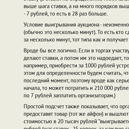
выше шага ставки, а на много порядков выше
- 7 рублей, то есть в 28 раз больше.
Условие выигрывания аукциона - неизменнос
(обычно это несколько минут). То есть кто
за несколько минут, тот типа как и получает
Вроде бы все логично. Если в торгах участв
делают ставки, а потом им это надоедает, то
например, приобрести за 1000 рублей устро
этом для определенности будем считать, что
последний момент, поэтому вроде как серье
начала, то может потратить и 210 000 рубл
по 7 рублей заплатить организаторам.)
Простой подсчет также показывает, что орг
предоставят товар (тот же айфон) и вышлют
стоимостью в 20 тысяч рублей "выигрываетс
рублей (шаг ставок - 25 копеек, за каждую с