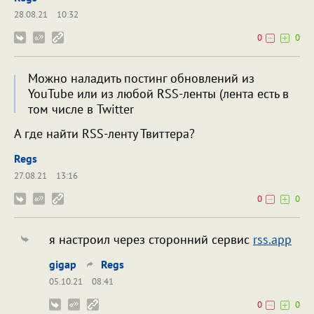
28.08.21
10:32
0
0
Можно наладить постинг обновлений из
YouTube или из любой RSS-ленты (лента есть в
том числе в Twitter
А где найти RSS-ленту Твиттера?
Regs
27.08.21
13:16
0
0
я настроил через сторонний сервис
rss.app
gigap
Regs
05.10.21
08:41
0
0