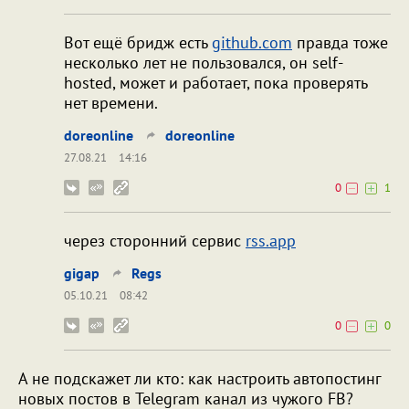
Вот ещё бридж есть
github.com
правда тоже
несколько лет не пользовался, он self-
hosted, может и работает, пока проверять
нет времени.
doreonline
doreonline
27.08.21
14:16
0
1
через сторонний сервис
rss.app
gigap
Regs
05.10.21
08:42
0
0
А не подскажет ли кто: как настроить автопостинг
новых постов в Telegram канал из чужого FB?