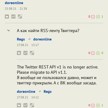
doreonline
25.08.21
21:38
0
1
А как найти RSS-ленту Твиттера?
Regs
doreonline
27.08.21
13:17
0
0
The Twitter REST API v1 is no longer active.
Please migrate to API v1.1.
Я вообще не пользовался давно, может и
твиттер прикрыли. А с ВК вообще засада.
doreonline
Regs
27.08.21
14:12
0
1