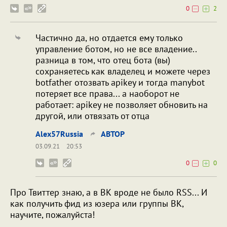
0
2
Частично да, но отдается ему только
управление ботом, но не все владение..
разница в том, что отец бота (вы)
сохраняетесь как владелец и можете через
botfather отозвать apikey и тогда manybot
потеряет все права... а наоборот не
работает: apikey не позволяет обновить на
другой, или отвязать от отца
Alex57Russia
ABTOP
03.09.21
20:53
0
0
Про Твиттер знаю, а в ВК вроде не было RSS... И
как получить фид из юзера или группы ВК,
научите, пожалуйста!