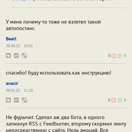
У меня почему-то тоже не взлетел такой
автопостинг.
Beatl
20.04.22
15:01
0
0
спасибо! буду использовать как инструкцию!
anacir
30.01.22
11:26
0
0
Не фурычит. Сделал аж два бота, в одного
запихнул RSS с Feedburner, второму скормил ленту
непосредственно с сайта. Ноль эмоций. Всё