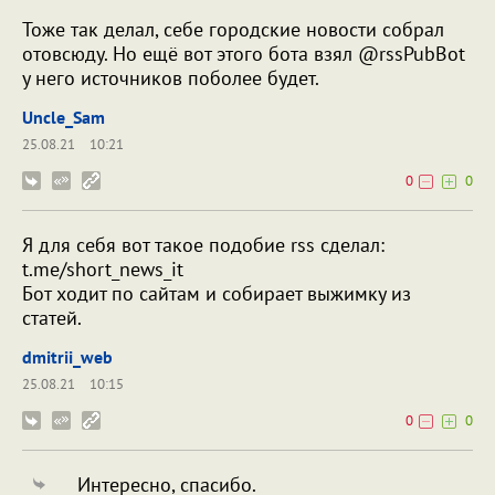
Тоже так делал, себе городские новости собрал
отовсюду. Но ещё вот этого бота взял @rssPubBot
у него источников поболее будет.
Uncle_Sam
25.08.21
10:21
0
0
Я для себя вот такое подобие rss сделал:
t.me/short_news_it
Бот ходит по сайтам и собирает выжимку из
статей.
dmitrii_web
25.08.21
10:15
0
0
Интересно, спасибо.