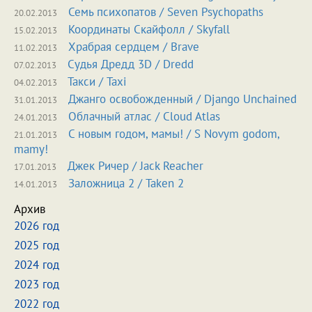
Семь психопатов
/
Seven Psychopaths
20.02.2013
Координаты Скайфолл
/
Skyfall
15.02.2013
Храбрая сердцем
/
Brave
11.02.2013
Судья Дредд 3D
/
Dredd
07.02.2013
Такси
/
Taxi
04.02.2013
Джанго освобожденный
/
Django Unchained
31.01.2013
Облачный атлас
/
Cloud Atlas
24.01.2013
С новым годом, мамы!
/
S Novym godom,
21.01.2013
mamy!
Джек Ричер
/
Jack Reacher
17.01.2013
Заложница 2
/
Taken 2
14.01.2013
Архив
2026 год
2025 год
2024 год
2023 год
2022 год