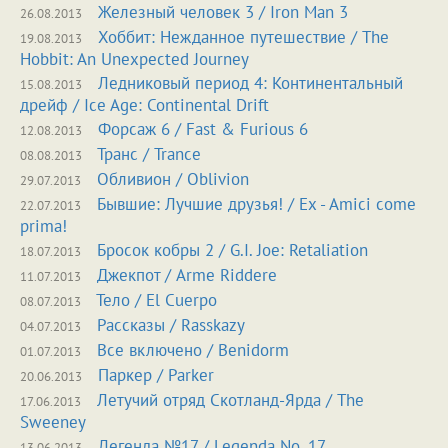
Железный человек 3
/
Iron Man 3
26.08.2013
Хоббит: Нежданное путешествие
/
The
19.08.2013
Hobbit: An Unexpected Journey
Ледниковый период 4: Континентальный
15.08.2013
дрейф
/
Ice Age: Continental Drift
Форсаж 6
/
Fast & Furious 6
12.08.2013
Транс
/
Trance
08.08.2013
Обливион
/
Oblivion
29.07.2013
Бывшие: Лучшие друзья!
/
Ex - Amici come
22.07.2013
prima!
Бросок кобры 2
/
G.I. Joe: Retaliation
18.07.2013
Джекпот
/
Arme Riddere
11.07.2013
Тело
/
El Cuerpo
08.07.2013
Рассказы
/
Rasskazy
04.07.2013
Все включено
/
Benidorm
01.07.2013
Паркер
/
Parker
20.06.2013
Летучий отряд Скотланд-Ярда
/
The
17.06.2013
Sweeney
Легенда №17
/
Legenda No. 17
13.06.2013