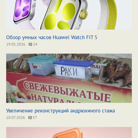
Обзор умных часов Huawei Watch FIT 5
19.05.2026
24
Увеличение реконструкций андрюхиного стажа
10.07.2026
57