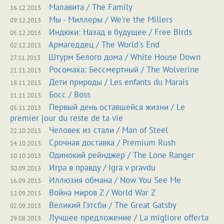
Малавита
/
The Family
16.12.2013
Мы - Миллеры
/
We're the Millers
09.12.2013
Индюки: Назад в будущее
/
Free Birds
05.12.2013
Армагеддец
/
The World's End
02.12.2013
Штурм Белого дома
/
White House Down
27.11.2013
Росомаха: Бессмертный
/
The Wolverine
21.11.2013
Дети природы
/
Les enfants du Marais
18.11.2013
Босс
/
Boss
11.11.2013
Первый день оставшейся жизни
/
Le
05.11.2013
premier jour du reste de ta vie
Человек из стали
/
Man of Steel
22.10.2013
Срочная доставка
/
Premium Rush
14.10.2013
Одинокий рейнджер
/
The Lone Ranger
10.10.2013
Игра в правду
/
Igra v pravdu
30.09.2013
Иллюзия обмана
/
Now You See Me
16.09.2013
Война миров Z / World War Z
12.09.2013
Великий Гэтсби
/
The Great Gatsby
02.09.2013
Лучшее предложение
/
La migliore offerta
29.08.2013