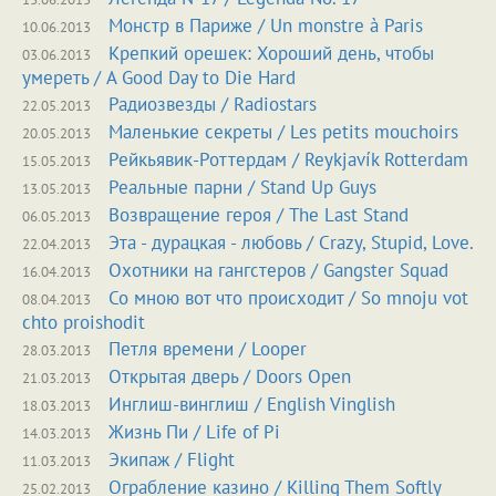
Монстр в Париже
/
Un monstre à Paris
10.06.2013
Крепкий орешек: Хороший день, чтобы
03.06.2013
умереть
/
A Good Day to Die Hard
Радиозвезды
/
Radiostars
22.05.2013
Маленькие секреты
/
Les petits mouchoirs
20.05.2013
Рейкьявик-Роттердам
/
Reykjavík Rotterdam
15.05.2013
Реальные парни
/
Stand Up Guys
13.05.2013
Возвращение героя
/
The Last Stand
06.05.2013
Эта - дурацкая - любовь
/
Crazy, Stupid, Love.
22.04.2013
Охотники на гангстеров
/
Gangster Squad
16.04.2013
Со мною вот что происходит
/
So mnoju vot
08.04.2013
chto proishodit
Петля времени
/
Looper
28.03.2013
Открытая дверь
/
Doors Open
21.03.2013
Инглиш-винглиш
/
English Vinglish
18.03.2013
Жизнь Пи
/
Life of Pi
14.03.2013
Экипаж
/
Flight
11.03.2013
Ограбление казино
/
Killing Them Softly
25.02.2013