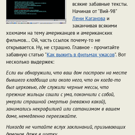
всякие забавные тексты.
Начиная от "Вий-98"
Лени Каганова
и
заканчивая всякими
хохмами на тему американцев и американских
фильмов... Ой, часть ссылок почему-то не
открывается. Ну, не страшно. Главное - прочитайте
забавную статью "
Как выжить в фильмах ужасов
". Вот
несколько выдержек:
Если вы обнаружили, что ваш дом построен на месте
бывшего кладбища или около него, что он когда-то
был церковью, где служили черные мессы, что
прежние жильцы сошли с ума, покончили с собой,
умерли страшной смертью (неважно какой),
занимались некрофилией или сатанизмом в вашем
доме, немедленно переезжайте.
Hикогда не читайте вслух заклинаний, призывающих
демонов, даже в шутку.