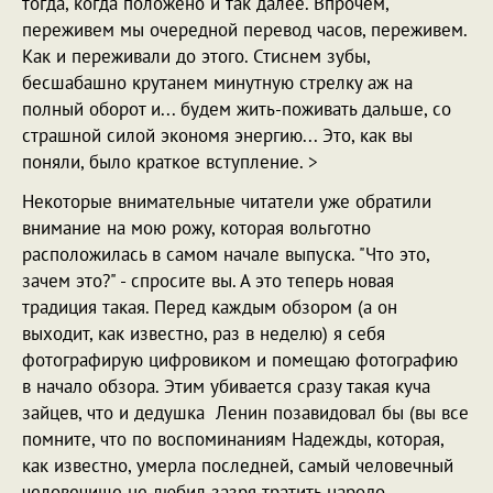
тогда, когда положено и так далее. Впрочем,
переживем мы очередной перевод часов, переживем.
Как и переживали до этого. Стиснем зубы,
бесшабашно крутанем минутную стрелку аж на
полный оборот и... будем жить-поживать дальше, со
страшной силой экономя энергию... Это, как вы
поняли, было краткое вступление. >
Некоторые внимательные читатели уже обратили
внимание на мою рожу, которая вольготно
расположилась в самом начале выпуска. "Что это,
зачем это?" - спросите вы. А это теперь новая
традиция такая. Перед каждым обзором (а он
выходит, как известно, раз в неделю) я себя
фотографирую цифровиком и помещаю фотографию
в начало обзора. Этим убивается сразу такая куча
зайцев, что и дедушка Ленин позавидовал бы (вы все
помните, что по воспоминаниям Надежды, которая,
как известно, умерла последней, самый человечный
человечище не любил зазря тратить народо-