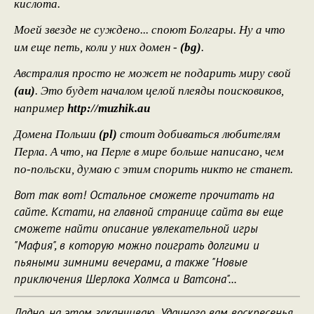
кислота.
Моей звезде не суждено... споют Болгары. Ну а что
им еще петь, коли у них домен -
(bg)
.
Австралия просто не может не подарить миру свой
(au)
. Это будет началом целой плеяды поисковиков,
например
http://muzhik.au
Домена Польши
(pl)
стоит добиваться любителям
Перла. А что, на Перле в мире больше написано, чем
по-польски, думаю с этим спорить никто не станет.
Вот так вот! Остальное сможете прочитать на
сайте. Кстати, на главной странице сайта вы еще
сможете найти описание увлекательной игры
"Мафия", в которую можно поиграть долгими и
пьяными зимними вечерами, а также "Новые
приключения Шерлока Холмса и Ватсона"...
Ладно, на этом заканчиваю. Удачного вам воскресенья.