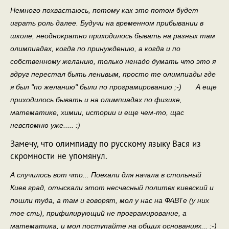
Немного похвастаюсь, потому как это потом будет
играть роль далее. Будучи на временном прибывании в
школе, неоднократно приходилось бывать на разных там
олимпиадах, когда по принуждению, а когда и по
собственному желанию, только ненадо думать что это я
вдруг перестал быть ленивым, просто те олимпиады где
я был "по желанию" были по програмированию ;-) А еще
приходилось бывать и на олимпиадах по физике,
математике, химии, истории и еще чем-то, щас
невспомню уже..... :)
Замечу, что олимпиаду по русскому языку Вася из
скромности не упомянул.
А случилось вот что... Поехали для начала в стольный
Киев град, отыскали этот несчасный политех киевский и
пошли туда, а там и говорят, мол у нас на ФАВТе (у них
тое сть), прифилирующий не програмирование, а
математика, и мол поступайте на общих основаниях... :-)