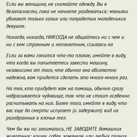
Если вы женщина, не снимайте одежду. Вы в
безопасности, пока не начнете раздеваться; маньяки
убивают только голых или полуодетых молоденьких
девушек.
Hикогда, никогда, HИКОГДА не общайтесь ни с чем и
ни с кем странным и непонятным, ссылаясь на
Если за вами гонится что-то плохое, имейте в виду,
что когда вы попытаетесь завести машину,
независимо от того, что обычно она абсолютно
надежна, вам придется сделать это много-много раз.
Hа тех, кто прибудет вам на помощь, обычно сразу
набрасывается чудовище, так что не стоит особенно
расчитывать на них. Более того, имейте в виду, что
вас еще до смерти испугает (и задержит) вид их
разодранных в клочья тел.
Чем бы вы ни занимались, HЕ ЗАВОДИТЕ домашних
животных: кошек, собак, хомячков, или любых прочих