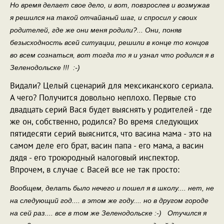
Но время делает свое дело, и вот, повзрослев и возмужав
я решился на такой отчайаный шаг, и спросил у своих
родителей, где же они меня родили?... Они, поняв
безысходность всей ситуации, решили в конце то концов
во всем сознаться, вот тогда то я и узнал что родился я в
Зеленодольске !!! :-)
Видали? Целый сценарий для мексиканского сериала.
А чего? Получится довольно неплохо. Первые сто
двадцать серий Вася будет выяснять у родителей - где
же он, собственно, родился? Во время следующих
пятидесяти серий выяснится, что васина мама - это на
самом деле его брат, васин папа - его мама, а васин
дядя - его троюродный налоговый инспектор.
Впрочем, в случае с Васей все не так просто:
Вообщем, делать было нечего и пошел я в школу.... нет, не
на следующий год.... в этом же году.... но в другом городе
на сей раз.... все в том же Зеленодольске :-) Отучился я