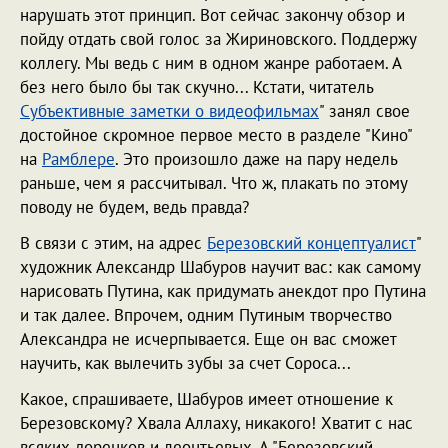
нарушать этот принцип. Вот сейчас закончу обзор и
пойду отдать свой голос за Жириновского. Поддержу
коллегу. Мы ведь с ним в одном жанре работаем. А
без него было бы так скучно... Кстати, читатель
Субъективные заметки о видеофильмах
" занял свое
достойное скромное первое место в разделе "Кино"
на
Рамблере
. Это произошло даже на пару недель
раньше, чем я рассчитывал. Что ж, плакать по этому
поводу не будем, ведь правда?
В связи с этим, на адрес
Березовский концептуалист
"
художник Александр Шабуров научит вас: как самому
нарисовать Путина, как придумать анекдот про Путина
и так далее. Впрочем, одним Путиным творчество
Александра не исчерпывается. Еще он вас сможет
научить, как вылечить зубы за счет Сороса...
Какое, спрашиваете, Шабуров имеет отношение к
Березовскому? Хвала Аллаху, никакого! Хватит с нас
всяких доренков и леонтьевых. А "Березовский