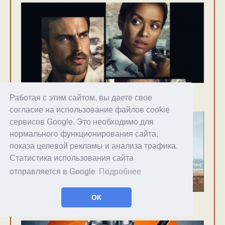
Ограбить Лондон
08.06.2026
51
Работая с этим сайтом, вы даете свое
согласие на использование файлов cookie
сервисов Google. Это необходимо для
нормального функционирования сайта,
показа целевой рекламы и анализа трафика.
Статистика использования сайта
отправляется в Google
Подробнее
ОК
Холостяк в Италии
29.06.2026
42