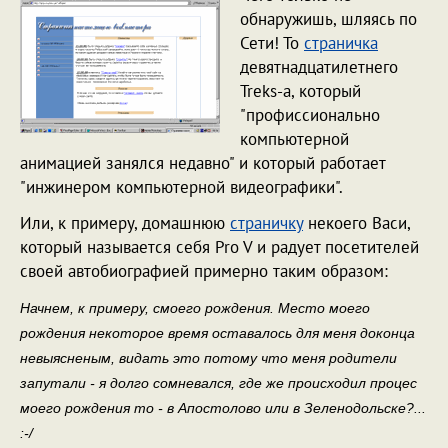
обнаружишь, шляясь по
Сети! То
страничка
девятнадцатилетнего
Treks-а, который
"профиссионально
компьютерной
анимацией занялся недавно" и который работает
"инжинером компьютерной видеографики".
Или, к примеру, домашнюю
страничку
некоего Васи,
который называется себя Pro V и радует посетителей
своей автобиографией примерно таким образом:
Начнем, к примеру, смоего рождения. Место моего
рождения некоторое время оставалось для меня доконца
невыясненым, видать это потому что меня родители
запутали - я долго сомневался, где же происходил процес
моего рождения то - в Апостолово или в Зеленодольске?...
:-/