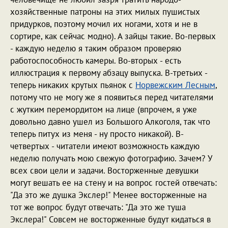
хозяйственные патроны на этих милых пушистых
придурков, поэтому мочил их ногами, хотя и не в
сортире, как сейчас модно). А зайцы такие. Во-первых
- каждую неделю я таким образом проверяю
работоспособность камеры. Во-вторых - есть
иллюстрация к первому абзацу выпуска. В-третьих -
теперь никаких крутых пьянок с
Норвежским Лесным
,
потому что не могу же я появиться перед читателями
с жутким перемордитом на лице (впрочем, я уже
довольно давно ушел из Большого Алкоголя, так что
теперь питух из меня - ну просто никакой). В-
четвертых - читатели имеют возможность каждую
неделю получать мою свежую фотографию. Зачем? У
всех свои цели и задачи. Восторженные девушки
могут вешать ее на стену и на вопрос гостей отвечать:
"Да это же душка Экслер!" Менее восторженные на
тот же вопрос будут отвечать: "Да это же туша
Экслера!" Совсем не восторженные будут кидаться в