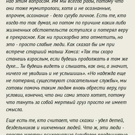
над этим вопросом. Им мы всегда рады, потому что
они тоже мумитрологи, хотя и не осознанные,
впрочем, осознание - дело сугубо личное. Есть те, кто
когда-то так думал, но потом по причине каких-либо
жизненных обстоятельств оступился и потерял веру
в прекрасное. Как ни прискорбно это отметить, но
это - просто слабые люди. Как сказал бы им при
встрече старший малыш Хомса: «Так ты скоро
станешь взрослым, если будешь продолжать в том же
духе... Ты будешь видеть и слышать, как они, а значит,
ничего не увидишь и не услышишь». «Но надежда еще
не потеряна, существуют спасательные службы», мы
готовы помочь таким людям вновь обрести веру, при
условии, конечно, что они сами этого хотят, потому
что тянуть за собой мертвый груз просто не имеет
смысла.
Еще есть те, кто считает, что сказки - удел детей,
бездельников и никчемных людей. Что ж, эти люди -
просто жертвы психоанализа (наиболее продвинутые