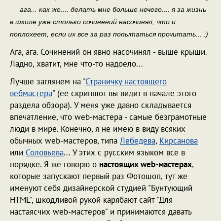
ага... как же.... делать мне больше нечего.... я за жизнь
в школе уже столько сочинений насочинял, что и
поплохеет, если их все за раз попытаться прочитать... :)
Ага, ага. Сочинений он явно насочинял - выше крыши.
Ладно, хватит, мне что-то надоело...
Лучше заглянем на "
Страничку настоящего
вебмастера
" (ее скриншот вы видит в начале этого
раздела обзора). У меня уже давно складывается
впечатление, что web-мастера - самые безграмотные
люди в мире. Конечно, я не имею в виду всяких
обычных web-мастеров, типа
Лебедева
,
Кирсанова
или
Соловьева
... У этих с русским языком все в
порядке. Я же говорю о
настоящих web-мастерах
,
которые запускают первый раз Фотошоп, тут же
именуют себя дизайнерской студией "Бунтующий
HTML", шкодливой рукой карябают сайт "Для
настаясчих web-мастеров" и принимаются давать