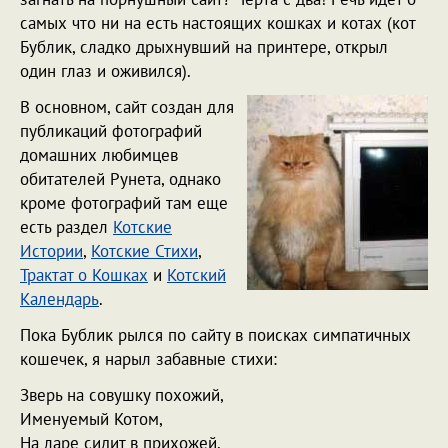
самых что ни на есть настоящих кошках и котах (кот
Бублик, сладко дрыхнувший на принтере, открыл
один глаз и оживился).
В основном, сайт создан для
публикаций фотографий
домашних любимцев
обитателей Рунета, однако
кроме фотографий там еще
есть раздел
Котские
Истории
,
Котские Стихи
,
Трактат о Кошках
и
Котский
Календарь
.
Пока Бублик рылся по сайту в поисках симпатичных
кошечек, я нарыл забавные стихи:
Зверь на совушку похожий,
Именуемый Котом,
На ларе сидит в прихожей,