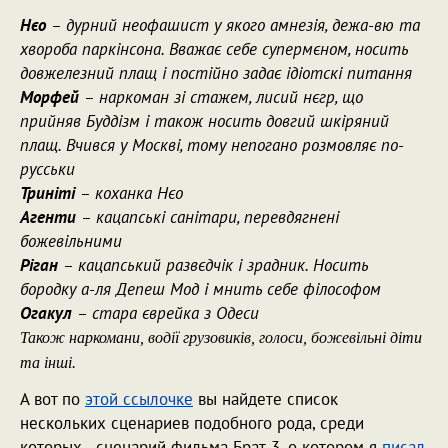
Нєо
– дурний неофашист у якого амнезія, дежа-вю та
хвороба паркінсона. Вважає себе супермєном, носить
довжелезний плащ і постійно задає ідіотскі питання
Морфей
– наркоман зі стажем, лисий нєгр, що
прийняв Буддізм і також носить довгий шкіряний
плащ. Вчився у Москві, тому непогано розмовляє по-
русськи
Триніті
– коханка Нєо
Агенти
– кацапські санітари, перевдягнені
божевільними
Ріган
– кацапський развєдчік і зрадник. Носить
бородку а-ля Депеш Мод і мнить себе філософом
Огакул
– стара єврейка з Одеси
Також наркомани, водії грузовиків, голоси, божевільні діти
та інші.
А вот по
этой ссылочке
вы найдете список
нескольких сценариев подобного рода, среди
которых - сценарий фильма Брат-3, о котором я
писал