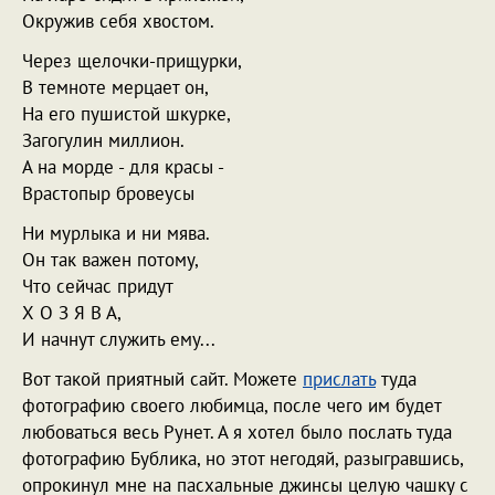
Окружив себя хвостом.
Через щелочки-прищурки,
В темноте мерцает он,
На его пушистой шкурке,
Загогулин миллион.
А на морде - для красы -
Врастопыр бровеусы
Ни мурлыка и ни мява.
Он так важен потому,
Что сейчас придут
Х О З Я В А,
И начнут служить ему...
Вот такой приятный сайт. Можете
прислать
туда
фотографию своего любимца, после чего им будет
любоваться весь Рунет. А я хотел было послать туда
фотографию Бублика, но этот негодяй, разыгравшись,
опрокинул мне на пасхальные джинсы целую чашку с