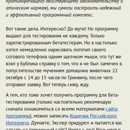
противоречащего действующему законодательству и
этическим нормам), мы сумели построить надежный
и эффективный программный комплекс.
Вот такие дела. Интересно? До жути! Но программу
выдают для тестирования не каждому. Только
зарегистрированным бетатестерам. Но я настолько
хотел немедленно нарисовать логотип своего
сотового телефона одним щелчком мыши, что тут же
взял у Бублика справку о том, что я не был замечен в
попустительстве мучениям домашних животных 22
октября с 14 до 15 часов по Гринвичу, после чего
отправил заявку. Вот теперь сижу, жду.
А тем, кто тоже хочет получить программу для бета-
тестирования (только настоятельно рекомендую
сначала ознакомиться со всеми материалами
сайта
программы
), можно написать
Кошечки Российского
Интернета
. Думаете, Экслер придурел и пытается вас
загнать на порнушный сайт? Черта с два! Речь идет о