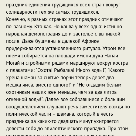
праздник единения трудящихся всех стран вокруг
солидарности тех же самых трудящихся.
Конечно, в разных странах этот праздник отмечают
по-разному. Кто как. Но канва у всех одна: истинно
народная демонстрация до и застолье с выпивкой
после. Даже бушмены в далекой Африке
придерживаются установленного ритуала. Утром все
племя собирается на площади имени духа Нанай-
Могай и стройными рядами маршируют вокруг костра
с плакатами: "Охота! Рыбалка! Много воды!", "Какого
хрена шаман за снятие порчи теперь дерет два
мешка ямса, вместо одного!" и "Не отдадим белым
охотникам наших жен меньше, чем за два литра
огненной воды!". Далее все собравшиеся с большим
воодушевлением слушают речь заместителя вождя по
политической части – шамана, который в честь
праздника за каких-то двадцать минут ухитряется
довести себя до эпилептического припадка. При этом
праздничное выступление шамана, как правило,