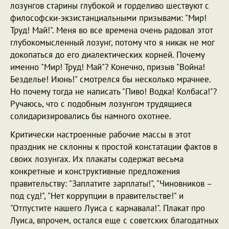
лозунгов старины глубокой и горделиво шествуют с
философски-экзистанциальными призывами: "Мир!
Труд! Май!". Меня во все времена очень радовал этот
глубокомысленный лозунг, потому что я никак не мог
докопаться до его диалектических корней. Почему
именно "Мир! Труд! Май"? Конечно, призыв "Война!
Безделье! Июнь!" смотрелся бы несколько мрачнее.
Но почему тогда не написать "Пиво! Водка! Колбаса!"?
Ручаюсь, что с подобным лозунгом трудящиеся
солидаризировались бы намного охотнее.
Критически настроенные рабочие массы в этот
праздник не склонны к простой констатации фактов в
своих лозунгах. Их плакаты содержат весьма
конкретные и конструктивные предложения
правительству: "Заплатите зарплаты!", "Чиновников –
под суд!", "Нет коррупции в правительстве!" и
"Отпустите нашего Луиса с карнавала!". Плакат про
Луиса, впрочем, остался еще с советских благодатных