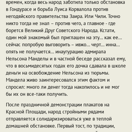
времен, когда весь народ заботила только обстановка
в Гондурасе и борьба Луиса Корвалола против
негодяйского правительства Заира. Или Чили. Точно
никто тогда не знал – против чего, а главное - где
борется Великий Друг Советского Народа. Кстати,
один мой знакомый был приглашен на эту… как ее…
сейчас попробую выговорить – ивжо… черт… инна…
опять не получается… инаугурацию адмирала
Нельсона Манделы и в частной беседе рассказал ему,
что в восьмидесятых годах его дочка сдавала в школе
деньги на освобождение Нельсона из тюрьмы.
Мандела живо заинтересовался этим фактом и
спросил: много ли денег тогда накопилось и не мог
бы их он все-таки получить.
После праздничной демонстрации плакатов на
Красной Площади, народ стройными рядами
отправляется солидаризироваться уже в теплой
домашней обстановке. Первый тост, по традиции,