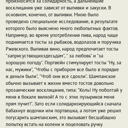
произносится за солидарность, а дальнейшие
восклицания уже зависят от выпивки и закуски. В
основном, конечно, от выпивки. Мною было
проведено специальное исследование, в результате
которого было выяснено много любопытных фактов.
Например, во время употребления пива, народ чаще
поднимается тосты за рыбаков, водолазов и поручика
Ржевского. Выпивая вино, народ предпочитает тосты
"заприсуствющихздесьдам", " за любовь" и "за
хорошую погоду". Портвейн стимулирует тосты "Ну, за
нас, мужики", "Чтобы с прибором все было в порядке
и деньги были", "Чтоб они все сдохли". Шампанское
обычно вызывает к жизни вместо тостов довольно
прозаические восклицания, типа: "Коль! Ну поболтай у
меня в бокале вилкой! А то с этих пузыриков меня
прям пучит!". Зато если солидаризирующийся сначала
бабахнул водочки или портвешка, а потом уже решил
погусарить шампанским, это вызывает бесшабашно
попытку встать на колени и поцеловать ручку