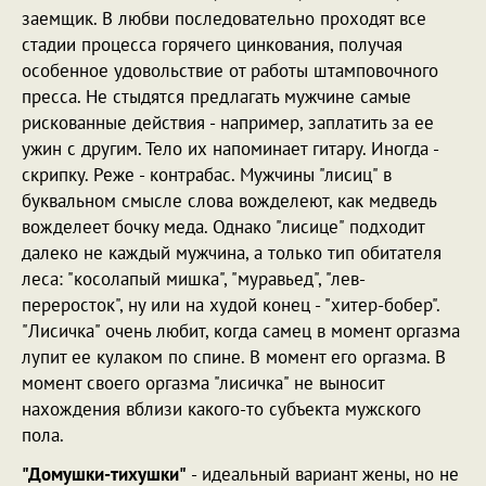
заемщик. В любви последовательно проходят все
стадии процесса горячего цинкования, получая
особенное удовольствие от работы штамповочного
пресса. Не стыдятся предлагать мужчине самые
рискованные действия - например, заплатить за ее
ужин с другим. Тело их напоминает гитару. Иногда -
скрипку. Реже - контрабас. Мужчины "лисиц" в
буквальном смысле слова вожделеют, как медведь
вожделеет бочку меда. Однако "лисице" подходит
далеко не каждый мужчина, а только тип обитателя
леса: "косолапый мишка", "муравьед", "лев-
переросток", ну или на худой конец - "хитер-бобер".
"Лисичка" очень любит, когда самец в момент оргазма
лупит ее кулаком по спине. В момент его оргазма. В
момент своего оргазма "лисичка" не выносит
нахождения вблизи какого-то субъекта мужского
пола.
"Домушки-тихушки"
- идеальный вариант жены, но не