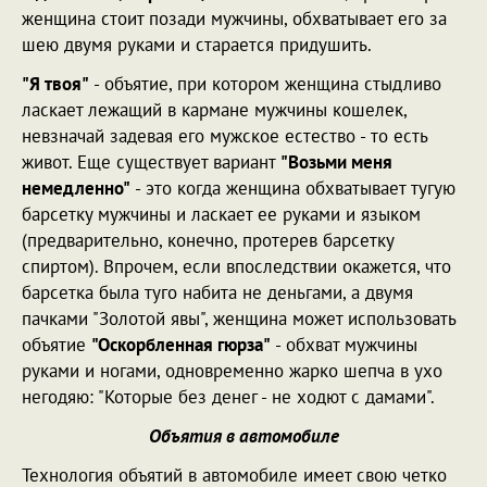
женщина стоит позади мужчины, обхватывает его за
шею двумя руками и старается придушить.
"Я твоя"
- объятие, при котором женщина стыдливо
ласкает лежащий в кармане мужчины кошелек,
невзначай задевая его мужское естество - то есть
живот. Еще существует вариант
"Возьми меня
немедленно"
- это когда женщина обхватывает тугую
барсетку мужчины и ласкает ее руками и языком
(предварительно, конечно, протерев барсетку
спиртом). Впрочем, если впоследствии окажется, что
барсетка была туго набита не деньгами, а двумя
пачками "Золотой явы", женщина может использовать
объятие
"Оскорбленная гюрза"
- обхват мужчины
руками и ногами, одновременно жарко шепча в ухо
негодяю: "Которые без денег - не ходют с дамами".
Объятия в автомобиле
Технология объятий в автомобиле имеет свою четко