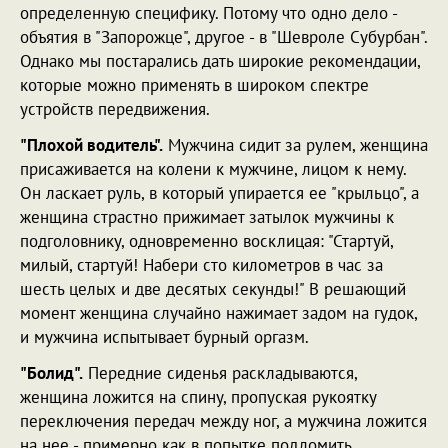
определенную специфику. Потому что одно дело -
объятия в "Запорожце", другое - в "Шевроле Субурбан".
Однако мы постарались дать широкие рекомендации,
которые можно применять в широком спектре
устройств передвижения.
"Плохой водитель".
Мужчина сидит за рулем, женщина
присаживается на колени к мужчине, лицом к нему.
Он ласкает руль, в который упирается ее "крыльцо", а
женщина страстно прижимает затылок мужчины к
подголовнику, одновременно восклицая: "Стартуй,
милый, стартуй! Набери сто километров в час за
шесть целых и две десятых секунды!" В решающий
момент женщина случайно нажимает задом на гудок,
и мужчина испытывает бурный оргазм.
"Болид".
Передние сиденья раскладываются,
женщина ложится на спину, пропуская рукоятку
переключения передач между ног, а мужчина ложится
на нее - примерно как в попытке подломить