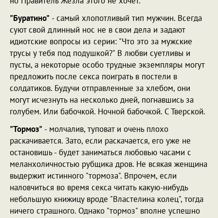
но Правитель Жезла этого не хочет.
"Буратино"
- самый хлопотливый тип мужчин. Всегда
суют свой длинный нос не в свои дела и задают
идиотские вопросы из серии: "Что это за мужские
трусы у тебя под подушкой?" В любви суетливы и
пусты, а некоторые особо трудные экземпляры могут
предложить после секса поиграть в постели в
солдатиков. Будучи отправленные за хлебом, они
могут исчезнуть на несколько дней, погнавшись за
голубем. Или бабочкой. Ночной бабочкой. С Тверской.
"Тормоз"
- молчалив, туповат и очень плохо
раскачивается. Зато, если раскачается, его уже не
остановишь - будет заниматься любовью часами с
меланхоличностью рубщика дров. Не всякая женщина
выдержит истинного "тормоза". Впрочем, если
наловчиться во время секса читать какую-нибудь
небольшую книжицу вроде "Властелина колец", тогда
ничего страшного. Однако "тормоз" вполне успешно