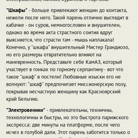
"Шкафы"
- больше привлекают женщин до контакта,
нежели после него. Такой парень отлично выглядит в
кабачке - он суров, немногословен и внушителен,
однако во время акта страстного соития вдруг
выясняется, что страсти там - мышь наплакала!
Конечно, у "шкафа" внушительный Мистер Грандиозо,
но его размеры отвратительно влияют на
маневренность. Представьте себе КамАЗ, который
участвует в гонках по горному серпантину - вот что
такое "шкаф" в постели! Любовные изыски его не
волнуют: "шкаф" предпочитает миссионерскую позу,
покрывая несчастную женщину как Красноярский
край Бельгию.
"Электровеники"
- привлекательны, техничны,
технологичны и быстры, но это быстрота парижского
экспресса: две минуты на платформе, после чего
исчез в голубой дали. Этот парень заботится только о