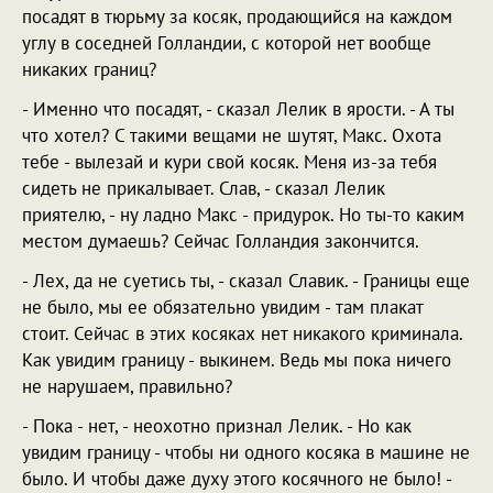
посадят в тюрьму за косяк, продающийся на каждом
углу в соседней Голландии, с которой нет вообще
никаких границ?
- Именно что посадят, - сказал Лелик в ярости. - А ты
что хотел? С такими вещами не шутят, Макс. Охота
тебе - вылезай и кури свой косяк. Меня из-за тебя
сидеть не прикалывает. Слав, - сказал Лелик
приятелю, - ну ладно Макс - придурок. Но ты-то каким
местом думаешь? Сейчас Голландия закончится.
- Лех, да не суетись ты, - сказал Славик. - Границы еще
не было, мы ее обязательно увидим - там плакат
стоит. Сейчас в этих косяках нет никакого криминала.
Как увидим границу - выкинем. Ведь мы пока ничего
не нарушаем, правильно?
- Пока - нет, - неохотно признал Лелик. - Но как
увидим границу - чтобы ни одного косяка в машине не
было. И чтобы даже духу этого косячного не было! -