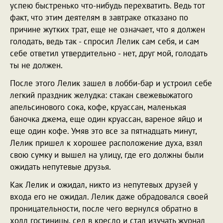
успею быстренько что-нибудь перехватить. Ведь тот
факт, что этим деятелям в завтраке отказано по
причине жутких трат, еще не означает, что я должен
голодать, ведь так - спросил Лелик сам себя, и сам
себе ответил утвердительно - нет, друг мой, голодать
ты не должен.
После этого Лелик зашел в лобби-бар и устроил себе
легкий праздник желудка: стакан свежевыжатого
апельсинового сока, кофе, круассан, маленькая
баночка джема, еще один круассан, вареное яйцо и
еще один кофе. Умяв это все за пятнадцать минут,
Лелик пришел к хорошее расположение духа, взял
свою сумку и вышел на улицу, где его должны были
ожидать непутевые друзья.
Как Лелик и ожидал, никто из непутевых друзей у
входа его не ожидал. Лелик даже обрадовался своей
проницательности, после чего вернулся обратно в
холл гостиницы, сел в кресло и стал изучать журнал