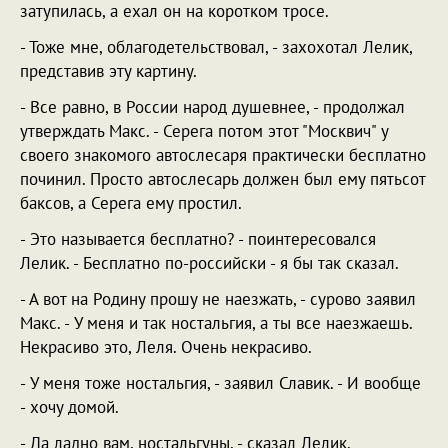
затупилась, а ехал он на коротком тросе.
- Тоже мне, облагодетельствовал, - захохотал Лелик,
представив эту картину.
- Все равно, в России народ душевнее, - продолжал
утверждать Макс. - Серега потом этот "Москвич" у
своего знакомого автослесаря практически бесплатно
починил. Просто автослесарь должен был ему пятьсот
баксов, а Серега ему простил.
- Это называется бесплатно? - поинтересовался
Лелик. - Бесплатно по-российски - я бы так сказал.
- А вот на Родину прошу не наезжать, - сурово заявил
Макс. - У меня и так ностальгия, а ты все наезжаешь.
Некрасиво это, Леля. Очень некрасиво.
- У меня тоже ностальгия, - заявил Славик. - И вообще
- хочу домой.
- Да ладно вам, ностальгуны, - сказал Лелик,