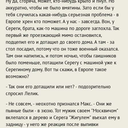
Ну да, сгоряча, может, кто-нибудь крыло и пнул. Но
аккуратно, чтобы не было вмятины. Зато если бы у
тебя случилась какая-нибудь серьезная проблема - в
Европе хрен кто поможет. А у нас - завсегда. Вон, у
Сереги, брата, как-то машина по дороге заглохла. Так
первый же проезжающий мимо остановился,
подцепил его и дотащил до своего дома. А там - за
стол посадил, потому что он тоже военный оказался.
Там они напились, и потом ночью, чтобы гаишников
было поменьше, потащили Серегу с машиной уже к
Серегиному дому. Вот ты скажи, в Европе такое
возможно?
- Так они его дотащили или нет? - подозрительно
спросил Лелик.
- Не совсем, - неохотно признался Макс. - Они же
пьяные были - в зюзю. Тот мужик своем "Москвичом"
вклепался в дерево и Серега "Жигулем" въехал ему в
задницу - у него же реакция после выпивки