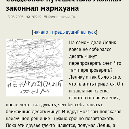
законная марихуана
13.08.2003
20515
Комментарии (0)
[
начало
|
предыдущий выпуск
]
На самом деле Лелик
вовсе не собирался
десять минут
перепроверять счет. Что
там перепроверять?
Лелику и так было ясно,
что платить придется. Он
и заплатил, слегка
вспотев от напряжения,
после чего стал думать, чем бы себя занять в
ближайшие десять минут. И вдруг мозг сам подсказал
наилучшее решение - нужно срочно позавтракать.
Пока эти друзья где-то шляются, подумал Лелик, я