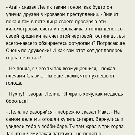
- Ага! - сказал Лелик таким тоном, как будто он
уличил друзей в кровавом преступлении. - Значит
пока я там в поте лица своего проверяю эти
километровые счета и перекачиваю тонны денег со
своей кредитки на счет этой чертовой гостиницы, вы
всего-навсего обжираетесь хот-догами? Потрясающе!
Очень по-дружески! И как вам этот хот-дог поперек
горла не встал?
- Не понял, с чего ты так возмущаешься, - пожал
плечами Славик. - Ты еще скажи, что пухнешь от
голода.
- Пухну! - заорал Лелик. - Я жрать хочу, как медведь -
бороться!
- Леля, не разоряйся, - небрежно сказал Макс. - На
самом деле мы отошли купить сигарет. Вернулись и
увидели тебя в лобби-баре. Ты там жрал в три горла.
Так что к чему такая патетика - не понятно.