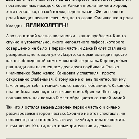
постановочных находок. Костя Райкин в роли Гамлета хорош,
хотя несколько, на мой взгляд, переигрывает. Филиппенко в
роли Клавдия великолепен. Нет, не то слово. Филиппенко в роли
ВЕЛИКОЛЕПЕН!
Клавдия -
А вот со второй частью постановки - явные проблемы. Как-то
скучно и утомительно, много непонятного пафоса, которого
совершенно не было в первой части, и даже Гамлет стал явно
раздражать, не говоря уж о Лаэрте, который выглядит просто
как освобожденный комсомольский секретарь. Короче, я был
рад, когда они наконец все друг друга поубивали. Только
Филиппенко было жалко. Концовка у спектакля - просто
откровенно слабенькая. К тому же не очень понятно, почему
Гамлет ведет себя с мамой, как со своей любовницей. Какая бы
она ни была пьяная, она все-таки мама. Вряд ли Шекспиру
понравилось, как вольно Гамлет обращается со своей мамой.
Так что я остался весьма доволен первой частью и сильно
разочаровался второй частью. Сходите на этот спектакль, не
пожалеете, но со второй части лучше уйти, чтобы не портить
впечатления. Кстати, некоторые зрители так и делали.