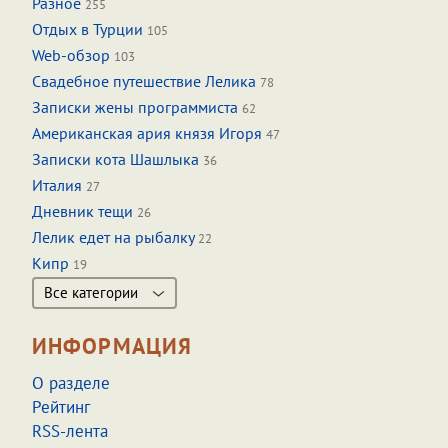
Разное
255
Отдых в Турции
105
Web-обзор
103
Свадебное путешествие Лелика
78
Записки жены программиста
62
Американская ария князя Игоря
47
Записки кота Шашлыка
36
Италия
27
Дневник тещи
26
Лелик едет на рыбалку
22
Кипр
19
Все категории
ИНФОРМАЦИЯ
О разделе
Рейтинг
RSS-лента