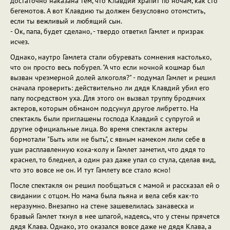
достаточно наказана тем, что Клавдий храпит по ночам, как сто
бегемотов. А вот Клавдию ты должен безусловно отомстить,
если ты вежливый и любящий сын.
- Ок, папа, будет сделано, - твердо ответил Гамлет и призрак
исчез.
Однако, наутро Гамлета стали обуревать сомнения настолько,
что он просто весь побурел. "А что если ночной кошмар был
вызван чрезмерной долей алкоголя?" - подумал Гамлет и решил
сначала проверить: действительно ли дядя Клавдий убил его
папу посредством уха. Для этого он вызвал труппу бродячих
актеров, которым обманом подсунул другое либретто. На
спектакль были приглашены господа Клавдий с супругой и
другие официальные лица. Во время спектакля актеры
бормотали "Быть или не быть", с явным намеком лили себе в
уши расплавленную кока-колу и Гамлет заметил, что дядя то
краснел, то бледнел, а один раз даже упал со стула, сделав вид,
что это вовсе не он. И тут Гамлету все стало ясно!
После спектакля он решил пообщаться с мамой и рассказал ей о
свидании с отцом. Но мама была пьяна и вела себя как-то
неразумно. Внезапно на стене зашевелилась занавеска и
бравый Гамлет ткнул в нее шпагой, надеясь, что у стены прячется
дядя Клава. Однако, это оказался вовсе даже не дядя Клава, а