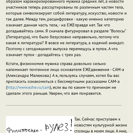
образом харакиризированного мужика средних лет, а новости
участников теперь рассортированы по различным частям тела,
которые символизируют собой литературу, искусство, новости и
так далее. Между тем, расшифровки - какую именно категорию
означает данная часть тела, - на ЕЖЕправде нет. Так что
догадывайтесь сами. Я сначала фигурировал в разделе "Волосы"
(Литература), что было безусловно неправильно, потому что
какая я литература? Я вовсе не литература, а ходячий анекдот.
Поэтому с сегодняшнего выпуска перемещусь в пупок. А что
означает пупок - догадайтесь с трех раз.
Кстати, физиономия мужика справа довольно сильно
напоминает почтенное лицо основателя ЕЖЕдвижения - САМ-а
(Александра Малюкова.) А я, пользуясь случаем, хотел бы вас
пригласить ознакомиться с бессмертными рассказами САМ-а
(
http://www.ezhe.ru/cam
), если вы по каким-то причинам не
сделали этого раньше. Уверен, что вам понравится.
Так. Сейчас приступаем к
новостям культурной жизни
столицы в моем лице. А мне,