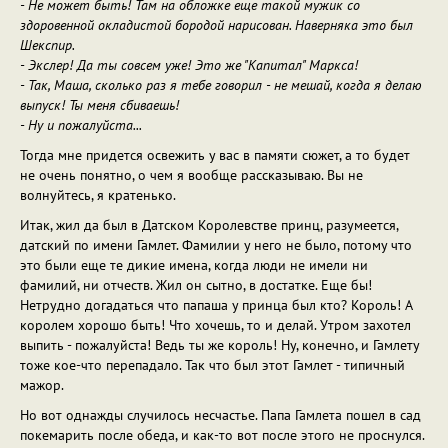
- Не может быть! Там на обложке еще такой мужик со
здоровенной окладистой бородой нарисован. Наверняка это был
Шекспир.
- Экслер! Да ты совсем уже! Это же "Капитал" Маркса!
- Так, Маша, сколько раз я тебе говорил - не мешай, когда я делаю
выпуск! Ты меня сбиваешь!
- Ну и пожалуйста...
Тогда мне придется освежить у вас в памяти сюжет, а то будет
не очень понятно, о чем я вообще рассказываю. Вы не
волнуйтесь, я кратенько.
Итак, жил да был в Датском Королевстве принц, разумеется,
датский по имени Гамлет. Фамилии у него не было, потому что
это были еще те дикие имена, когда люди не имели ни
фамилий, ни отчеств. Жил он сытно, в достатке. Еще бы!
Нетрудно догадаться что папаша у принца был кто? Король! А
королем хорошо быть! Что хочешь, то и делай. Утром захотел
выпить - пожалуйста! Ведь ты же король! Ну, конечно, и Гамлету
тоже кое-что перепадало. Так что был этот Гамлет - типичный
мажор.
Но вот однажды случилось несчастье. Папа Гамлета пошел в сад
покемарить после обеда, и как-то вот после этого не проснулся.