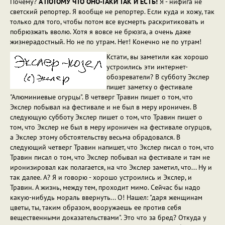
Почему?
А ПОТОМУ ЧТО ОНО-ТАКИ ТАК И ЕСТЬ!
Я - нифига не
светский репортер. Я вообще не репортер. Если куда и хожу, так
только для того, чтобы потом все вусмерть раскритиковать и
побрюзжать вволю. Хотя я вовсе не брюзга, а очень даже
жизнерадостный. Но не по утрам. Нет! Конечно не по утрам!
Кстати, вы заметили как хорошо
устроились эти интернет-
обозреватели? В субботу Экслер
пишет заметку о фестивале
"Алюминиевые огурцы". В четверг Травин пишет о том, что
Экслер побывал на фестивале и не был в меру ироничен. В
следующую субботу Экслер пишет о том, что Травин пишет о
том, что Экслер не был в меру ироничен на фестивале огурцов,
а Экслер этому обстоятельству весьма обрадовался. В
следующий четверг Травин напишет, что Экслер писал о том, что
Травин писал о том, что Экслер побывал на фестивале и там не
иронизировал как полагается, на что Экслер заметил, что... Ну и
так далее. А? Я и говорю - хорошо устроились и Экслер, и
Травин. А жизнь, между тем, проходит мимо. Сейчас бы надо
какую-нибудь мораль ввернуть... О! Нашел: "даря женщинам
цветы, ты, таким образом, вооружаешь ее против себя
вещественными доказательствами". Это что за бред? Откуда у