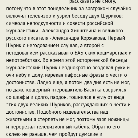
рассказать не смогу,
потому что в этот понедельник за завтраком случайно
включил телевизор и узрил беседу двух Шуриков:
символа неподкупности и совести российской
журналистики - Александра Хинштейна и великого
русского писателя - Александра Коржакова. Первый
Шурик с негодованием слушал, а второй с
негодованием рассказывал о БАБ-ских кошмарствах и
непотребствах. Во время этой исторической беседы
журналистский Шурик неоднократно воздевал руки и
очи небу и долу, изрекая пафосные фразы о чести о
достоинстве. Ладно еще, я потом два дня есть не мог,
но даже кошерный птеродактиль Васятка сверзился
со шкафы и долго, пардон, тошнился в углу от вида
этих двух великих Шуриков, рассуждающих о чести и
достоинстве. Подобного издевательства над
животными я стерпеть не мог, поэтому взял ножницы
и перерезал телевизионный кабель. Обратно его
склею не раньше, чем пройдут думские и