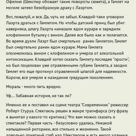
Офелию (Шекспир обожает такие повороты сюжета), а Гамлет на
могиле затеял безобразную драку с Лаэртом.
Вот, пожалуй, и все. Да, чуть не забыл. Клавдий-таки уговорил
Лаэрта драться с Гамлетом. Но чтобы датский принц был убит
наверняка, шпагу Лаэрта намазали ядом кураре и зарядили
клофелином бутылку с вином. Далее все было как и полагается.
Во время дуэли Лаэрт был смертельно ранен Гамлетом. Гамлет
был смертельно ранен ядом кураре. Мама Гамлета
опохмелилась вином с клофелином и умерла от алкогольной
интоксикации. Клавдий хотел сказать Гамлету последее "прости",
но был поцелован уже отравленными губами Гамлета, а заодно
Гамлет его еще проткнул отравленной шпагой для надежности.
Короче, все умерли в назидание грядущим поколениям.
Мораль - много пить вредно.
Уф... Забавная история, не так ли?
Именно ее и поставил на сцене театра "Современник" режиссер
Роберт Стуруа. Спектакль решен в жанре трагифарса (эту фразу
я вычитал у какого-то критика.) Что вам можно сказать о
спектакле? Первая часть - безусловно удалась. Никакой
напыщенной риторики, все стильно и жизненно. Такой
довольно приятный стеб над Шекспиром и есть много удачных