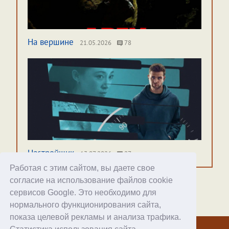
На вершине
21.05.2026
78
Настройщик
13.07.2026
27
Работая с этим сайтом, вы даете свое
согласие на использование файлов cookie
сервисов Google. Это необходимо для
нормального функционирования сайта,
Хостинг
показа целевой рекламы и анализа трафика.