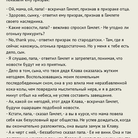
- Ой, мама, ой, папа! - вскричал Гамлет, признав в призраке отца.
- Здорово, сынку, - ответил ему призрак, признав в Гамлете
своего наследника.
- Какие новости, папа? - вежливо спросил Гамлет. - Не угодно ли
огоньку прикурить?
- No, thank you, - ответил призрак по стародатски. - Там, где я
сейчас нахожусь, огонька предостаточно. Но у меня к тебе есть
дело, сын.
- Я слушаю, папа, - ответил Гамлет и затрепетал, понимая, что
новости будут не из приятных.
- Дело в том, сына, что твоя дядя Клава оказалась жутким
негодяем. Воспользовавшись моим похмельным
последобеденным сном, она в ухо влила мне неразбавленной
кока-колы, чем повредила мыслительный нерв, и я в десять
минут отбыл на небеса, не успев составить завещание.
- Ах, какой он негодяй, этот дядя Клава, - вскричал Гамлет,
будучи ошарашен подобной новости.
- Кстати, папа, - сказал Гамлет, - а вы в курсе, что мама повела
себя как безусловный враг общества. Не успев дождаться, когда
вы окончательно разложитесь, она вышла замуж за Клаву.
- А и черт с ней, - беззаботно сказал папа. - Ее не вини. Она и так