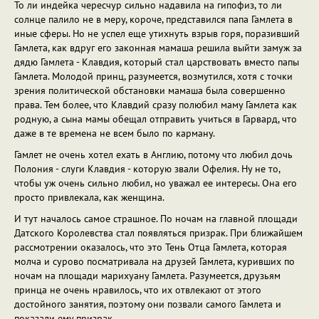
То ли индейка чересчур сильно надавила на гипофиз, то ли
солнце палило не в меру, короче, представился папа Гамлета в
иные сферы. Но не успел еще утихнуть взрыв горя, поразивший
Гамлета, как вдруг его законная мамаша решила выйти замуж за
дядю Гамлета - Клавдия, который стал царствовать вместо папы
Гамлета. Молодой принц, разумеется, возмутился, хотя с точки
зрения политической обстановки мамаша была совершенно
права. Тем более, что Клавдий сразу полюбил маму Гамлета как
родную, а сына мамы обещал отправить учиться в Гарвард, что
даже в те времена не всем было по карману.
Гамлет не очень хотел ехать в Англию, потому что любил дочь
Полония - слуги Клавдия - которую звали Офелия. Ну не то,
чтобы уж очень сильно любил, но уважал ее интересы. Она его
просто привлекала, как женщина.
И тут началось самое страшное. По ночам на главной площади
Датского Королевства стал появляться призрак. При ближайшем
рассмотрении оказалось, что это Тень Отца Гамлета, которая
молча и сурово посматривала на друзей Гамлета, куривших по
ночам на площади марихуану Гамлета. Разумеется, друзьям
принца не очень нравилось, что их отвлекают от этого
достойного занятия, поэтому они позвали самого Гамлета и
показали ему призрак.