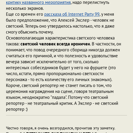
критику названного мероприятия
, надо перелистнуть
несколько экранов.
Еще со времен его
рассказа об Internet Party 99
, у меня
было предположение, что Алексей Экслер - человек не
светский. Теперь оно утвердилось настолько, что я даже
смогу объяснить почему.
Основополагающая характеристика светского человека
такова:
светский человек всегда ироничен
. В частности, он
понимает, что повод очередного сборища никогда должен
считаться его причиной, и что полезность и удовольствие
вечера зависит исключительно от того, сколько
интересных собеседников будет у него на фуршете (это
число, кстати, прямо пропорционально светскости
персонажа - то есть количеству его личных знакомых).
Короче, светский репортер не станет писать о том, что
церемония награждения на сцене, говоря театральным
языком, неоднократно "падала". Потому что светский
репортер - не театральный критик. А Экслер - не светский
репортер :)
Честно говоря, я очень возгордился, прочитав эту заметку.