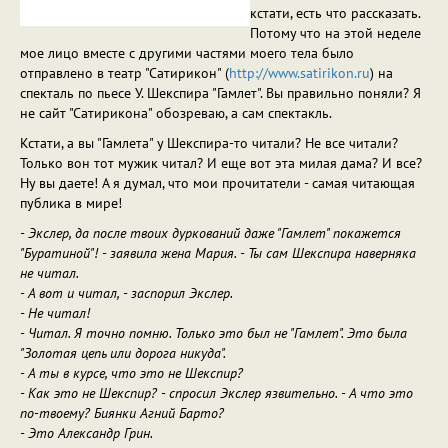
кстати, есть что рассказать.
Потому что на этой неделе
мое лицо вместе с другими частями моего тела было
отправлено в театр "Сатирикон" (
http://www.satirikon.ru
) на
спекталь по пьесе У. Шекспира "Гамлет". Вы правильно поняли? Я
не сайт "Сатирикона" обозреваю, а сам спектакль.
Кстати, а вы "Гамлета" у Шекспира-то читали? Не все читали?
Только вон тот мужик читал? И еще вот эта милая дама? И все?
Ну вы даете! А я думал, что мои прочитатели - самая читающая
публика в мире!
- Экслер, да после твоих дуркований даже "Гамлет" покажется
"Буратиной"! - заявила жена Мария. - Ты сам Шекспира наверняка
не читал.
- А вот и читал, - заспорил Экслер.
- Не читал!
- Читал. Я точно помню. Только это был не "Гамлет". Это была
"Золотая цепь или дорога никуда".
- А ты в курсе, что это не Шекспир?
- Как это не Шекспир? - спросил Экслер язвительно. - А что это
по-твоему? Биянки Агний Барто?
- Это Александр Грин.