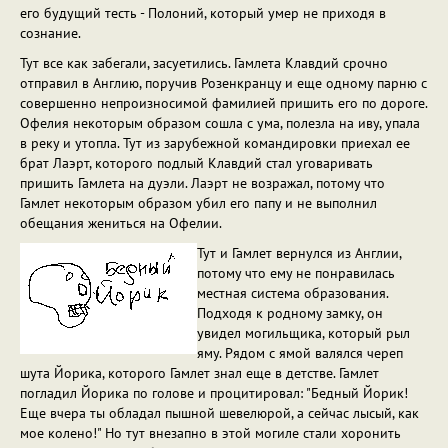
его будущий тесть - Полоний, который умер не приходя в
сознание.
Тут все как забегали, засуетились. Гамлета Клавдий срочно
отправил в Англию, поручив Розенкранцу и еще одному парню с
совершенно непроизносимой фамилией пришить его по дороге.
Офелия некоторым образом сошла с ума, полезла на иву, упала
в реку и утопла. Тут из зарубежной командировки приехал ее
брат Лаэрт, которого подлый Клавдий стал уговаривать
пришить Гамлета на дуэли. Лаэрт не возражал, потому что
Гамлет некоторым образом убил его папу и не выполнил
обещания жениться на Офелии.
Тут и Гамлет вернулся из Англии,
потому что ему не понравилась
местная система образования.
Подходя к родному замку, он
увидел могильщика, который рыл
яму. Рядом с ямой валялся череп
шута Йорика, которого Гамлет знал еще в детстве. Гамлет
погладил Йорика по голове и процитировал: "Бедный Йорик!
Еще вчера ты обладал пышной шевелюрой, а сейчас лысый, как
мое колено!" Но тут внезапно в этой могиле стали хоронить