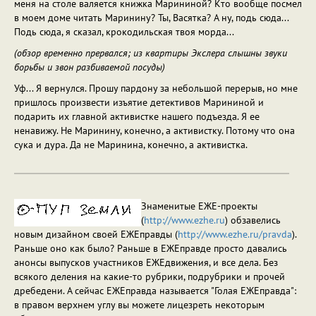
меня на столе валяется книжка Марининой? Кто вообще посмел
в моем доме читать Маринину? Ты, Васятка? А ну, подь сюда...
Подь сюда, я сказал, крокодильская твоя морда...
(обзор временно прервался; из квартиры Экслера слышны звуки
борьбы и звон разбиваемой посуды)
Уф... Я вернулся. Прошу пардону за небольшой перерыв, но мне
пришлось произвести изъятие детективов Марининой и
подарить их главной активистке нашего подъезда. Я ее
ненавижу. Не Маринину, конечно, а активистку. Потому что она
сука и дура. Да не Маринина, конечно, а активистка.
Знаменитые ЕЖЕ-проекты
(
http://www.ezhe.ru
) обзавелись
новым дизайном своей ЕЖЕправды (
http://www.ezhe.ru/pravda
).
Раньше оно как было? Раньше в ЕЖЕправде просто давались
анонсы выпусков участников ЕЖЕдвижения, и все дела. Без
всякого деления на какие-то рубрики, подрубрики и прочей
дребедени. А сейчас ЕЖЕправда называется "Голая ЕЖЕправда":
в правом верхнем углу вы можете лицезреть некоторым