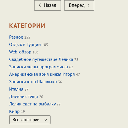
Назад
Вперед
КАТЕГОРИИ
Разное
255
Отдых в Турции
105
Web-обзор
103
Свадебное путешествие Лелика
78
Записки жены программиста
62
Американская ария князя Игоря
47
Записки кота Шашлыка
36
Италия
27
Дневник тещи
26
Лелик едет на рыбалку
22
Кипр
19
Все категории