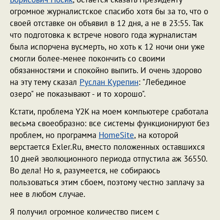
огромное журналистское спасибо хотя бы за то, что о
своей отставке он объявил в 12 дня, а не в 23:55. Так
что подготовка к встрече нового года журналистам
была испорчена вусмерть, но хоть к 12 ночи они уже
смогли более-менее покончить со своими
обязанностями и спокойно выпить. И очень здорово
на эту тему сказал
Руслан Курепин
: "Лебединое
озеро" не показывают - и то хорошо".
Кстати, проблема Y2K на моем компьютере сработала
весьма своеобразно: все системы функционируют без
проблем, но программа
HomeSite
, на которой
верстается Exler.Ru, вместо положенных оставшихся
10 дней эволюционного периода отпустила аж 36550.
Во дела! Но я, разумеется, не собираюсь
пользоваться этим сбоем, поэтому честно заплачу за
нее в любом случае.
Я получил огромное количество писем с