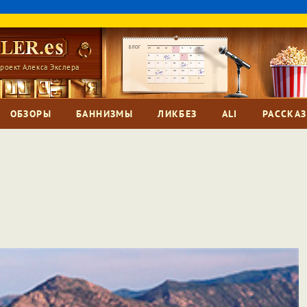
роект Алекса Экслера
ОБЗОРЫ
БАННИЗМЫ
ЛИКБЕЗ
ALI
РАССКА