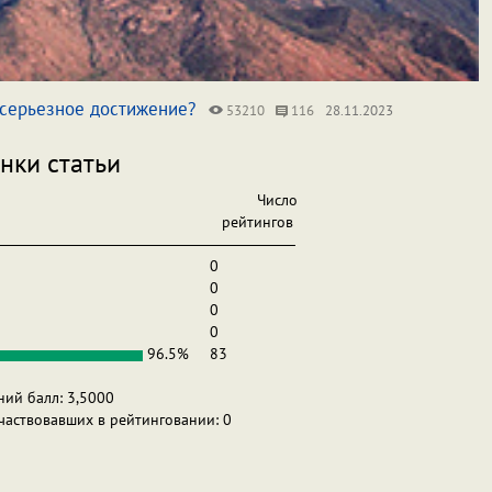
 серьезное достижение?
53210
116
28.11.2023
нки статьи
Число
рейтингов
0
0
0
0
96.5%
83
ний балл: 3,5000
участвовавших в рейтинговании: 0