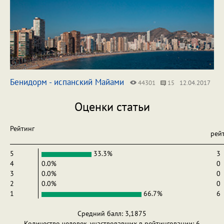
Бенидорм - испанский Майами
44301
15
12.04.2017
Оценки статьи
Рейтинг
рей
5
33.3%
3
4
0.0%
0
3
0.0%
0
2
0.0%
0
1
66.7%
6
Средний балл: 3,1875
Количество человек, участвовавших в рейтинговании: 6