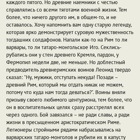
каждого пятого. Но древние наемники с честью
справлялись со всеми тяготами военной жизни. Тем
более, что ничего другого им, в общем-то, и не
оставалось. Хочу напомнить вам одну старую легенду,
которая ярко демонстрирует суровую мужественность
тогдашних солдафонов. Напали как-то на Рим то ли
варвары, то ли татаро-монгольское Иго. Секлись-
рубались они у стен древнего Кремля, пардон, у
Фермопил недели две, не меньше. Но доблестный
предводитель древнеримских воинов Леонид твердо
сказал: "Ну, мужики, отступать некуда! Позади –
древний Рим, который мы отдать никак не можем,
потому что куда нам тогда деваться?". Воины вняли
призыву своего любимого центуриона, тем более, что
он в воспитательных целях сразу расстрелял всех
через одного. Бой завязался – не ради славы, а ради
жизни в пресыщенном аристократическом Риме.
Легионеры стройными рядами набрасывались на
варварских татаро-монголов и рубили их в капусту