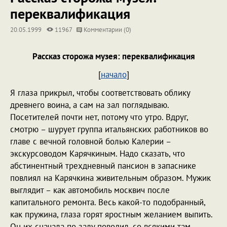
переквалификация
20.05.1999
11967
Комментарии (0)
Рассказ сторожа музея: переквалификация
[
начало
]
Я глаза прикрыл, чтобы соответствовать облику
древнего воина, а сам на зал поглядываю.
Посетителей почти нет, потому что утро. Вдруг,
смотрю – шурует группа итальянских работников во
главе с вечной головной болью Калерии –
экскурсоводом Карячкиным. Надо сказать, что
абстинентный трехдневный пансион в запаснике
повлиял на Карячкина живительным образом. Мужик
выглядит – как автомобиль москвич после
капитального ремонта. Весь какой-то подобранный,
как пружина, глаза горят яростным желанием выпить.
Он их сначала по залу поводил, со всякими там