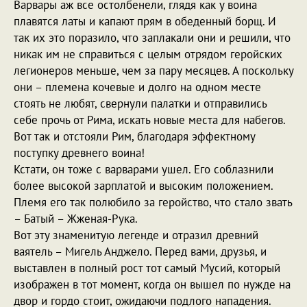
Варвары аж все остолбенели, глядя как у воина
плавятся латы и капают прям в обеденный борщ. И
так их это поразило, что заплакали они и решили, что
никак им не справиться с целым отрядом геройских
легионеров меньше, чем за пару месяцев. А поскольку
они – племена кочевые и долго на одном месте
стоять не любят, свернули палатки и отправились
себе прочь от Рима, искать новые места для набегов.
Вот так и отстояли Рим, благодаря эффектному
поступку древнего воина!
Кстати, он тоже с варварами ушел. Его соблазнили
более высокой зарплатой и высоким положением.
Племя его так полюбило за геройство, что стало звать
– Батый – Жженая-Рука.
Вот эту знаменитую легенде и отразил древний
ваятель – Мигель Анджело. Перед вами, друзья, и
выставлен в полный рост тот самый Мусий, который
изображен в тот момент, когда он вышел по нужде на
двор и гордо стоит, ожидаючи подлого нападения.