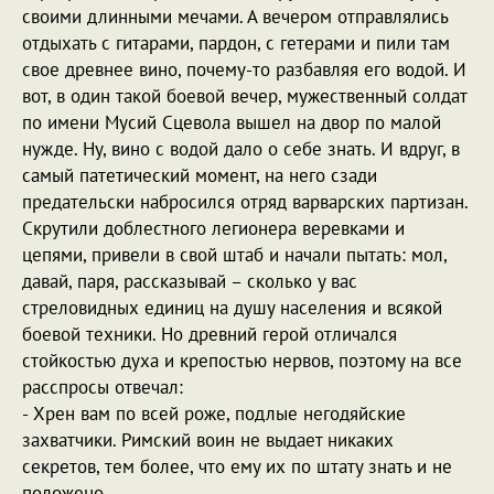
своими длинными мечами. А вечером отправлялись
отдыхать с гитарами, пардон, с гетерами и пили там
свое древнее вино, почему-то разбавляя его водой. И
вот, в один такой боевой вечер, мужественный солдат
по имени Мусий Сцевола вышел на двор по малой
нужде. Ну, вино с водой дало о себе знать. И вдруг, в
самый патетический момент, на него сзади
предательски набросился отряд варварских партизан.
Скрутили доблестного легионера веревками и
цепями, привели в свой штаб и начали пытать: мол,
давай, паря, рассказывай – сколько у вас
стреловидных единиц на душу населения и всякой
боевой техники. Но древний герой отличался
стойкостью духа и крепостью нервов, поэтому на все
расспросы отвечал:
- Хрен вам по всей роже, подлые негодяйские
захватчики. Римский воин не выдает никаких
секретов, тем более, что ему их по штату знать и не
положено.