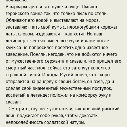
А варвары ярятся все пуще и пуще. Пытают
геройского воина так, что только пыль по степи.
Обливают его водой и выставляют на мороз,
заставляют пить свой кумыс, плоскогубцами корежат
латы, словом, издеваются – как хотят. Но наш
легионер с честью вынес все муки и даже после
кумыса не попросился посетить одно известное
заведение. Поняли, негодяи, что не добьются ничего
от мужественного сержанта и сказали, что пришел его
смертный час: мол, сейчас его затопчут конем со
страшной силой. И когда Мусий понял, что скоро
отправится на рандеву к своим богам, он взял, да и
сделал свой знаменитый мужественный поступок,
воспетый в легенде: положил на комфорку руку и
сказал:
- Смотрите, гнусные угнетатели, как древний римский
воин поджигает себе рукав, чтобы доказать
непоколебимость солдатской натуры.