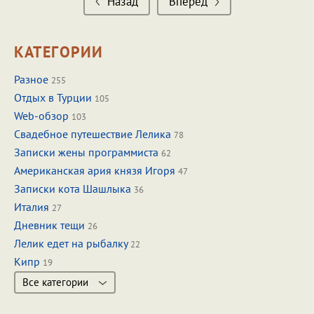
Назад
Вперед
КАТЕГОРИИ
Разное
255
Отдых в Турции
105
Web-обзор
103
Свадебное путешествие Лелика
78
Записки жены программиста
62
Американская ария князя Игоря
47
Записки кота Шашлыка
36
Италия
27
Дневник тещи
26
Лелик едет на рыбалку
22
Кипр
19
Все категории