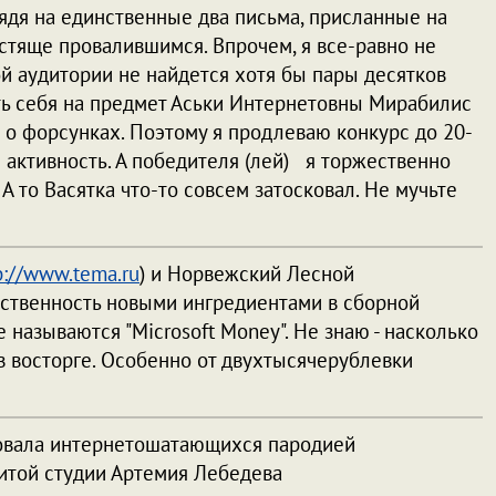
лядя на единственные два письма, присланные на
естяще провалившимся. Впрочем, я все-равно не
ой аудитории не найдется хотя бы пары десятков
ть себя на предмет Аськи Интернетовны Мирабилис
ги о форсунках. Поэтому я продлеваю конкурс до 20-
 активность. А победителя (лей) я торжественно
А то Васятка что-то совсем затосковал. Не мучьте
p://www.tema.ru
) и Норвежский Лесной
ественность новыми ингредиентами в сборной
е называются "Microsoft Money". Не знаю - насколько
в восторге. Особенно от двухтысячерублевки
довала интернетошатающихся пародией
нитой студии Артемия Лебедева