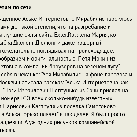
етим по сети
вященное Аське Интернетовне Мирабилис творилось
ами до такой степени, что на разгребание и
лучшие силы сайта Exler.Ru: жена Мария, кот
 рыбка Дюлюнг-Дюлюнг и даже кошерный
агожелательно поглядывал на происходящее.
образием и оригинальностью. Петя Мокин из
етовна в компании броузеров на зеленом лугу".
себя в чеканке: "Ася Мирабилис на фоне паровоза и
сквы написала рассказ: "Аська Интернетовна как
". Гоги Израилевич Шептунько из Сочи прислал на
 номера ICQ всех сколько-нибудь известных
л Парисович Каструля из поселка Самогоново
 Аська горько плачет" и так далее. Я был просто
обалдевши. А уж одних рисунков компанейской
тысяч.