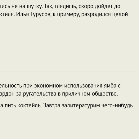
ись не на шутку. Так, глядишь, скоро дойдет до
тиля. Илья Турусов, к примеру, разродился целой
ельность при экономном использования ямба с
ардон за ругательства в приличном обществе.
ра пить коктейль. Завтра залитературим чего-нибудь