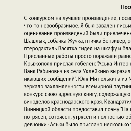
Пос
С конкурсом на лучшее произведение, пос
что-то невообразимое. Я был завален письм
оценивание произведений были привлечены 
Шашлык, собачка Жучка, птичка Зензивер,
птеродактиль Васятка сидел на шкафу и бл
Присланные работы просто поражали разно
Крыжополя прислал гобелен: "Аська Интерн
Ваня Рабинович из села Уклейкино выразил 
икающих сообщений". Юля Митюлькина из Мо
зеркало захламленности всемирной паутины
конкурс свою адресную книгу, содержащую
виноделов краснодарского края. Квандрати
Винницкой области предоставил поэму "Наша
потрясен, сотрясен, утрясен и полностью 
девчонки - Аськи было прислано несколько 