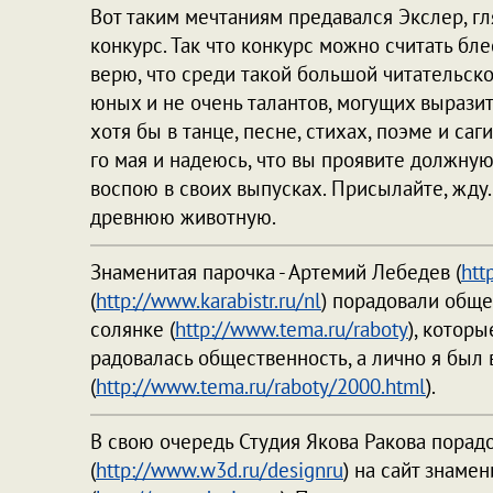
Вот таким мечтаниям предавался Экслер, г
конкурс. Так что конкурс можно считать бл
верю, что среди такой большой читательск
юных и не очень талантов, могущих вырази
хотя бы в танце, песне, стихах, поэме и са
го мая и надеюсь, что вы проявите должную
воспою в своих выпусках. Присылайте, жду. 
древнюю животную.
Знаменитая парочка - Артемий Лебедев (
htt
(
http://www.karabistr.ru/nl
) порадовали общ
солянке (
http://www.tema.ru/raboty
), которы
радовалась общественность, а лично я был 
(
http://www.tema.ru/raboty/2000.html
).
В свою очередь Студия Якова Ракова пора
(
http://www.w3d.ru/designru
) на сайт знаме