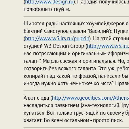
(
http://www.design.ru
). Пародия получилась 
полюбопытствуйте.
Ширятся ряды настоящих хоумпейджеров лю
Евгений Свистунов сваяли "Василий'с Пупк
(
http://www.w3.irs.ru/pupkin
). На этой стра
студией W3 Design Group (
http://www.w3.irs.
нас потрясающим и оригинальным афоризмо
талант". Мысль свежая и оригинальная. Но,
сотворить без всякого таланта. Это уж, ребя
копирайт над какой-то фразой, написали бы 
иногда нужно хоть немножечко мяса". Нрав
А вот сюда (
http://www.geocities.com/Athen
насладиться развитием java-технологий. Гру
купаться. Вот только грустящей по своему 
хватает. Во всем остальном - просто писк.