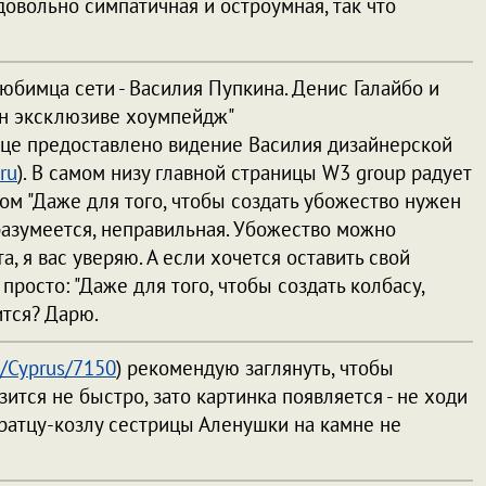
довольно симпатичная и остроумная, так что
бимца сети - Василия Пупкина. Денис Галайбо и
ин эксклюзиве хоумпейдж"
нице предоставлено видение Василия дизайнерской
ru
). В самом низу главной страницы W3 group радует
м "Даже для того, чтобы создать убожество нужен
 разумеется, неправильная. Убожество можно
та, я вас уверяю. А если хочется оставить свой
просто: "Даже для того, чтобы создать колбасу,
ится? Дарю.
s/Cyprus/7150
) рекомендую заглянуть, чтобы
зится не быстро, зато картинка появляется - не ходи
братцу-козлу сестрицы Аленушки на камне не